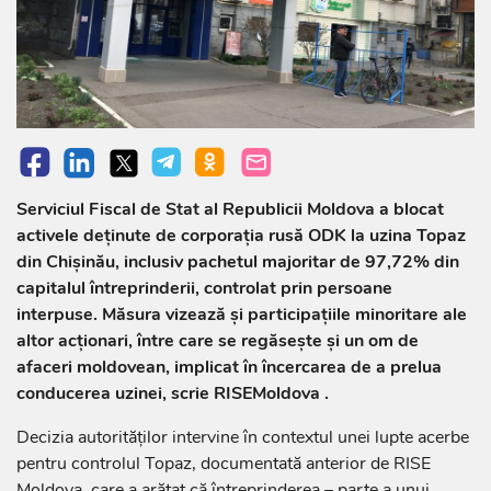
Serviciul Fiscal de Stat al Republicii Moldova a blocat
activele deținute de corporația rusă ODK la uzina Topaz
din Chișinău, inclusiv pachetul majoritar de 97,72% din
capitalul întreprinderii, controlat prin persoane
interpuse. Măsura vizează și participațiile minoritare ale
altor acționari, între care se regăsește și un om de
afaceri moldovean, implicat în încercarea de a prelua
conducerea uzinei, scrie RISEMoldova .
Decizia autorităților intervine în contextul unei lupte acerbe
pentru controlul Topaz, documentată anterior de RISE
Moldova, care a arătat că întreprinderea – parte a unui