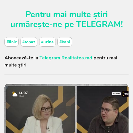
Pentru mai multe știri
urmărește-ne pe
TELEGRAM
!
#linic
#topaz
#uzina
#bani
Abonează-te la
Telegram Realitatea.md
pentru mai
multe știri.