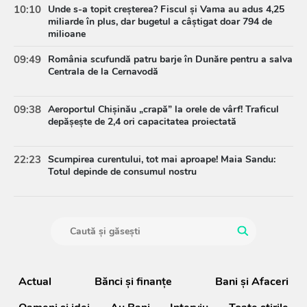
10:10
Unde s-a topit creșterea? Fiscul și Vama au adus 4,25
miliarde în plus, dar bugetul a câștigat doar 794 de
milioane
09:49
România scufundă patru barje în Dunăre pentru a salva
Centrala de la Cernavodă
09:38
Aeroportul Chișinău „crapă” la orele de vârf! Traficul
depășește de 2,4 ori capacitatea proiectată
22:23
Scumpirea curentului, tot mai aproape! Maia Sandu:
Totul depinde de consumul nostru
Actual
Bănci şi finanţe
Bani și Afaceri