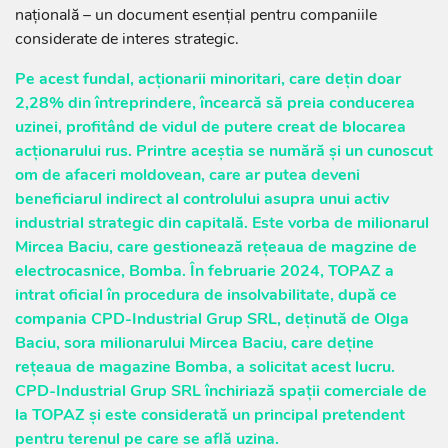
națională – un document esențial pentru companiile
considerate de interes strategic.
Pe acest fundal, acționarii minoritari, care dețin doar
2,28% din întreprindere, încearcă să preia conducerea
uzinei, profitând de vidul de putere creat de blocarea
acționarului rus. Printre aceștia se numără și un cunoscut
om de afaceri moldovean, care ar putea deveni
beneficiarul indirect al controlului asupra unui activ
industrial strategic din capitală. Este vorba de milionarul
Mircea Baciu, care gestionează rețeaua de magzine de
electrocasnice, Bomba. În februarie 2024, TOPAZ a
intrat oficial în procedura de insolvabilitate, după ce
compania CPD-Industrial Grup SRL, deținută de Olga
Baciu, sora milionarului Mircea Baciu, care deține
rețeaua de magazine Bomba, a solicitat acest lucru.
CPD-Industrial Grup SRL închiriază spații comerciale de
la TOPAZ și este considerată un principal pretendent
pentru terenul pe care se află uzina.