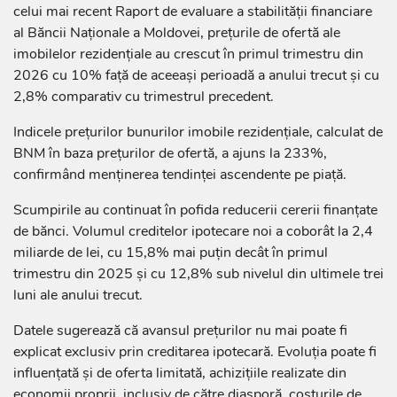
celui mai recent Raport de evaluare a stabilității financiare
al Băncii Naționale a Moldovei, prețurile de ofertă ale
imobilelor rezidențiale au crescut în primul trimestru din
2026 cu 10% față de aceeași perioadă a anului trecut și cu
2,8% comparativ cu trimestrul precedent.
Indicele prețurilor bunurilor imobile rezidențiale, calculat de
BNM în baza prețurilor de ofertă, a ajuns la 233%,
confirmând menținerea tendinței ascendente pe piață.
Scumpirile au continuat în pofida reducerii cererii finanțate
de bănci. Volumul creditelor ipotecare noi a coborât la 2,4
miliarde de lei, cu 15,8% mai puțin decât în primul
trimestru din 2025 și cu 12,8% sub nivelul din ultimele trei
luni ale anului trecut.
Datele sugerează că avansul prețurilor nu mai poate fi
explicat exclusiv prin creditarea ipotecară. Evoluția poate fi
influențată și de oferta limitată, achizițiile realizate din
economii proprii, inclusiv de către diasporă, costurile de