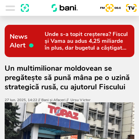
Unde s-a topit creșterea? Fiscul
News
și Vama au adus 4,25 miliarde
Alert
în plus, dar bugetul a câștigat
doar 794 de milioane
Un multimilionar moldovean se
pregătește să pună mâna pe o uzină
strategică rusă, cu ajutorul Fiscului
27 Iun. 2025, 14:22 //
Bani și Afaceri
//
Ursu Victor