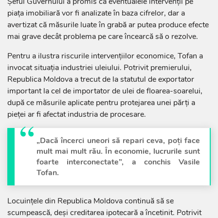
Șeful Guvernului a promis că eventualele intervenții pe
piața imobiliară vor fi analizate în baza cifrelor, dar a
avertizat că măsurile luate în grabă ar putea produce efecte
mai grave decât problema pe care încearcă să o rezolve.
Pentru a ilustra riscurile intervențiilor economice, Tofan a
invocat situația industriei uleiului. Potrivit premierului,
Republica Moldova a trecut de la statutul de exportator
important la cel de importator de ulei de floarea-soarelui,
după ce măsurile aplicate pentru protejarea unei părți a
pieței ar fi afectat industria de procesare.
„Dacă încerci uneori să repari ceva, poți face
mult mai mult rău. În economie, lucrurile sunt
foarte interconectate”, a conchis Vasile
Tofan.
Locuințele din Republica Moldova continuă să se
scumpească, deși creditarea ipotecară a încetinit. Potrivit