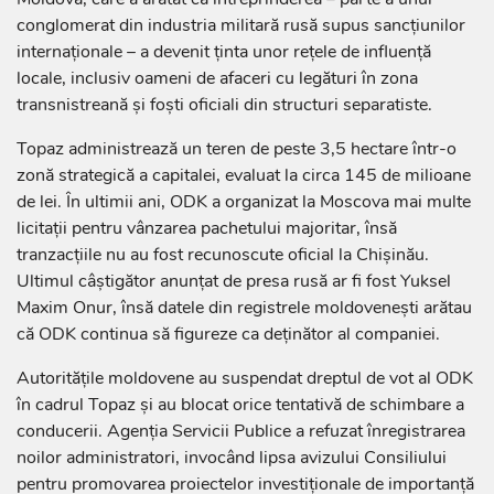
conglomerat din industria militară rusă supus sancțiunilor
internaționale – a devenit ținta unor rețele de influență
locale, inclusiv oameni de afaceri cu legături în zona
transnistreană și foști oficiali din structuri separatiste.
Topaz administrează un teren de peste 3,5 hectare într-o
zonă strategică a capitalei, evaluat la circa 145 de milioane
de lei. În ultimii ani, ODK a organizat la Moscova mai multe
licitații pentru vânzarea pachetului majoritar, însă
tranzacțiile nu au fost recunoscute oficial la Chișinău.
Ultimul câștigător anunțat de presa rusă ar fi fost Yuksel
Maxim Onur, însă datele din registrele moldovenești arătau
că ODK continua să figureze ca deținător al companiei.
Autoritățile moldovene au suspendat dreptul de vot al ODK
în cadrul Topaz și au blocat orice tentativă de schimbare a
conducerii. Agenția Servicii Publice a refuzat înregistrarea
noilor administratori, invocând lipsa avizului Consiliului
pentru promovarea proiectelor investiționale de importanță