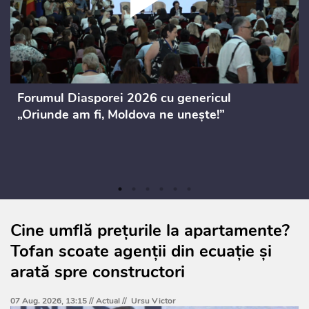
Forumul Diasporei 2026 cu genericul
„Oriunde am fi, Moldova ne unește!”
Cine umflă prețurile la apartamente?
Tofan scoate agenții din ecuație și
arată spre constructori
07 Aug. 2026, 13:15 //
Actual
//
Ursu Victor