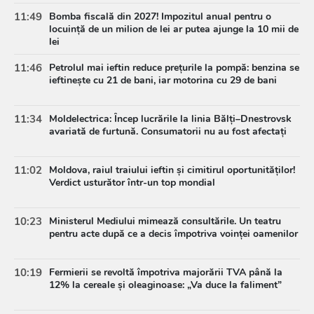
11:49
Bomba fiscală din 2027! Impozitul anual pentru o
locuință de un milion de lei ar putea ajunge la 10 mii de
lei
11:46
Petrolul mai ieftin reduce prețurile la pompă: benzina se
ieftinește cu 21 de bani, iar motorina cu 29 de bani
11:34
Moldelectrica: Încep lucrările la linia Bălți–Dnestrovsk
avariată de furtună. Consumatorii nu au fost afectați
11:02
Moldova, raiul traiului ieftin și cimitirul oportunităților!
Verdict usturător într-un top mondial
10:23
Ministerul Mediului mimează consultările. Un teatru
pentru acte după ce a decis împotriva voinței oamenilor
10:19
Fermierii se revoltă împotriva majorării TVA până la
12% la cereale și oleaginoase: „Va duce la faliment”