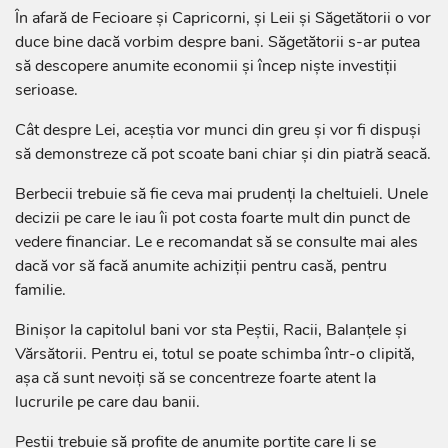
În afară de Fecioare și Capricorni, și Leii și Săgetătorii o vor
duce bine dacă vorbim despre bani. Săgetătorii s-ar putea
să descopere anumite economii și încep niște investiții
serioase.
Cât despre Lei, aceștia vor munci din greu și vor fi dispuși
să demonstreze că pot scoate bani chiar și din piatră seacă.
Berbecii trebuie să fie ceva mai prudenți la cheltuieli. Unele
decizii pe care le iau îi pot costa foarte mult din punct de
vedere financiar. Le e recomandat să se consulte mai ales
dacă vor să facă anumite achiziții pentru casă, pentru
familie.
Binișor la capitolul bani vor sta Peștii, Racii, Balanțele și
Vărsătorii. Pentru ei, totul se poate schimba într-o clipită,
așa că sunt nevoiți să se concentreze foarte atent la
lucrurile pe care dau banii.
Peștii trebuie să profite de anumite portițe care li se