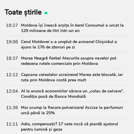
Toate știrile
19:27
Moldova își îneacă arșița în bere! Consumul a urcat la
129 milioane de litri într-un an
19:06
Cerul Moldovei s-a umplut de avioane! Chișinăul a
ajuns la 176 de zboruri pe zi
18:37
Marea Neagră fierbe! Atacurile asupra navelor pot
redesena rutele comerciale prin Moldova
12:12
Capcana cerealelor ucrainene! Marea este blocată, iar
ruta prin Moldova costă prea mult
12:04
AI le aruncă economiilor sărace un „colac de salvare”.
Condiția pusă de Banca Mondială
11:36
Mai scump la fiecare pulverizare! Acciza la parfumuri
urcă până la 25%
11:11
Adio, compensații? 17 sate riscă să piardă ajutorul
pentru lumină și gaze