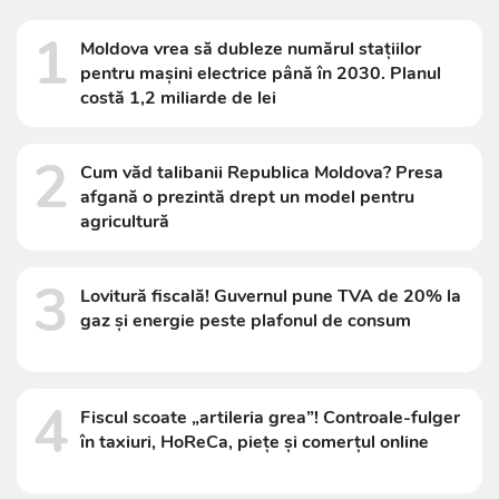
1
Moldova vrea să dubleze numărul stațiilor
pentru mașini electrice până în 2030. Planul
costă 1,2 miliarde de lei
2
Cum văd talibanii Republica Moldova? Presa
afgană o prezintă drept un model pentru
agricultură
3
Lovitură fiscală! Guvernul pune TVA de 20% la
gaz și energie peste plafonul de consum
4
Fiscul scoate „artileria grea”! Controale-fulger
în taxiuri, HoReCa, piețe și comerțul online