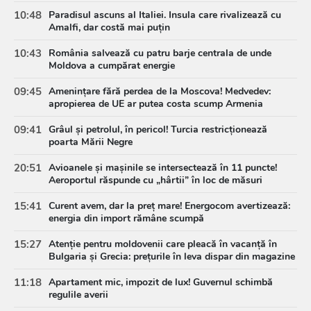
10:48
Paradisul ascuns al Italiei. Insula care rivalizează cu
Amalfi, dar costă mai puțin
10:43
România salvează cu patru barje centrala de unde
Moldova a cumpărat energie
09:45
Amenințare fără perdea de la Moscova! Medvedev:
apropierea de UE ar putea costa scump Armenia
09:41
Grâul și petrolul, în pericol! Turcia restricționează
poarta Mării Negre
20:51
Avioanele și mașinile se intersectează în 11 puncte!
Aeroportul răspunde cu „hârtii” în loc de măsuri
15:41
Curent avem, dar la preț mare! Energocom avertizează:
energia din import rămâne scumpă
15:27
Atenție pentru moldovenii care pleacă în vacanță în
Bulgaria și Grecia: prețurile în leva dispar din magazine
11:18
Apartament mic, impozit de lux! Guvernul schimbă
regulile averii