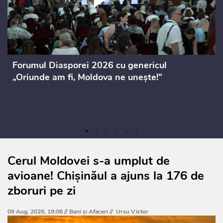
Forumul Diasporei 2026 cu genericul
„Oriunde am fi, Moldova ne unește!”
Cerul Moldovei s-a umplut de
avioane! Chișinăul a ajuns la 176 de
zboruri pe zi
09 Aug. 2026, 19:06 //
Bani și Afaceri
//
Ursu Victor