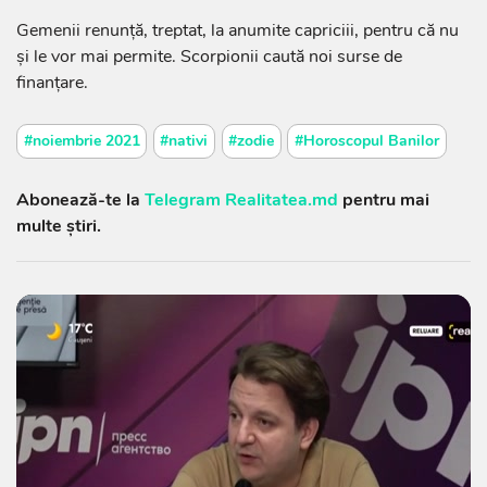
Gemenii renunță, treptat, la anumite capriciii, pentru că nu
și le vor mai permite. Scorpionii caută noi surse de
finanțare.
#noiembrie 2021
#nativi
#zodie
#Horoscopul Banilor
Abonează-te la
Telegram Realitatea.md
pentru mai
multe știri.