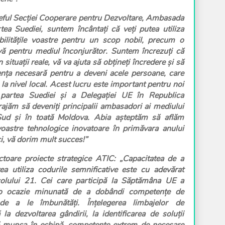
ul Secției Cooperare pentru Dezvoltare, Ambasada
ea Suediei, suntem încântați că veți putea utiliza
abilitățile voastre pentru un scop nobil, precum o
vă pentru mediul înconjurător. Suntem încrezuți că
n situații reale, vă va ajuta să obțineți încredere și să
ența necesară pentru a deveni acele persoane, care
 la nivel local. Acest lucru este important pentru noi
n partea Suediei și a Delegației UE în Republica
ajăm să deveniți principalii ambasadori ai mediului
Sud și în toată Moldova. Abia așteptăm să aflăm
voastre tehnologice inovatoare în primăvara anului
, vă dorim mult succes!”
ctoare proiecte strategice ATIC: „Capacitatea de a
ea utiliza codurile semnificative este cu adevărat
olului 21. Cei care participă la Săptămâna UE a
o ocazie minunată de a dobândi competențe de
e a le îmbunătăți. Înțelegerea limbajelor de
la dezvoltarea gândirii, la identificarea de soluții
tă munca în echipă, competențe extrem de necesare