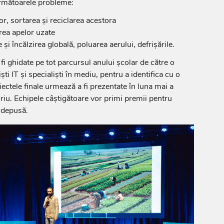
următoarele probleme:
r, sortarea și reciclarea acestora
area apelor uzate
și încălzirea globală, poluarea aerului, defrișările.
i ghidate pe tot parcursul anului școlar de către o
ti IT și specialiști în mediu, pentru a identifica cu o
oiectele finale urmează a fi prezentate în luna mai a
juriu. Echipele câștigătoare vor primi premii pentru
a depusă.