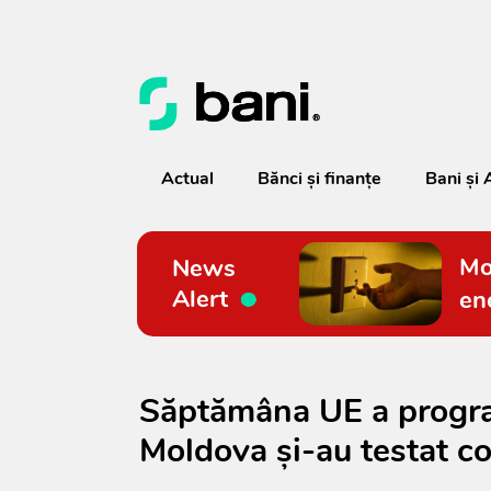
Actual
Bănci şi finanţe
Bani și 
Mo
News
Alert
en
Săptămâna UE a program
Moldova și-au testat c