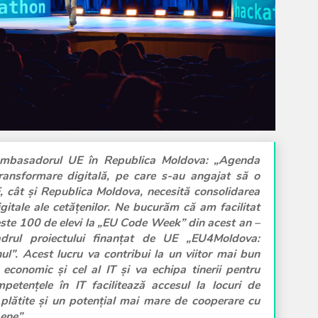
ambasadorul UE în Republica Moldova: „Agenda
ransformare digitală, pe care s-au angajat să o
E, cât și Republica Moldova, necesită consolidarea
gitale ale cetățenilor. Ne bucurăm că am facilitat
este 100 de elevi la „EU Code Week” din acest an –
cadrul proiectului finanțat de UE „EU4Moldova:
ul”. Acest lucru va contribui la un viitor mai bun
economic și cel al IT și va echipa tinerii pentru
petențele în IT facilitează accesul la locuri de
lătite și un potențial mai mare de cooperare cu
ene”.