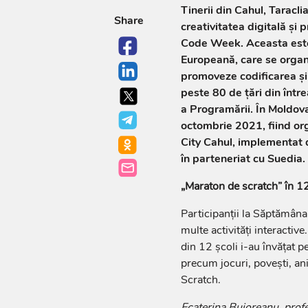
Tinerii din Cahul, Taracl
Share
creativitatea digitală și
Code Week. Aceasta este o
Europeană, care se organi
promoveze codificarea și
peste 80 de țări din înt
a Programării. În Moldov
octombrie 2021, fiind or
City Cahul, implementat d
în parteneriat cu Suedia.
„Maraton de scratch” în 12
Participanții la Săptămâna
multe activități interacti
din 12 școli i-au învățat pe
precum jocuri, povești, an
Scratch.
Ecaterina Bujoreanu, prof