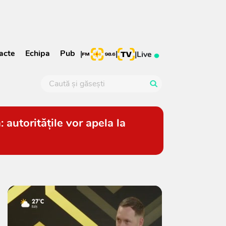
acte
Echipa
Pub
|
|
|
Live
autoritățile vor apela la