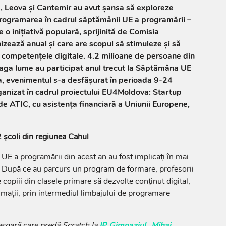
ia, Leova și Cantemir au avut șansa să exploreze
 programarea în cadrul săptămânii UE a programării –
 inițiativă populară, sprijinită de Comisia
zează anual și care are scopul să stimuleze și să
 competențele digitale. 4.2 milioane de persoane din
reaga lume au participat anul trecut la Săptămâna UE
a, evenimentul s-a desfășurat în perioada 9-24
ganizat în cadrul proiectului EU4Moldova: Startup
e ATIC, cu asistența financiară a Uniunii Europene,
 școli din regiunea Cahul
 UE a programării din acest an au fost implicați în mai
ve. După ce au parcurs un program de formare, profesorii
 copiii din clasele primare să dezvolte conținut digital,
imații, prin intermediul limbajului de programare
esoară care predă Scratch la
IP Gimnaziul „Mihai