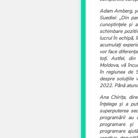
Adam Amberg, șef
Suediei:
„Din part
cunoștințele și 
schimbare poziti
lucrul în echipă, î
acumulați experi
vor face diferența
toți. Astfel, di
Moldova, vă încur
în regiunea de 
despre soluțiile 
2022. Până atunci
Ana Chirița, dire
înțelege și a put
superputerea sec
programării au 
programare și d
programare ajută 
creative, dezvol