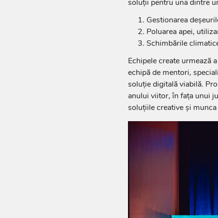
soluții pentru una dintre 
Gestionarea deșeurilo
Poluarea apei, utiliz
Schimbările climatice 
Echipele create urmează a f
echipă de mentori, specialiș
soluție digitală viabilă. Pr
anului viitor, în fața unui 
soluțiile creative și munc