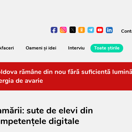
Cont
Afaceri
Oameni şi idei
Interviu
Toate știrile
ldova rămâne din nou fără suficientă lumină: 
ergia de avarie
ării: sute de elevi din
ompetențele digitale