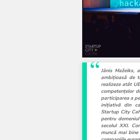
Jānis Mažeiks, 
ambițioasă de t
realizeze atât U
competențelor di
participarea a p
inițiativă din 
Startup City Cah
pentru domeniul 
secolul XXI. Com
muncă mai bine p
companiile europ