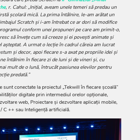
che
,
r. Cahul: „Inițial, aveam unele temeri să predau un
rstă școlară mică. La prima întâlnire, le-am arătat un
 limbajul Scratch și i-am întrebat ce ar dori să modifice
 programul conform unei propuneri pe care am primit-o,
resc să învețe cum să creeze și ei povești animate și
l așteptat. A urmat o lecție în cadrul căreia am lucrat
stum și decor, apoi fiecare s-a axat pe propriile idei și
 întâlnim în fiecare zi de luni și de vineri și, cu
ai mult de o lună, întrucât pasiunea elevilor pentru
ecție predată.”
te sunt conectate la proiectul „Tekwill în fiecare școală”
lităților digitale prin intermediul orelor opționale,
voltare web, Proiectare și dezvoltare aplicații mobile,
 C ++ sau Inteligență artificială.