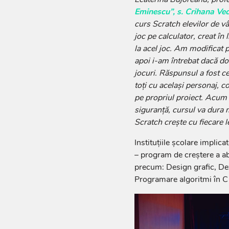
Eminescu”, s. Crihana Ve
curs Scratch elevilor de vâ
joc pe calculator, creat în
la acel joc. Am modificat
apoi i-am întrebat dacă do
jocuri. Răspunsul a fost ce
toți cu același personaj, co
pe propriul proiect. Acum ne
siguranță, cursul va dura m
Scratch crește cu fiecare l
Instituțiile școlare implica
– program de creștere a abi
precum: Design grafic, Dez
Programare algoritmi în C /