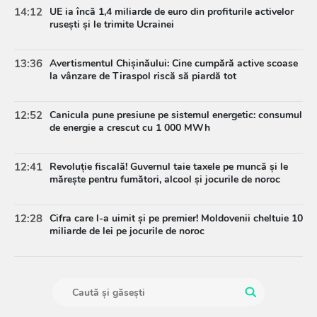
14:12
UE ia încă 1,4 miliarde de euro din profiturile activelor
rusești și le trimite Ucrainei
13:36
Avertismentul Chișinăului: Cine cumpără active scoase
la vânzare de Tiraspol riscă să piardă tot
12:52
Canicula pune presiune pe sistemul energetic: consumul
de energie a crescut cu 1 000 MWh
12:41
Revoluție fiscală! Guvernul taie taxele pe muncă și le
mărește pentru fumători, alcool și jocurile de noroc
12:28
Cifra care l-a uimit și pe premier! Moldovenii cheltuie 10
miliarde de lei pe jocurile de noroc