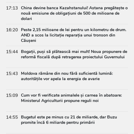
17:13
China devine banca Kazahstanului! Astana pregătește o
nouă emisiune de obligațiuni de 500 de milioane de
dolari
16:20
Peste 2,15 milioane de lei pentru un kilometru de drum.
AND a scos la licitație reparația unui tronson din
Căușeni
15:44
Bogații, puși să plătească mai mult! Noua propunere de
reformă fiscală după retragerea proiectului Guvernului
15:43
Moldova rămâne din nou fără suficientă lumină:
autoritățile vor apela la energia de avarie
15:09
Cum vor fi verificate animalele și carnea în abatoare:
Ministerul Agriculturii propune reguli noi
14:55
Bugetul este pe minus cu 21 de miliarde, dar Buzu
promite încă 6 miliarde pentru primării