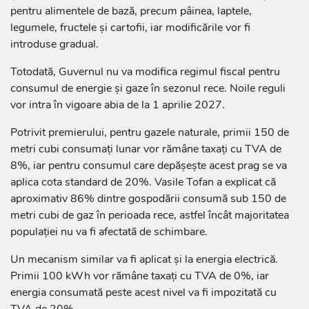
pentru alimentele de bază, precum pâinea, laptele,
legumele, fructele și cartofii, iar modificările vor fi
introduse gradual.
Totodată, Guvernul nu va modifica regimul fiscal pentru
consumul de energie și gaze în sezonul rece. Noile reguli
vor intra în vigoare abia de la 1 aprilie 2027.
Potrivit premierului, pentru gazele naturale, primii 150 de
metri cubi consumați lunar vor rămâne taxați cu TVA de
8%, iar pentru consumul care depășește acest prag se va
aplica cota standard de 20%. Vasile Tofan a explicat că
aproximativ 86% dintre gospodării consumă sub 150 de
metri cubi de gaz în perioada rece, astfel încât majoritatea
populației nu va fi afectată de schimbare.
Un mecanism similar va fi aplicat și la energia electrică.
Primii 100 kWh vor rămâne taxați cu TVA de 0%, iar
energia consumată peste acest nivel va fi impozitată cu
TVA de 20%.