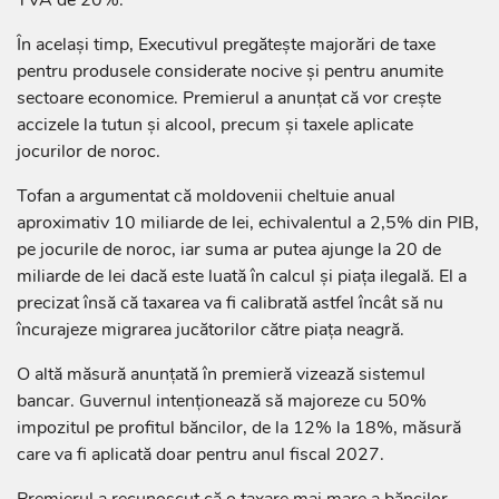
În același timp, Executivul pregătește majorări de taxe
pentru produsele considerate nocive și pentru anumite
sectoare economice. Premierul a anunțat că vor crește
accizele la tutun și alcool, precum și taxele aplicate
jocurilor de noroc.
Tofan a argumentat că moldovenii cheltuie anual
aproximativ 10 miliarde de lei, echivalentul a 2,5% din PIB,
pe jocurile de noroc, iar suma ar putea ajunge la 20 de
miliarde de lei dacă este luată în calcul și piața ilegală. El a
precizat însă că taxarea va fi calibrată astfel încât să nu
încurajeze migrarea jucătorilor către piața neagră.
O altă măsură anunțată în premieră vizează sistemul
bancar. Guvernul intenționează să majoreze cu 50%
impozitul pe profitul băncilor, de la 12% la 18%, măsură
care va fi aplicată doar pentru anul fiscal 2027.
Premierul a recunoscut că o taxare mai mare a băncilor