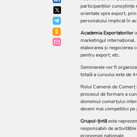
participanților cunoștințe 
orientate spre export, prin 
personalului implicat în ac
Academia Exportatorilor
i
marketingul internațional,
elaborarea și negocierea c
pentru export, etc.
Seminarele vor fi organizat
totală a cursului este de
Rolul Camerei de Comerț și
procesul de formare a cuno
domeniul comerțului interna
deveni mai competitivi pe 
Grupul-țintă
este reprezent
responsabili de activitățile
economiei naționale.