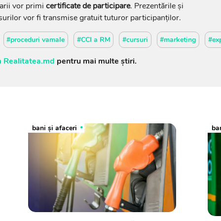
arii vor primi
certificate de participare
. Prezentările și
surilor vor fi transmise gratuit tuturor participanților.
#proceduri vamale
#CCI a RM
#cursuri
#marketing
#ex
 Realitatea.md
pentru mai multe știri.
bani și afaceri
ban