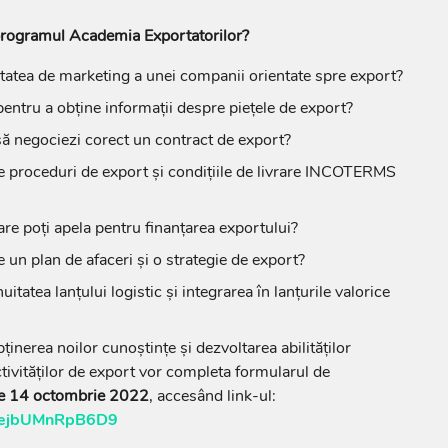
 programul Academia Exportatorilor?
tatea de marketing a unei companii orientate spre export?
 pentru a obține informații despre piețele de export?
să negociezi corect un contract de export?
le proceduri de export și condițiile de livrare INCOTERMS
are poți apela pentru finanțarea exportului?
un plan de afaceri și o strategie de export?
tatea lanțului logistic și integrarea în lanțurile valorice
ținerea noilor cunoștințe și dezvoltarea abilităților
ctivităților de export vor completa formularul de
de 14 octombrie 2022
, accesând link-ul:
pdejbUMnRpB6D9