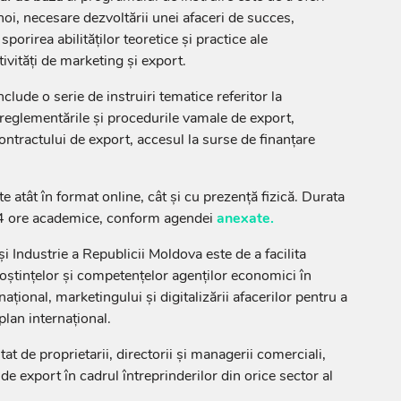
noi, necesare dezvoltării unei afaceri de succes,
sporirea abilităților teoretice și practice ale
tivități de marketing și export.
nclude o serie de instruiri tematice referitor la
 reglementările și procedurile vamale de export,
ontractului de export, accesul la surse de finanțare
e atât în format online, cât și cu prezență fizică. Durata
 44 ore academice, conform agendei
anexate.
 Industrie a Republicii Moldova este de a facilita
ștințelor și competențelor agenților economici în
țional, marketingului și digitalizării afacerilor pentru a
plan internațional.
at de proprietarii, directorii și managerii comerciali,
 de export în cadrul întreprinderilor din orice sector al