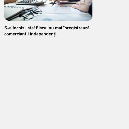
S-a închis lista! Fiscul nu mai înregistrează
comercianții independenți