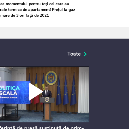
ea momentului pentru toți cei care au
rale termice de apartament! Prețul la gaz
mare de 3 ori față de 2021
Toate
erință de presă susținută de prim-
Ședința Consi