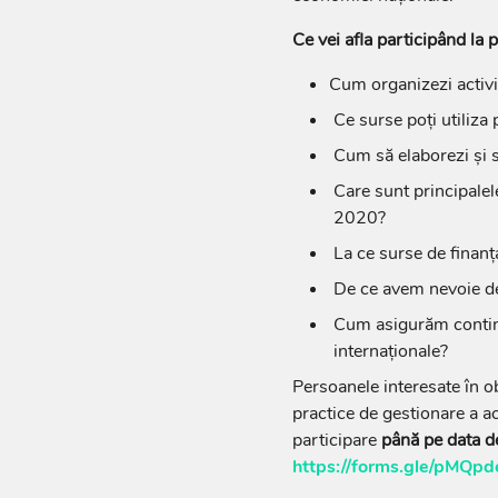
Ce vei afla participând la
Cum organizezi activi
Ce surse poți utiliza
Cum să elaborezi și 
Care sunt principale
2020?
La ce surse de finanț
De ce avem nevoie de 
Cum asigurăm continui
internaționale?
Persoanele interesate în ob
practice de gestionare a a
participare
până pe data 
https://forms.gle/pMQ