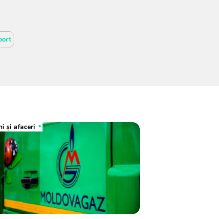
port
i și afaceri