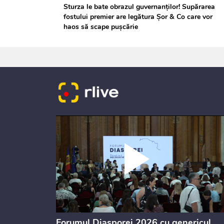
Sturza le bate obrazul guvernanților! Supărarea
fostului premier are legătura Șor & Co care vor
haos să scape pușcărie
ectul de
Forumul Diasporei 2026 cu genericul