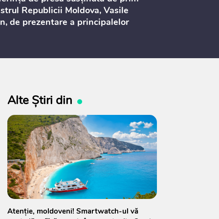
strul Republicii Moldova, Vasile
Procurorilor
n, de prezentare a principalelor
ederi ale politicii fiscale pentru
 2027, care urmează să fie supusă
ultărilor publice
Alte Știri din
Atenție, moldoveni! Smartwatch-ul vă