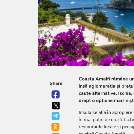
Coasta Amalfi rămâne una 
Share
însă aglomerația și prețur
caute alternative. Ischia,
drept o opțiune mai linișt
Insula se află în apropiere 
în mai puțin de o oră. Ischi
restaurante locale și peis