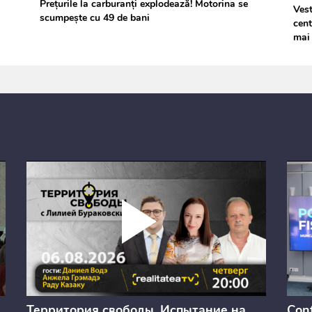
Prețurile la carburanți explodează! Motorina se
Vest
scumpește cu 49 de bani
cent
mai 
Территория свободы. Испытание на
Conf