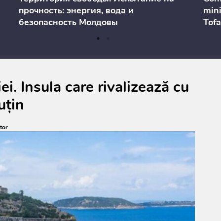
прочность: энергия, вода и
mini
безопасность Молдовы
Tofa
prev
anul
cons
ei. Insula care rivalizează cu
uțin
tor