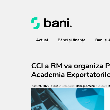
Actual
Bănci şi finanţe
Bani și 
CCI a RM va organiza P
Academia Exportatorilor
10 Oct. 2022, 12:44
// Categoria:
Bani și Afaceri
// Autor:
M