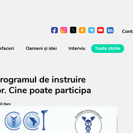
Cont
Afaceri
Oameni şi idei
Interviu
Toate știrile
rogramul de instruire
. Cine poate participa
D Bani