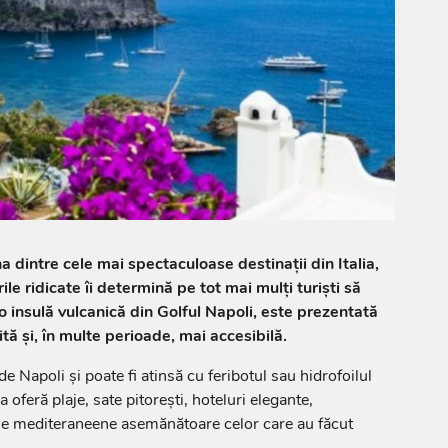
dintre cele mai spectaculoase destinații din Italia,
ile ridicate îi determină pe tot mai mulți turiști să
 o insulă vulcanică din Golful Napoli, este prezentată
ită și, în multe perioade, mai accesibilă.
de Napoli și poate fi atinsă cu feribotul sau hidrofoilul
a oferă plaje, sate pitorești, hoteluri elegante,
aje mediteraneene asemănătoare celor care au făcut