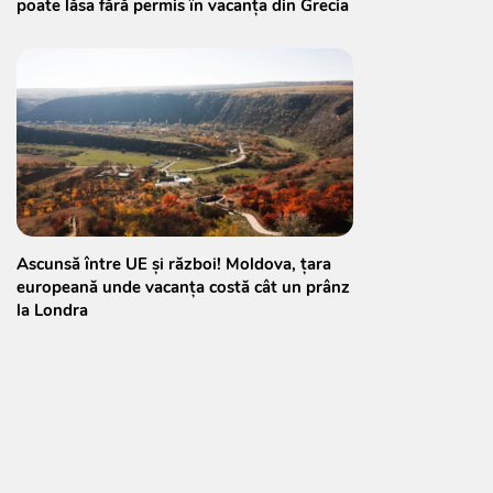
poate lăsa fără permis în vacanța din Grecia
Ascunsă între UE și război! Moldova, țara
europeană unde vacanța costă cât un prânz
la Londra