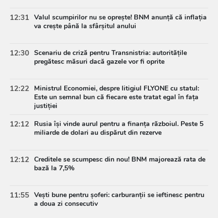
12:31
Valul scumpirilor nu se oprește! BNM anunță că inflația
va crește până la sfârșitul anului
12:30
Scenariu de criză pentru Transnistria: autoritățile
pregătesc măsuri dacă gazele vor fi oprite
12:22
Ministrul Economiei, despre litigiul FLYONE cu statul:
Este un semnal bun că fiecare este tratat egal în fața
justiției
12:12
Rusia își vinde aurul pentru a finanța războiul. Peste 5
miliarde de dolari au dispărut din rezerve
12:12
Creditele se scumpesc din nou! BNM majorează rata de
bază la 7,5%
11:55
Vești bune pentru șoferi: carburanții se ieftinesc pentru
a doua zi consecutiv