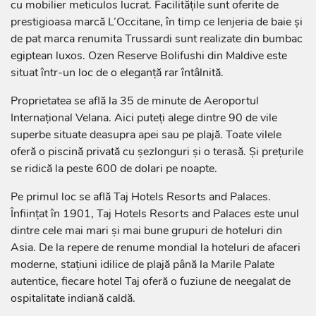
cu mobilier meticulos lucrat. Facilitățile sunt oferite de
prestigioasa marcă L’Occitane, în timp ce lenjeria de baie și
de pat marca renumita Trussardi sunt realizate din bumbac
egiptean luxos. Ozen Reserve Bolifushi din Maldive este
situat într-un loc de o eleganță rar întâlnită.
Proprietatea se află la 35 de minute de Aeroportul
Internațional Velana. Aici puteți alege dintre 90 de vile
superbe situate deasupra apei sau pe plajă. Toate vilele
oferă o piscină privată cu șezlonguri și o terasă. Și prețurile
se ridică la peste 600 de dolari pe noapte.
Pe primul loc se află Taj Hotels Resorts and Palaces.
Înființat în 1901, Taj Hotels Resorts and Palaces este unul
dintre cele mai mari și mai bune grupuri de hoteluri din
Asia. De la repere de renume mondial la hoteluri de afaceri
moderne, stațiuni idilice de plajă până la Marile Palate
autentice, fiecare hotel Taj oferă o fuziune de neegalat de
ospitalitate indiană caldă.