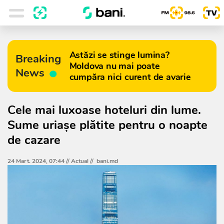
Astăzi se stinge lumina?
Breaking
Moldova nu mai poate
News
cumpăra nici curent de avarie
Cele mai luxoase hoteluri din lume.
Sume uriașe plătite pentru o noapte
de cazare
24 Mart. 2024, 07:44 //
Actual
//
bani.md