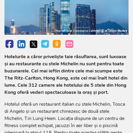
International Commerce Centre ICC at Union Square
Hotelurile a căror priveliște taie răsuflarea, sunt luxoase
și au restaurante cu stele Michelin nu sunt pentru toate
buzunarele. Cel mai ieftin dintre cele mai scumpe este
The Ritz-Carlton, Hong Kong, este cel mai înalt hotel din
lume. Cele 312 camere ale hotelului de 5 stele din Hong
Kong oferă vederi spectaculoase la oraș și port.
Hotelul oferă un restaurant italian cu stele Michelin, Tosca
di Angelo și un restaurant chinezesc de două stele
Michelin, Tin Lung Heen. Locația dispune de un centru de
fitness complet echipat, jacuzzi în aer liber și o piscină
interioară la etajul 118. Pentru toate acestea plătiți peste