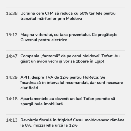
15:38
Ucraina cere CFM să reducă cu 50% tarifele pentru
tranzitul mărfurilor prin Moldova
15:12
Mașina viitorului, cu taxa prezentului. Ce pregătește
Guvernul pentru electrice
14:47
Compania „fantomă” de pe cerul Moldovei! Tofan: Au
găsit un avion vechi și vor să zboare în Egipt
14:29
APIT, despre TVA de 12% pentru HoReCa: Se
încadrează în intervalul recomandat, dar sunt necesare
clarificări
14:18
Apartamentele au devenit un lux! Tofan promite să
spargă bula imobiliară
14:13
Revoluție fiscală în frigider! Cașul moldovenesc rămâne
la 8%, mozzarella urcă la 12%