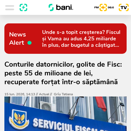
Unde s-a topit creșterea? Fiscul
News
și Vama au adus 4,25 miliarde
Alert
în plus, dar bugetul a câștigat
doar 794 de milioane
Conturile datornicilor, golite de Fisc:
peste 55 de milioane de lei,
recuperate forțat într-o săptămână
15 Iun. 2026, 14:13 //
Actual
//
Grîu Tatiana