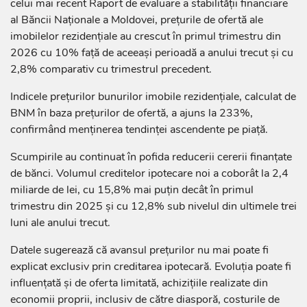
celui mai recent Raport de evaluare a stabilității financiare
al Băncii Naționale a Moldovei, prețurile de ofertă ale
imobilelor rezidențiale au crescut în primul trimestru din
2026 cu 10% față de aceeași perioadă a anului trecut și cu
2,8% comparativ cu trimestrul precedent.
Indicele prețurilor bunurilor imobile rezidențiale, calculat de
BNM în baza prețurilor de ofertă, a ajuns la 233%,
confirmând menținerea tendinței ascendente pe piață.
Scumpirile au continuat în pofida reducerii cererii finanțate
de bănci. Volumul creditelor ipotecare noi a coborât la 2,4
miliarde de lei, cu 15,8% mai puțin decât în primul
trimestru din 2025 și cu 12,8% sub nivelul din ultimele trei
luni ale anului trecut.
Datele sugerează că avansul prețurilor nu mai poate fi
explicat exclusiv prin creditarea ipotecară. Evoluția poate fi
influențată și de oferta limitată, achizițiile realizate din
economii proprii, inclusiv de către diasporă, costurile de