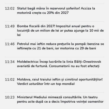
12:02
Statul bagă mâna în rezervorul șoferilor! Acciza la
motorină crește cu 20% din 2027
11:49
Bomba fiscală din 2027! Impozitul anual pentru o
locuință de un milion de lei ar putea ajunge la 10 mii de
lei
11:46
Petrolul mai ieftin reduce prețurile la pompă: benzina se
ieftinește cu 21 de bani, iar motorina cu 29 de bani
11:34
Moldelectrica: Încep lucrările la linia Bălți–Dnestrovsk
avariată de furtună. Consumatorii nu au fost afectați
11:02
Moldova, raiul traiului ieftin și cimitirul oportunităților!
Verdict usturător într-un top mondial
10:23
Ministerul Mediului mimează consultările. Un teatru
pentru acte după ce a decis împotriva voinței oamenilor