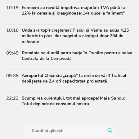
10:19
Fermierii se revoltă împotriva majorării TVA până la
12% la cereale și oleaginoase: „Va duce la faliment”
10:10
Unde s-a topit creșterea? Fiscul și Vama au adus 4,25
miliarde în plus, dar bugetul a câștigat doar 794 de
milioane
09:49
România scufundă patru barje în Dunăre pentru a salva
Centrala de la Cernavodă
09:38
Aeroportul Chișinău „crapă” la orele de vârf! Traficul
depășește de 2,4 ori capacitatea proiectată
22:23
Scumpirea curentului, tot mai aproape! Maia Sandu:
Totul depinde de consumul nostru