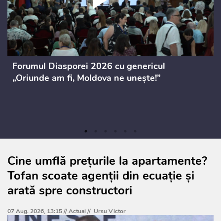
Forumul Diasporei 2026 cu genericul
„Oriunde am fi, Moldova ne unește!”
Cine umflă prețurile la apartamente?
Tofan scoate agenții din ecuație și
arată spre constructori
07 Aug. 2026, 13:15 //
Actual
//
Ursu Victor