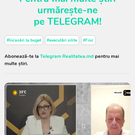
urmărește-ne
pe
TELEGRAM
!
#încasări la buget
#executări silite
#Fisc
Abonează-te la
Telegram Realitatea.md
pentru mai
multe știri.