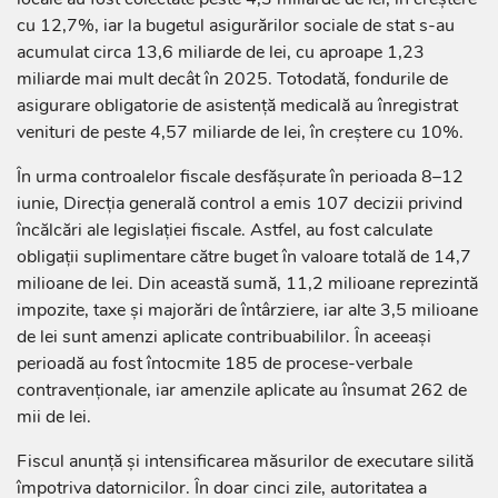
cu 12,7%, iar la bugetul asigurărilor sociale de stat s-au
acumulat circa 13,6 miliarde de lei, cu aproape 1,23
miliarde mai mult decât în 2025. Totodată, fondurile de
asigurare obligatorie de asistență medicală au înregistrat
venituri de peste 4,57 miliarde de lei, în creștere cu 10%.
În urma controalelor fiscale desfășurate în perioada 8–12
iunie, Direcția generală control a emis 107 decizii privind
încălcări ale legislației fiscale. Astfel, au fost calculate
obligații suplimentare către buget în valoare totală de 14,7
milioane de lei. Din această sumă, 11,2 milioane reprezintă
impozite, taxe și majorări de întârziere, iar alte 3,5 milioane
de lei sunt amenzi aplicate contribuabililor. În aceeași
perioadă au fost întocmite 185 de procese-verbale
contravenționale, iar amenzile aplicate au însumat 262 de
mii de lei.
Fiscul anunță și intensificarea măsurilor de executare silită
împotriva datornicilor. În doar cinci zile, autoritatea a