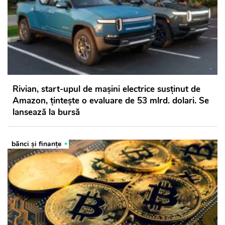
Rivian, start-upul de maşini electrice susţinut de
Amazon, ţinteşte o evaluare de 53 mlrd. dolari. Se
lansează la bursă
bănci şi finanţe