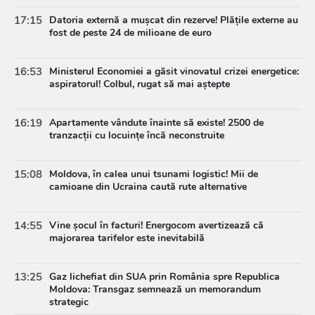
17:15
Datoria externă a mușcat din rezerve! Plățile externe au
fost de peste 24 de milioane de euro
16:53
Ministerul Economiei a găsit vinovatul crizei energetice:
aspiratorul! Colbul, rugat să mai aștepte
16:19
Apartamente vândute înainte să existe! 2500 de
tranzacții cu locuințe încă neconstruite
15:08
Moldova, în calea unui tsunami logistic! Mii de
camioane din Ucraina caută rute alternative
14:55
Vine șocul în facturi! Energocom avertizează că
majorarea tarifelor este inevitabilă
13:25
Gaz lichefiat din SUA prin România spre Republica
Moldova: Transgaz semnează un memorandum
strategic