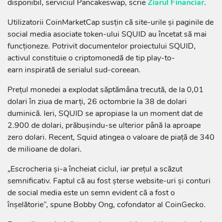
disponibil, serviciul Pancakeswap, scrie
Ziarul Financiar
.
Utilizatorii CoinMarketCap susţin că site-urile şi paginile de
social media asociate token-ului SQUID au încetat să mai
funcţioneze. Potrivit documentelor proiectului SQUID,
activul constituie o criptomonedă de tip play-to-
earn inspirată de serialul sud-coreean.
Preţul monedei a explodat săptămâna trecută, de la 0,01
dolari în ziua de marţi, 26 octombrie la 38 de dolari
duminică. Ieri, SQUID se apropiase la un moment dat de
2.900 de dolari, prăbuşindu-se ulterior până la aproape
zero dolari. Recent, Squid atingea o valoare de piaţă de 340
de milioane de dolari.
„Escrocheria şi-a încheiat ciclul, iar preţul a scăzut
semnificativ. Faptul că au fost şterse website-uri şi conturi
de social media este un semn evident că a fost o
înşelătorie”, spune Bobby Ong, cofondator al CoinGecko.