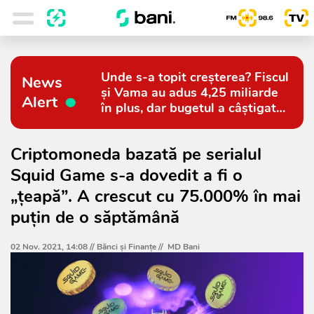
Unde s-a topit creșterea? Fiscul
News
și Vama au adus 4,25 miliarde
Alert
în plus, dar bugetul a câștigat
doar 794 de milioane
Criptomoneda bazată pe serialul
Squid Game s-a dovedit a fi o
„ţeapă”. A crescut cu 75.000% în mai
puţin de o săptămână
02 Nov. 2021, 14:08 //
Bănci şi Finanţe
//
MD Bani