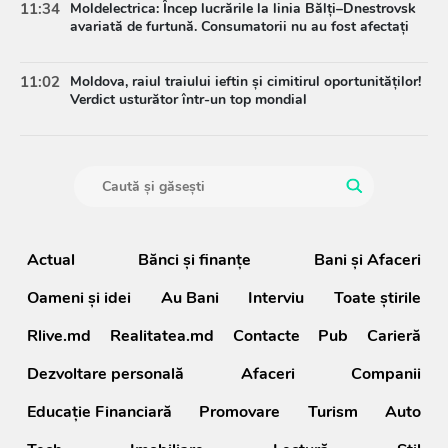
11:34
Moldelectrica: Încep lucrările la linia Bălți–Dnestrovsk
avariată de furtună. Consumatorii nu au fost afectați
11:02
Moldova, raiul traiului ieftin și cimitirul oportunităților!
Verdict usturător într-un top mondial
Actual
Bănci şi finanţe
Bani și Afaceri
Oameni şi idei
Au Bani
Interviu
Toate știrile
Rlive.md
Realitatea.md
Contacte
Pub
Carieră
Dezvoltare personală
Afaceri
Companii
Educație Financiară
Promovare
Turism
Auto