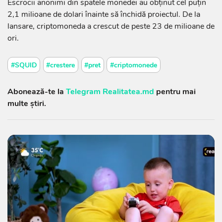
Escrocii anonimi din spatele monedei au obţinut cel puţin
2,1 milioane de dolari înainte să închidă proiectul. De la
lansare, criptomoneda a crescut de peste 23 de milioane de
ori.
#SQUID
#crestere
#pret
#criptomonede
Abonează-te la
Telegram Realitatea.md
pentru mai
multe știri.