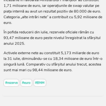
Încasările în favoarea Ministerului Finanțelor au constituit
1,71 milioane de euro, iar operațiunile de swap valutar pe
piața internă au avut un rezultat pozitiv de 80.000 de euro.
Categoria „alte intrări nete” a contribuit cu 5,92 milioane de
euro.
În pofida reducerii din iulie, rezervele oficiale rămân cu
93,47 milioane de euro peste nivelul înregistrat la sfârșitul
anului 2025.
Activele externe nete au constituit 5,173 miliarde de euro
la 31 iulie, diminuându-se cu 18,34 milioane de euro într-o
singură lună. Comparativ cu sfârșitul anului trecut, acestea
sunt mai mari cu 98,44 milioane de euro.
#rezerve
#euro
#BNM