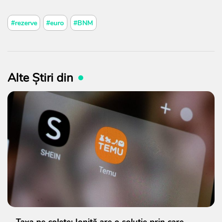
#rezerve
#euro
#BNM
Alte Știri din