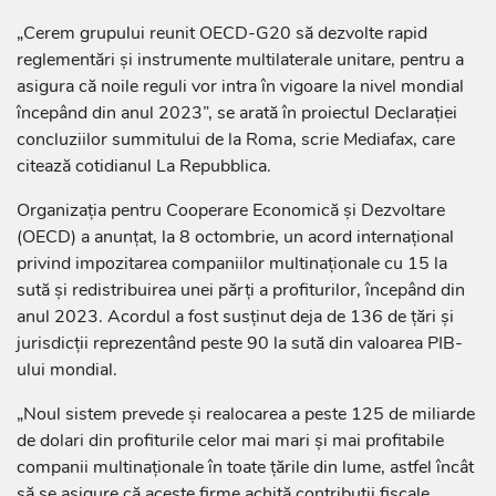
„Cerem grupului reunit OECD-G20 să dezvolte rapid
reglementări şi instrumente multilaterale unitare, pentru a
asigura că noile reguli vor intra în vigoare la nivel mondial
începând din anul 2023”, se arată în proiectul Declaraţiei
concluziilor summitului de la Roma, scrie Mediafax, care
citează cotidianul La Repubblica.
Organizaţia pentru Cooperare Economică şi Dezvoltare
(OECD) a anunţat, la 8 octombrie, un acord internaţional
privind impozitarea companiilor multinaţionale cu 15 la
sută şi redistribuirea unei părţi a profiturilor, începând din
anul 2023. Acordul a fost susţinut deja de 136 de ţări şi
jurisdicţii reprezentând peste 90 la sută din valoarea PIB-
ului mondial.
„Noul sistem prevede şi realocarea a peste 125 de miliarde
de dolari din profiturile celor mai mari şi mai profitabile
companii multinaţionale în toate ţările din lume, astfel încât
să se asigure că aceste firme achită contribuţii fiscale