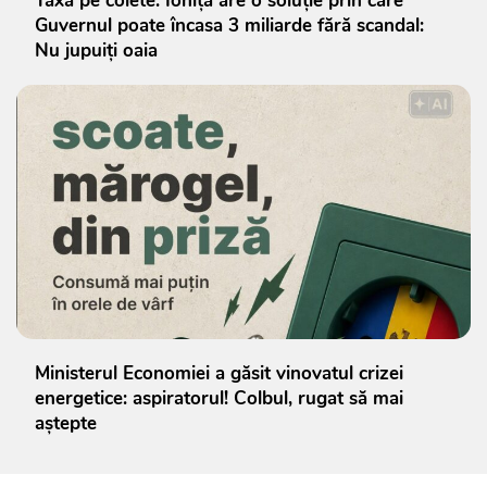
Taxa pe colete: Ioniță are o soluție prin care
Guvernul poate încasa 3 miliarde fără scandal:
Nu jupuiți oaia
Ministerul Economiei a găsit vinovatul crizei
energetice: aspiratorul! Colbul, rugat să mai
aștepte