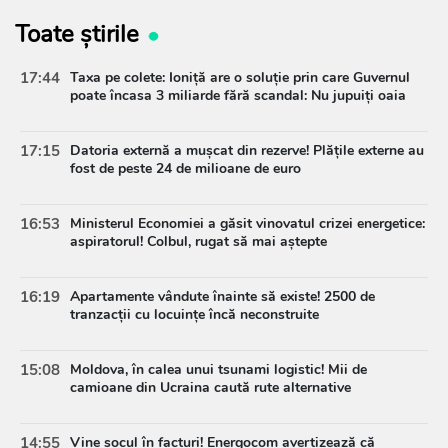
Toate știrile
17:44
Taxa pe colete: Ioniță are o soluție prin care Guvernul
poate încasa 3 miliarde fără scandal: Nu jupuiți oaia
17:15
Datoria externă a mușcat din rezerve! Plățile externe au
fost de peste 24 de milioane de euro
16:53
Ministerul Economiei a găsit vinovatul crizei energetice:
aspiratorul! Colbul, rugat să mai aștepte
16:19
Apartamente vândute înainte să existe! 2500 de
tranzacții cu locuințe încă neconstruite
15:08
Moldova, în calea unui tsunami logistic! Mii de
camioane din Ucraina caută rute alternative
14:55
Vine șocul în facturi! Energocom avertizează că