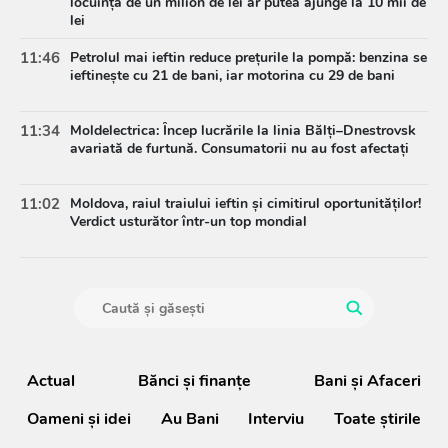
locuință de un milion de lei ar putea ajunge la 10 mii de
lei
11:46
Petrolul mai ieftin reduce prețurile la pompă: benzina se
ieftinește cu 21 de bani, iar motorina cu 29 de bani
11:34
Moldelectrica: Încep lucrările la linia Bălți–Dnestrovsk
avariată de furtună. Consumatorii nu au fost afectați
11:02
Moldova, raiul traiului ieftin și cimitirul oportunităților!
Verdict usturător într-un top mondial
Actual
Bănci şi finanţe
Bani și Afaceri
Oameni şi idei
Au Bani
Interviu
Toate știrile