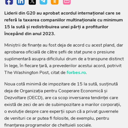
Liderii din G20 au aprobat acordul internaţional care se
referă la taxarea companiilor multinaţionale cu minimum
15 la sută şi redistribuirea unei părţi a profiturilor
începând din anul 2023.
Miniștrii de finanțe au fost deja de acord cu acest pland, dar
aprobarea oficială de către șefii de stat pune o presiune
suplimentară asupra dificilului drum de a transpune distinct
în lege, în fiecare țară, a prevederilor acestui acord, potrivit
The Washington Post, citat de
forbes.ro
.
Noua cotă minimă de impozitare de 15 la sută, susţinută
deja de Organizaţia pentru Cooperare Economică şi
Dezvoltare (OECD), are ca scop inversarea tendinței care
există de zeci de ani de subimpozitare a marilor corporații,
o evoluție despre care experții spun că a privat guvernele
de venituri ce ar putea fi folosite, de exemplu, pentru
finanțarea programelor de cheltuieli sociale.