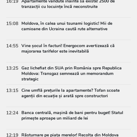
16:19
Apartamente vândute înainte să existe! 2500 de
tranzacții cu locuințe încă neconstruite
15:08
Moldova, în calea unui tsunami logistic! Mii de
camioane din Ucraina caută rute alternative
14:55
Vine șocul în facturi! Energocom avertizează că
majorarea tarifelor este inevitabilă
13:25
Gaz lichefiat din SUA prin România spre Republica
Moldova: Transgaz semnează un memorandum
strategic
13:15
Cine umflă prețurile la apartamente? Tofan scoate
agenții din ecuație și arată spre constructori
12:24
Banca centrală, mașină de bani pentru buget! Statul
primește aproape un miliard de lei
12:19
Răsturnare pe piața merelor! Recolta din Moldova