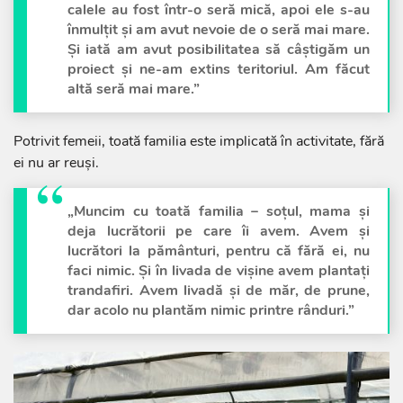
calele au fost într-o seră mică, apoi ele s-au
înmulțit și am avut nevoie de o seră mai mare.
Și iată am avut posibilitatea să câștigăm un
proiect și ne-am extins teritoriul. Am făcut
altă seră mai mare.”
Potrivit femeii, toată familia este implicată în activitate, fără
ei nu ar reuși.
„Muncim cu toată familia – soțul, mama și
deja lucrătorii pe care îi avem. Avem și
lucrători la pământuri, pentru că fără ei, nu
faci nimic. Și în livada de vișine avem plantați
trandafiri. Avem livadă și de măr, de prune,
dar acolo nu plantăm nimic printre rânduri.”