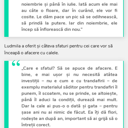
noiembrie și până în iulie. Iată acum ele mai
au câte o floare, dar în curând, ele vor fi
cosite. Le dăm pace un pic să se odihnească,
să prindă la putere. Iar din noiembrie, ele
încep să înflorească din nou.”
Ludmila a oferit și câteva sfaturi pentru cei care vor să
înceapă o afacere cu calele.
„Care e sfatul? Să se apuce de afacere. E
bine, e mai ușor și nu necesită atâtea
investiții – nu e cum e cu trandafirii – de
exemplu materialul săditor pentru trandafiri îl
punem, îl scoatem, nu se prinde, se altoiește,
până îl aduci la condiții, durează mai mult.
Dar la cale ai pus-o o dată și gata – pentru
șase ani nu ai nimic de făcut. Ea îți dă flori,
rodește an după an, important să ai grijă să o
întreții corect.