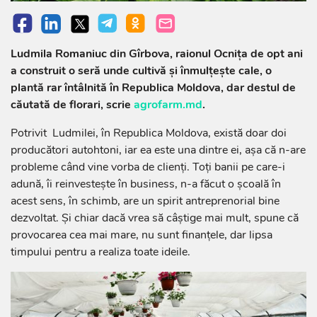
Ludmila Romaniuc din Gîrbova, raionul Ocnița de opt ani
a construit o seră unde cultivă și înmulțește cale, o
plantă rar întâlnită în Republica Moldova, dar destul de
căutată de florari, scrie
agrofarm.md
.
Potrivit Ludmilei, în Republica Moldova, există doar doi
producători autohtoni, iar ea este una dintre ei, așa că n-are
probleme când vine vorba de clienți. Toți banii pe care-i
adună, îi reinvestește în business, n-a făcut o școală în
acest sens, în schimb, are un spirit antreprenorial bine
dezvoltat. Și chiar dacă vrea să câștige mai mult, spune că
provocarea cea mai mare, nu sunt finanțele, dar lipsa
timpului pentru a realiza toate ideile.