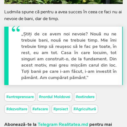
Ludmila spune că pentru a avea succes în ceea ce faci nu ai
nevoie de bani, dar de timp.
„Știți de ce avem noi nevoie? Nouă nu ne
trebuie bani, nouă ne trebuie timp. Mie îmi
trebuie timp să reușesc să le fac pe toate, în
rest, eu am tot. Casa în care locuim, tot
singuri am construit-o, de la fundament. Din
acest motiv, mai greu mișcăm carul din loc.
Toți banii pe care i-am făcut, i-am investit în
pământ. Am cumpărat pământ.”
#antreprenoare
#nordul Moldovei
#extindere
#dezvoltare
#afacere
#proiect
#Agricultură
Abonează-te la
Telegram Realitatea.md
pentru mai