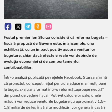
Fostul premier Ion Sturza consideră că reforma bugetar-
fiscală propusă de Guvern este, în ansamblu, una
echilibrată, cu un impact pozitiv asupra veniturilor
bugetare, chiar dacă efectele reale vor depinde de
evoluția economiei și de comportamentul
contribuabililor.
Într-o analiză publicată pe rețelele Facebook, Sturza afirmă
că proiectul, conceput inițial pentru a aduce mai mulți bani
la buget, s-a transformat într-o reformă „aproape neutră”
din punct de vedere fiscal. Potrivit calculelor sale, unele
măsuri vor reduce veniturile bugetare cu aproximativ 1,5–
1,8 miliarde de lei, însă alte modificări vor genera încasări