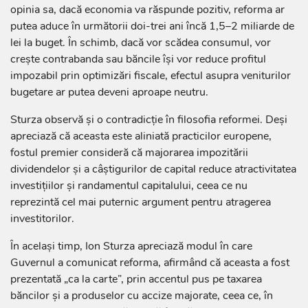
opinia sa, dacă economia va răspunde pozitiv, reforma ar
putea aduce în următorii doi-trei ani încă 1,5–2 miliarde de
lei la buget. În schimb, dacă vor scădea consumul, vor
crește contrabanda sau băncile își vor reduce profitul
impozabil prin optimizări fiscale, efectul asupra veniturilor
bugetare ar putea deveni aproape neutru.
Sturza observă și o contradicție în filosofia reformei. Deși
apreciază că aceasta este aliniată practicilor europene,
fostul premier consideră că majorarea impozitării
dividendelor și a câștigurilor de capital reduce atractivitatea
investițiilor și randamentul capitalului, ceea ce nu
reprezintă cel mai puternic argument pentru atragerea
investitorilor.
În același timp, Ion Sturza apreciază modul în care
Guvernul a comunicat reforma, afirmând că aceasta a fost
prezentată „ca la carte”, prin accentul pus pe taxarea
băncilor și a produselor cu accize majorate, ceea ce, în