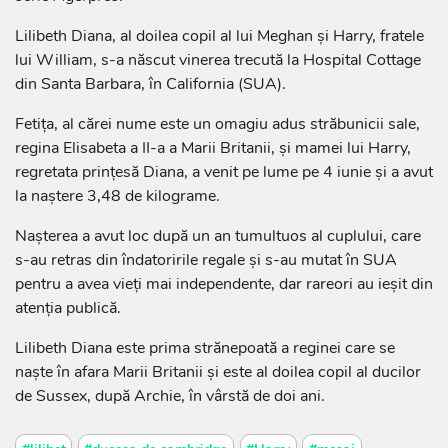
Lilibeth Diana, al doilea copil al lui Meghan şi Harry, fratele
lui William, s-a născut vinerea trecută la Hospital Cottage
din Santa Barbara, în California (SUA).
Fetiţa, al cărei nume este un omagiu adus străbunicii sale,
regina Elisabeta a II-a a Marii Britanii, şi mamei lui Harry,
regretata prinţesă Diana, a venit pe lume pe 4 iunie şi a avut
la naştere 3,48 de kilograme.
Naşterea a avut loc după un an tumultuos al cuplului, care
s-au retras din îndatoririle regale şi s-au mutat în SUA
pentru a avea vieţi mai independente, dar rareori au ieşit din
atenţia publică.
Lilibeth Diana este prima strănepoată a reginei care se
naşte în afara Marii Britanii şi este al doilea copil al ducilor
de Sussex, după Archie, în vârstă de doi ani.