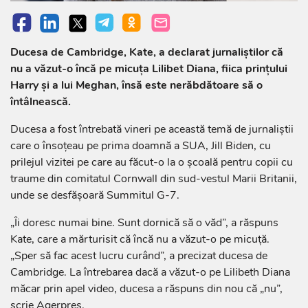
Ducesa de Cambridge, Kate, a declarat jurnaliștilor că
nu a văzut-o încă pe micuța Lilibet Diana, fiica prinţului
Harry şi a lui Meghan, însă este nerăbdătoare să o
întâlnească.
Ducesa a fost întrebată vineri pe această temă de jurnaliştii
care o însoţeau pe prima doamnă a SUA, Jill Biden, cu
prilejul vizitei pe care au făcut-o la o şcoală pentru copii cu
traume din comitatul Cornwall din sud-vestul Marii Britanii,
unde se desfăşoară Summitul G-7.
„Îi doresc numai bine. Sunt dornică să o văd”, a răspuns
Kate, care a mărturisit că încă nu a văzut-o pe micuţă.
„Sper să fac acest lucru curând”, a precizat ducesa de
Cambridge. La întrebarea dacă a văzut-o pe Lilibeth Diana
măcar prin apel video, ducesa a răspuns din nou că „nu”,
scrie Agerpres.