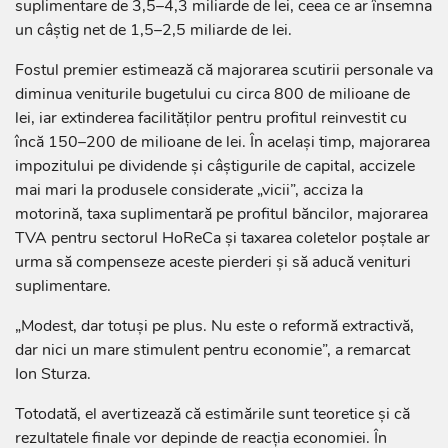
suplimentare de 3,5–4,3 miliarde de lei, ceea ce ar însemna
un câștig net de 1,5–2,5 miliarde de lei.
Fostul premier estimează că majorarea scutirii personale va
diminua veniturile bugetului cu circa 800 de milioane de
lei, iar extinderea facilităților pentru profitul reinvestit cu
încă 150–200 de milioane de lei. În același timp, majorarea
impozitului pe dividende și câștigurile de capital, accizele
mai mari la produsele considerate „vicii”, acciza la
motorină, taxa suplimentară pe profitul băncilor, majorarea
TVA pentru sectorul HoReCa și taxarea coletelor poștale ar
urma să compenseze aceste pierderi și să aducă venituri
suplimentare.
„Modest, dar totuși pe plus. Nu este o reformă extractivă,
dar nici un mare stimulent pentru economie”, a remarcat
Ion Sturza.
Totodată, el avertizează că estimările sunt teoretice și că
rezultatele finale vor depinde de reacția economiei. În