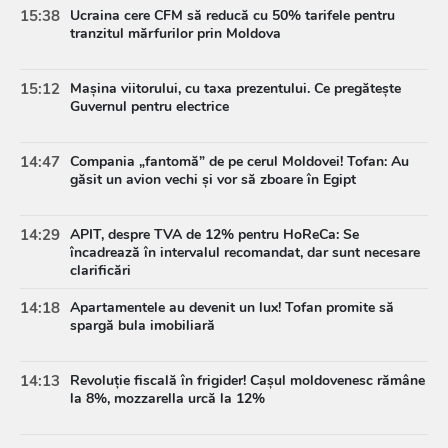
15:38
Ucraina cere CFM să reducă cu 50% tarifele pentru
tranzitul mărfurilor prin Moldova
15:12
Mașina viitorului, cu taxa prezentului. Ce pregătește
Guvernul pentru electrice
14:47
Compania „fantomă” de pe cerul Moldovei! Tofan: Au
găsit un avion vechi și vor să zboare în Egipt
14:29
APIT, despre TVA de 12% pentru HoReCa: Se
încadrează în intervalul recomandat, dar sunt necesare
clarificări
14:18
Apartamentele au devenit un lux! Tofan promite să
spargă bula imobiliară
14:13
Revoluție fiscală în frigider! Cașul moldovenesc rămâne
la 8%, mozzarella urcă la 12%