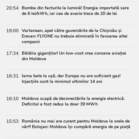
20:54
Bomba din facturile la lumină! Energia importată sare
de 6 lei/kWh, iar cea de avarie trece de 20 de lei
19:00
Vartanean, apel către guvernările de la Chișinău și
Erevan: FLYONE nu trebuie eliminată în favoarea altei
companii
17:34
Bătălia giganților! Un low-cost vrea coroana aviației
din Moldova
16:31
Iarna bate la ușă, dar Europa nu are suficient gaz!
Injecțiile sunt la minimul ultimilor 14 ani
16:10
Moldova scapă de deconectările la energie electrică.
Deficitul a fost redus la doar 39 MWh
15:53
România nu mai are curent pentru Moldova la orele de
vârf! Bolojan: Moldova își cumpără energia de pe piață