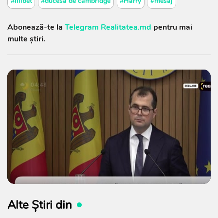
#lilibet
#ducesa de cambridge
#Harry
#mesaj
Abonează-te la
Telegram Realitatea.md
pentru mai
multe știri.
Alte Știri din