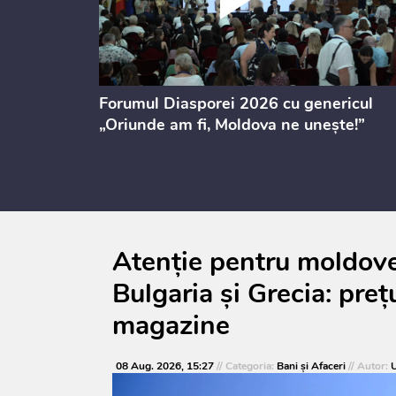
ectul de
Forumul Diasporei 2026 cu genericul
i
„Oriunde am fi, Moldova ne unește!”
Atenție pentru moldoven
Bulgaria și Grecia: prețu
magazine
08 Aug. 2026, 15:27
// Categoria:
Bani și Afaceri
// Autor:
U