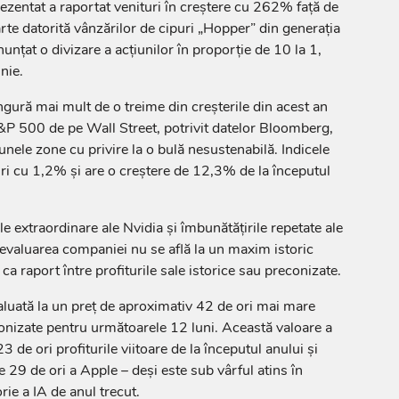
ezentat a raportat venituri în creştere cu 262% faţă de
rte datorită vânzărilor de cipuri „Hopper” din generaţia
nţat o divizare a acţiunilor în proporţie de 10 la 1,
unie.
gură mai mult de o treime din creşterile din acest an
 S&P 500 de pe Wall Street, potrivit datelor Bloomberg,
 unele zone cu privire la o bulă nesustenabilă. Indicele
i cu 1,2% şi are o creştere de 12,3% de la începutul
le extraordinare ale Nvidia şi îmbunătăţirile repetate ale
evaluarea companiei nu se află la un maxim istoric
a raport între profiturile sale istorice sau preconizate.
luată la un preţ de aproximativ 42 de ori mai mare
conizate pentru următoarele 12 luni. Această valoare a
 de ori profiturile viitoare de la începutul anului şi
 29 de ori a Apple – deşi este sub vârful atins în
rie a IA de anul trecut.