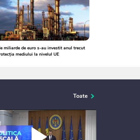
e miliarde de euro s-au investit anul trecut
rotecția mediului la nivelul UE
Toate