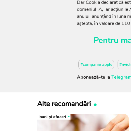
Dar Cook a declarat că este
domeniul IA, iar acţiunile 
anului, anunţând în luna 
aştepta, în valoare de 110 
Pentru ma
#companie apple
#nvid
Abonează-te la
Telegram
Alte recomandări
bani și afaceri