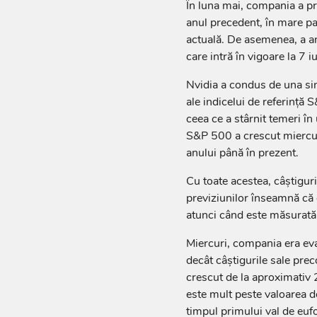
În luna mai, compania a pr
anul precedent, în mare pa
actuală. De asemenea, a anu
care intră în vigoare la 7 i
Nvidia a condus de una sin
ale indicelui de referinţă
ceea ce a stârnit temeri în
S&P 500 a crescut miercur
anului până în prezent.
Cu toate acestea, câştiguri
previziunilor înseamnă că 
atunci când este măsurată c
Miercuri, compania era eva
decât câştigurile sale pre
crescut de la aproximativ 23
este mult peste valoarea de
timpul primului val de eufo