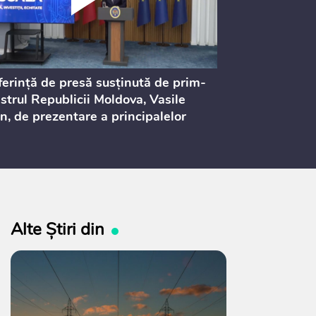
erință de presă susținută de prim-
Ședința Consi
strul Republicii Moldova, Vasile
Procurorilor
n, de prezentare a principalelor
ederi ale politicii fiscale pentru
 2027, care urmează să fie supusă
ultărilor publice
Alte Știri din