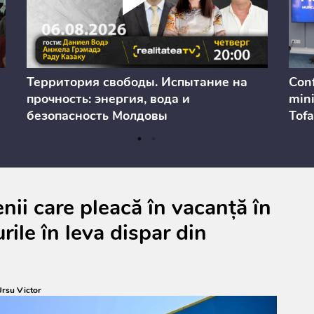
Территория свободы. Испытание на
Conf
прочность: энергия, вода и
mini
безопасность Молдовы
Tofa
prev
anul
cons
ii care pleacă în vacanță în
rile în leva dispar din
rsu Victor