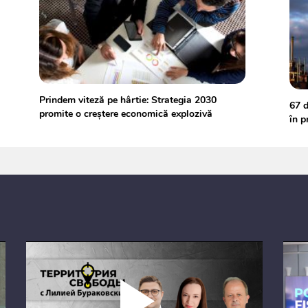
Prindem viteză pe hârtie: Strategia 2030
67 d
promite o creștere economică explozivă
în p