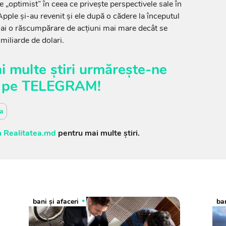
 „optimist” în ceea ce priveşte perspectivele sale în
Apple şi-au revenit şi ele după o cădere la începutul
mai o răscumpărare de acţiuni mai mare decât se
miliarde de dolari.
i multe știri urmărește-ne
pe
TELEGRAM
!
ia
 Realitatea.md
pentru mai multe știri.
bani și afaceri
ban