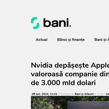
Actual
Bănci şi finanţe
Bani și 
Nvidia depășește Apple
valoroasă companie din
de 3.000 mld dolari
06 Iun. 2024, 11:01
// Categoria:
Bani și Afaceri
// Autor:
ba