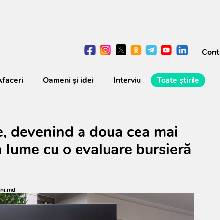
Cont
Afaceri
Oameni şi idei
Interviu
Toate știrile
, devenind a doua cea mai
 lume cu o evaluare bursieră
ni.md