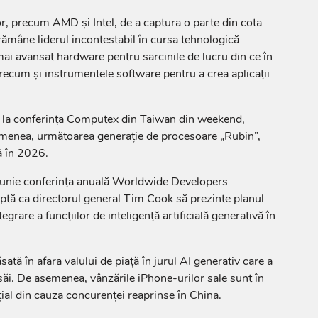
lor, precum AMD şi Intel, de a captura o parte din cota
 rămâne liderul incontestabil în cursa tehnologică
mai avansat hardware pentru sarcinile de lucru din ce în
precum şi instrumentele software pentru a crea aplicaţii
ză la conferinţa Computex din Taiwan din weekend,
menea, următoarea generaţie de procesoare „Rubin”,
tă în 2026.
iunie conferinţa anuală Worldwide Developers
ptă ca directorul general Tim Cook să prezinte planul
grare a funcţiilor de inteligenţă artificială generativă în
ată în afara valului de piaţă în jurul AI generativ care a
r săi. De asemenea, vânzările iPhone-urilor sale sunt în
ţial din cauza concurenţei reaprinse în China.