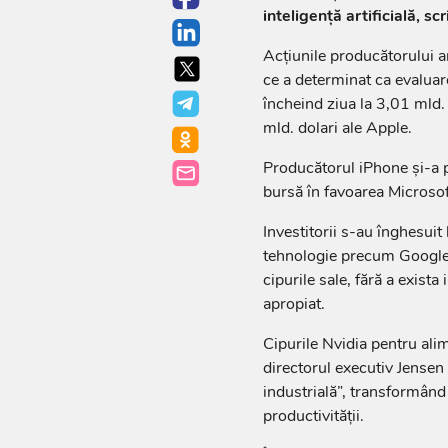
inteligenţă artificială, sc
Acţiunile producătorului 
ce a determinat ca evalua
încheind ziua la 3,01 mld. 
mld. dolari ale Apple.
Producătorul iPhone şi-a p
bursă în favoarea Microsof
Investitorii s-au înghesuit 
tehnologie precum Google, 
cipurile sale, fără a exista 
apropiat.
Cipurile Nvidia pentru ali
directorul executiv Jensen
industrială”, transformând 
productivităţii.