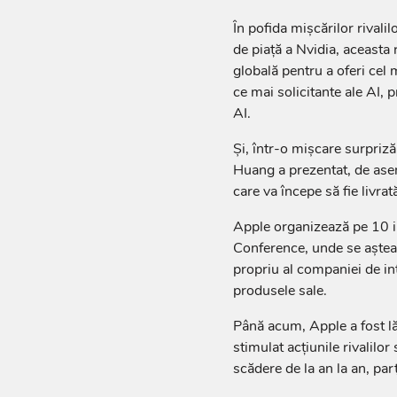
În pofida mişcărilor rivali
de piaţă a Nvidia, aceasta
globală pentru a oferi cel 
ce mai solicitante ale AI, 
AI.
Şi, într-o mişcare surpri
Huang a prezentat, de ase
care va începe să fie livra
Apple organizează pe 10 
Conference, unde se aştea
propriu al companiei de inte
produsele sale.
Până acum, Apple a fost lăs
stimulat acţiunile rivalilo
scădere de la an la an, par