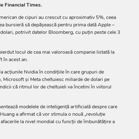
rie Financial Times.
american de cipuri au crescut cu aproximativ 5%, ceea
rea bursieră să depăşească pentru prima dată Apple –
dolari, potrivit datelor Bloomberg, cu puţin peste cele 3
ierdut locul de cea mai valoroasă companie listată la
t în acest an.
la acţiunile Nvidia în condiţiile în care grupuri de
Microsoft şi Meta cheltuiesc miliarde de dolari pe
indicii că ritmul lor de cheltuieli va încetini în viitorul
mentează modelele de inteligenţă artificială despre care
 Huang a afirmat că vor stimula o nouă „revoluţie
afacerile la nivel mondial cu funcţii de îmbunătăţire a