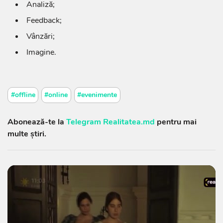
Analiză;
Feedback;
Vânzări;
Imagine.
#offline
#online
#evenimente
Abonează-te la
Telegram Realitatea.md
pentru mai
multe știri.