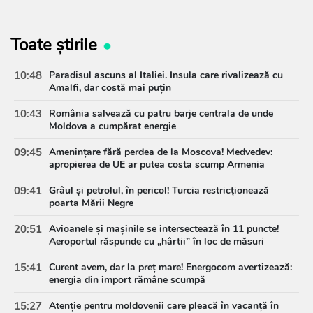
Toate știrile
10:48
Paradisul ascuns al Italiei. Insula care rivalizează cu
Amalfi, dar costă mai puțin
10:43
România salvează cu patru barje centrala de unde
Moldova a cumpărat energie
09:45
Amenințare fără perdea de la Moscova! Medvedev:
apropierea de UE ar putea costa scump Armenia
09:41
Grâul și petrolul, în pericol! Turcia restricționează
poarta Mării Negre
20:51
Avioanele și mașinile se intersectează în 11 puncte!
Aeroportul răspunde cu „hârtii” în loc de măsuri
15:41
Curent avem, dar la preț mare! Energocom avertizează:
energia din import rămâne scumpă
15:27
Atenție pentru moldovenii care pleacă în vacanță în