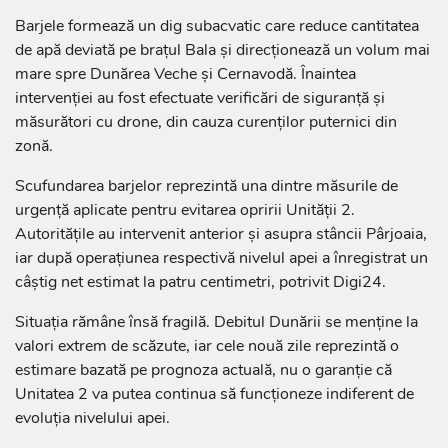
Barjele formează un dig subacvatic care reduce cantitatea
de apă deviată pe brațul Bala și direcționează un volum mai
mare spre Dunărea Veche și Cernavodă. Înaintea
intervenției au fost efectuate verificări de siguranță și
măsurători cu drone, din cauza curenților puternici din
zonă.
Scufundarea barjelor reprezintă una dintre măsurile de
urgență aplicate pentru evitarea opririi Unității 2.
Autoritățile au intervenit anterior și asupra stâncii Pârjoaia,
iar după operațiunea respectivă nivelul apei a înregistrat un
câștig net estimat la patru centimetri, potrivit Digi24.
Situația rămâne însă fragilă. Debitul Dunării se menține la
valori extrem de scăzute, iar cele nouă zile reprezintă o
estimare bazată pe prognoza actuală, nu o garanție că
Unitatea 2 va putea continua să funcționeze indiferent de
evoluția nivelului apei.