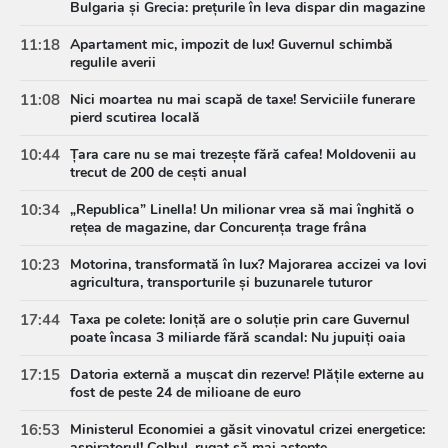
Bulgaria și Grecia: prețurile în leva dispar din magazine
11:18
Apartament mic, impozit de lux! Guvernul schimbă
regulile averii
11:08
Nici moartea nu mai scapă de taxe! Serviciile funerare
pierd scutirea locală
10:44
Țara care nu se mai trezește fără cafea! Moldovenii au
trecut de 200 de cești anual
10:34
„Republica” Linella! Un milionar vrea să mai înghită o
rețea de magazine, dar Concurența trage frâna
10:23
Motorina, transformată în lux? Majorarea accizei va lovi
agricultura, transporturile și buzunarele tuturor
17:44
Taxa pe colete: Ioniță are o soluție prin care Guvernul
poate încasa 3 miliarde fără scandal: Nu jupuiți oaia
17:15
Datoria externă a mușcat din rezerve! Plățile externe au
fost de peste 24 de milioane de euro
16:53
Ministerul Economiei a găsit vinovatul crizei energetice:
aspiratorul! Colbul, rugat să mai aștepte