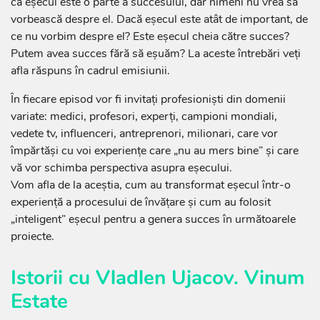
că eșecul este o parte a succesului, dar nimeni nu vrea să
vorbească despre el. Dacă eșecul este atât de important, de
ce nu vorbim despre el? Este eșecul cheia către succes?
Putem avea succes fără să eșuăm? La aceste întrebări veți
afla răspuns în cadrul emisiunii.
În fiecare episod vor fi invitați profesioniști din domenii
variate: medici, profesori, experți, campioni mondiali,
vedete tv, influenceri, antreprenori, milionari, care vor
împărtăși cu voi experiențe care „nu au mers bine” și care
vă vor schimba perspectiva asupra eșecului.
Vom afla de la aceștia, cum au transformat eșecul într-o
experiență a procesului de învățare și cum au folosit
„inteligent” eșecul pentru a genera succes în următoarele
proiecte.
Istorii cu Vladlen Ujacov. Vinum
Estate