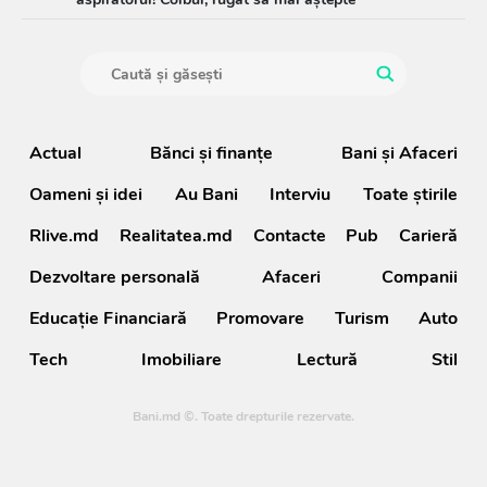
Actual
Bănci şi finanţe
Bani și Afaceri
Oameni şi idei
Au Bani
Interviu
Toate știrile
Rlive.md
Realitatea.md
Contacte
Pub
Carieră
Dezvoltare personală
Afaceri
Companii
Educație Financiară
Promovare
Turism
Auto
Tech
Imobiliare
Lectură
Stil
Bani.md ©. Toate drepturile rezervate.