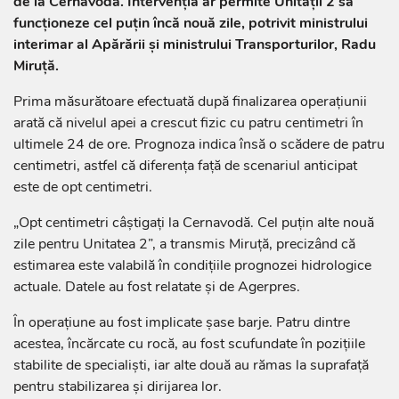
de la Cernavodă. Intervenția ar permite Unității 2 să
funcționeze cel puțin încă nouă zile, potrivit ministrului
interimar al Apărării și ministrului Transporturilor, Radu
Miruță.
Prima măsurătoare efectuată după finalizarea operațiunii
arată că nivelul apei a crescut fizic cu patru centimetri în
ultimele 24 de ore. Prognoza indica însă o scădere de patru
centimetri, astfel că diferența față de scenariul anticipat
este de opt centimetri.
„Opt centimetri câștigați la Cernavodă. Cel puțin alte nouă
zile pentru Unitatea 2”, a transmis Miruță, precizând că
estimarea este valabilă în condițiile prognozei hidrologice
actuale. Datele au fost relatate și de Agerpres.
În operațiune au fost implicate șase barje. Patru dintre
acestea, încărcate cu rocă, au fost scufundate în pozițiile
stabilite de specialiști, iar alte două au rămas la suprafață
pentru stabilizarea și dirijarea lor.