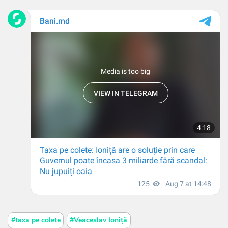
#taxa pe colete
#Veaceslav Ioniță