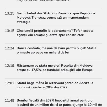
majorarea tarifelor este inevitabilă
13:25
Gaz lichefiat din SUA prin România spre Republica
Moldova: Transgaz semnează un memorandum
strategic
13:15
Cine umflă prețurile la apartamente? Tofan scoate
agenții din ecuație și arată spre constructori
12:24
Banca centrală, mașină de bani pentru buget! Statul
primește aproape un miliard de lei
12:19
Răsturnare pe piața merelor! Recolta din Moldova
crește cu 17,5%, pe fundalul prăbușirii din Europa
12:02
Statul bagă mâna în rezervorul șoferilor! Acciza la
motorină crește cu 20% din 2027
11:49
Bomba fiscală din 2027! Impozitul anual pentru o
locuință de un milion de lei ar putea ajunge la 10 mii de