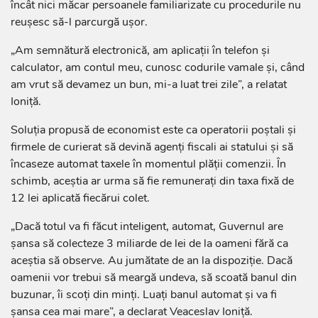
încât nici măcar persoanele familiarizate cu procedurile nu
reușesc să-l parcurgă ușor.
„Am semnătură electronică, am aplicații în telefon și
calculator, am contul meu, cunosc codurile vamale și, când
am vrut să devamez un bun, mi-a luat trei zile”, a relatat
Ioniță.
Soluția propusă de economist este ca operatorii poștali și
firmele de curierat să devină agenți fiscali ai statului și să
încaseze automat taxele în momentul plății comenzii. În
schimb, aceștia ar urma să fie remunerați din taxa fixă de
12 lei aplicată fiecărui colet.
„Dacă totul va fi făcut inteligent, automat, Guvernul are
șansa să colecteze 3 miliarde de lei de la oameni fără ca
aceștia să observe. Au jumătate de an la dispoziție. Dacă
oamenii vor trebui să meargă undeva, să scoată banul din
buzunar, îi scoți din minți. Luați banul automat și va fi
șansa cea mai mare”, a declarat Veaceslav Ioniță.