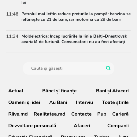
lei
11:46
Petrolul mai ieftin reduce prețurile la pompă: benzina se
ieftinește cu 21 de bani, iar motorina cu 29 de bani
11:34
Moldelectrica: Încep lucrările la linia Bălți–Dnestrovsk
avariată de furtună. Consumatorii nu au fost afectați
Actual
Bănci şi finanţe
Bani și Afaceri
Oameni şi idei
Au Bani
Interviu
Toate știrile
Rlive.md
Realitatea.md
Contacte
Pub
Carieră
Dezvoltare personală
Afaceri
Companii