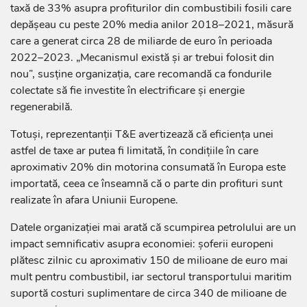
taxă de 33% asupra profiturilor din combustibili fosili care
depășeau cu peste 20% media anilor 2018–2021, măsură
care a generat circa 28 de miliarde de euro în perioada
2022–2023. „Mecanismul există și ar trebui folosit din
nou”, susține organizația, care recomandă ca fondurile
colectate să fie investite în electrificare și energie
regenerabilă.
Totuși, reprezentanții T&E avertizează că eficiența unei
astfel de taxe ar putea fi limitată, în condițiile în care
aproximativ 20% din motorina consumată în Europa este
importată, ceea ce înseamnă că o parte din profituri sunt
realizate în afara Uniunii Europene.
Datele organizației mai arată că scumpirea petrolului are un
impact semnificativ asupra economiei: șoferii europeni
plătesc zilnic cu aproximativ 150 de milioane de euro mai
mult pentru combustibil, iar sectorul transportului maritim
suportă costuri suplimentare de circa 340 de milioane de