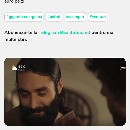
euro pe zi.
#giganții energetici
#petrol
#scumpiri
#venituri
Abonează-te la
Telegram Realitatea.md
pentru mai
multe știri.