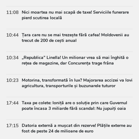
11:08
Nici moartea nu mai scapă de taxe! Serviciile funerare
pierd scutirea locală
10:44
Țara care nu se mai trezește fără cafea! Moldovenii au
trecut de 200 de cești anual
10:34
„Republica” Linella! Un milionar vrea să mai înghită o
rețea de magazine, dar Concurența trage frâna
10:23
Motorina, transformată în lux? Majorarea accizei va lovi
agricultura, transporturile și buzunarele tuturor
17:44
Taxa pe colete: Ioniță are o soluție prin care Guvernul
poate încasa 3 miliarde fără scandal: Nu jupuiți oaia
17:15
Datoria externă a mușcat din rezerve! Plățile externe au
fost de peste 24 de milioane de euro