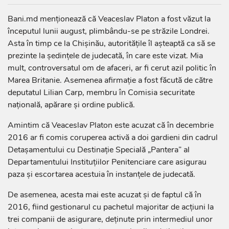
Bani.md menționează că Veaceslav Platon a fost văzut la
începutul lunii august, plimbându-se pe străzile Londrei.
Asta în timp ce la Chișinău, autoritățile îl așteaptă ca să se
prezinte la ședințele de judecată, în care este vizat. Mia
mult, controversatul om de afaceri, ar fi cerut azil politic în
Marea Britanie. Asemenea afirmație a fost făcută de către
deputatul Lilian Carp, membru în Comisia securitate
națională, apărare și ordine publică.
Amintim că Veaceslav Platon este acuzat că în decembrie
2016 ar fi comis coruperea activă a doi gardieni din cadrul
Detaşamentului cu Destinaţie Specială „Pantera” al
Departamentului Instituţiilor Penitenciare care asigurau
paza şi escortarea acestuia în instanțele de judecată.
De asemenea, acesta mai este acuzat și de faptul că în
2016, fiind gestionarul cu pachetul majoritar de acţiuni la
trei companii de asigurare, deţinute prin intermediul unor