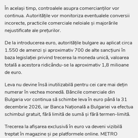
În același timp, controalele asupra comercianților vor
continua. Autoritățile vor monitoriza eventualele conversii
incorecte, practicile comerciale neloiale și majorările
nejustificate ale prețurilor.
De la introducerea euro, autoritățile bulgare au aplicat circa
1.550 de amenzi și aproximativ 700 de alte sancțiuni în
baza legislației privind trecerea la moneda unică, valoarea
totală a acestora ridicându-se la aproximativ 1,8 milioane
de euro.
Leva nu devine însă inutilizabilă pentru cei care mai dețin
numerar în vechea monedă. Băncile comerciale din
Bulgaria vor continua să schimbe leva în euro până la 31
decembrie 2026, iar Banca Națională a Bulgariei va efectua
schimbul gratuit, fără limită de sumă și fără termen-limită.
Trecerea la afișarea exclusivă în euro va deveni vizibilă
treptat în magazine și pe platformele online. METRO