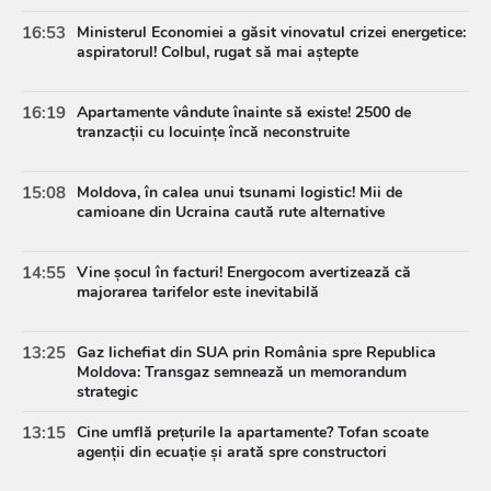
16:53
Ministerul Economiei a găsit vinovatul crizei energetice:
aspiratorul! Colbul, rugat să mai aștepte
16:19
Apartamente vândute înainte să existe! 2500 de
tranzacții cu locuințe încă neconstruite
15:08
Moldova, în calea unui tsunami logistic! Mii de
camioane din Ucraina caută rute alternative
14:55
Vine șocul în facturi! Energocom avertizează că
majorarea tarifelor este inevitabilă
13:25
Gaz lichefiat din SUA prin România spre Republica
Moldova: Transgaz semnează un memorandum
strategic
13:15
Cine umflă prețurile la apartamente? Tofan scoate
agenții din ecuație și arată spre constructori