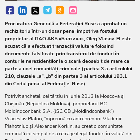
Procuratura Generală a Federației Ruse a aprobat un
rechizitoriu într-un dosar penal împotriva fostului
proprietar al ПАО АКБ «Балтика», Oleg Vlasov. El este
acuzat că a efectuat tranzacții valutare folosind
documente falsificate prin transferul de fonduri în
conturile nerezidenților la o scară deosebit de mare ca
parte a unei comunități criminale (partea 3 a articolului
210, clauzele „a”, „b” din partea 3 al articolului 193.1
din Codul penal al Federației Ruse).
Potrivit anchetei, cel târziu în iunie 2013 la Moscova și
Chișinău (Republica Moldova), proprietarul BC
Moldindconbank S.A. (JSC CB „Moldindconbank”)
Veaceslav Platon, împreună cu antreprenorii Vladimir
Plahotniuc și Alexander Korkin, au creat o comunitate
criminală cu scopul de a retrage ilegal fonduri în valută din