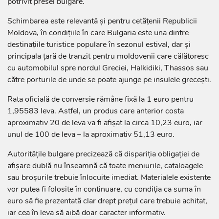
potrivit presei bulgare.
Schimbarea este relevantă și pentru cetățenii Republicii
Moldova, în condițiile în care Bulgaria este una dintre
destinațiile turistice populare în sezonul estival, dar și
principala țară de tranzit pentru moldovenii care călătoresc
cu automobilul spre nordul Greciei, Halkidiki, Thassos sau
către porturile de unde se poate ajunge pe insulele grecești.
Rata oficială de conversie rămâne fixă la 1 euro pentru
1,95583 leva. Astfel, un produs care anterior costa
aproximativ 20 de leva va fi afișat la circa 10,23 euro, iar
unul de 100 de leva – la aproximativ 51,13 euro.
Autoritățile bulgare precizează că dispariția obligației de
afișare dublă nu înseamnă că toate meniurile, cataloagele
sau broșurile trebuie înlocuite imediat. Materialele existente
vor putea fi folosite în continuare, cu condiția ca suma în
euro să fie prezentată clar drept prețul care trebuie achitat,
iar cea în leva să aibă doar caracter informativ.