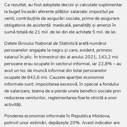
Ca rezultat, au fost adoptate decizii și calculate suplimentar
la buget încasări aferente plăților salariale: impozitul pe
venit, contribuțiile de asigurări sociale, prime de asigurare
obligatorie de asistență medicală, penalități și amenzi în
sumă totală de 21 mil. de lei din ele achitate 5 mil. de lei.
Datele Biroului Național de Statistică arată numărul
persoanelor angajate la negru și care, evident, primesc
salariul în plic. În trimestrul doi al anului 2021, 143,2 mii
persoane erau ocupate în sectorul informal, iar 22,8% – au
avut un loc de muncă informal din total persoanelor
ocupate de 842,6 mii. Cauzele apariţiei economiei
informale sunt: impozitarea excesivă, în special a fondului
de salarizare, teama de a pierde unele beneficii sociale prin
reducerea veniturilor, reglementarea foarte strictă a unor
activităţi.
Ponderea economiei informale în Republica Moldova,
potrivit unor estimări, depăşeşte 20%. Acest indicator are