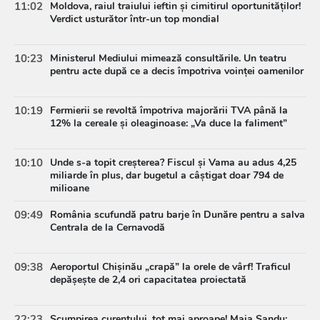
11:02
Moldova, raiul traiului ieftin și cimitirul oportunităților!
Verdict usturător într-un top mondial
10:23
Ministerul Mediului mimează consultările. Un teatru
pentru acte după ce a decis împotriva voinței oamenilor
10:19
Fermierii se revoltă împotriva majorării TVA până la
12% la cereale și oleaginoase: „Va duce la faliment”
10:10
Unde s-a topit creșterea? Fiscul și Vama au adus 4,25
miliarde în plus, dar bugetul a câștigat doar 794 de
milioane
09:49
România scufundă patru barje în Dunăre pentru a salva
Centrala de la Cernavodă
09:38
Aeroportul Chișinău „crapă” la orele de vârf! Traficul
depășește de 2,4 ori capacitatea proiectată
22:23
Scumpirea curentului, tot mai aproape! Maia Sandu: