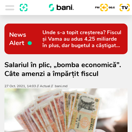
Unde s-a topit creșterea? Fiscul
News
și Vama au adus 4,25 miliarde
Alert
în plus, dar bugetul a câștigat
doar 794 de milioane
Salariul în plic, „bomba economică”.
Câte amenzi a împărțit fiscul
27 Oct. 2021, 14:03 //
Actual
//
bani.md