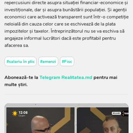
repercusiuni directe asupra situaţiei financiar-economice şi
investiţionale, dar şi asupra bunăstării populaţiei. Şi agenţii
economici care activează transparent sunt într-o competiţie
neloială din cauza celor care se eschivează de la plata
impozitelor şi taxelor. Întreprinzătorul nu se va eschiva să
angajeze informal lucrători dacă este profitabil pentru
afacerea sa.
#salariu în plic
#amenzi
#Fisc
Abonează-te la
Telegram Realitatea.md
pentru mai
multe știri.