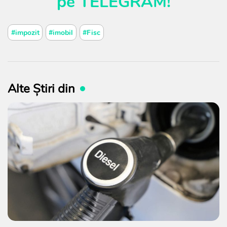
pe
TELEGRAM
!
#impozit
#imobil
#Fisc
Alte Știri din