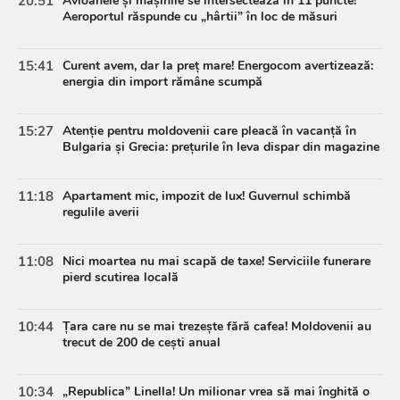
20:51
Avioanele și mașinile se intersectează în 11 puncte!
Aeroportul răspunde cu „hârtii” în loc de măsuri
15:41
Curent avem, dar la preț mare! Energocom avertizează:
energia din import rămâne scumpă
15:27
Atenție pentru moldovenii care pleacă în vacanță în
Bulgaria și Grecia: prețurile în leva dispar din magazine
11:18
Apartament mic, impozit de lux! Guvernul schimbă
regulile averii
11:08
Nici moartea nu mai scapă de taxe! Serviciile funerare
pierd scutirea locală
10:44
Țara care nu se mai trezește fără cafea! Moldovenii au
trecut de 200 de cești anual
10:34
„Republica” Linella! Un milionar vrea să mai înghită o