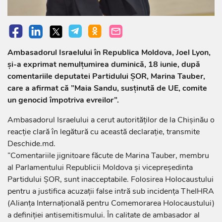
Ambasadorul Israelului în Republica Moldova, Joel Lyon,
şi-a exprimat nemulţumirea duminică, 18 iunie, după
comentariile deputatei Partidului ŞOR, Marina Tauber,
care a afirmat că ”Maia Sandu, susţinută de UE, comite
un genocid împotriva evreilor”.
Ambasadorul Israelului a cerut autorităţilor de la Chişinău o
reacţie clară în legătură cu această declaraţie, transmite
Deschide.md.
”Comentariile jignitoare făcute de Marina Tauber, membru
al Parlamentului Republicii Moldova şi vicepreşedinta
Partidului ŞOR, sunt inacceptabile. Folosirea Holocaustului
pentru a justifica acuzaţii false intră sub incidenţa TheIHRA
(Alianţa Internaţională pentru Comemorarea Holocaustului)
a definiţiei antisemitismului. În calitate de ambasador al