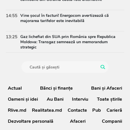
14:55
Vine șocul în facturi! Energocom avertizează că
majorarea tarifelor este inevitabilă
13:25
Gaz lichefiat din SUA prin România spre Republica
Moldova: Transgaz semnează un memorandum
strategic
Actual
Bănci şi finanţe
Bani și Afaceri
Oameni şi idei
Au Bani
Interviu
Toate știrile
Rlive.md
Realitatea.md
Contacte
Pub
Carieră
Dezvoltare personală
Afaceri
Companii