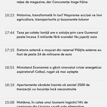
rețea de magazine, dar Concurența trage frâna
10:23
Motorina, transformată în lux? Majorarea accizei va lovi
agricultura, transporturile și buzunarele tuturor
17:44
Taxa pe colete: Ioniță are o soluție prin care Guvernul
poate încasa 3 miliarde fără scandal: Nu jupuiți oaia
17:15
Datoria externă a mușcat din rezerve! Plățile externe au
fost de peste 24 de milioane de euro
16:53
Ministerul Economiei a găsit vinovatul crizei energetice:
aspiratorul! Colbul, rugat să mai aștepte
16:19
Apartamente vândute înainte să existe! 2500 de
tranzacții cu locuințe încă neconstruite
15:08
Moldova, în calea unui tsunami logistic! Mii de
camioane din Ucraina caută rute alternative