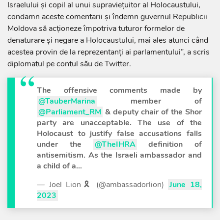
Israelului şi copil al unui supravieţuitor al Holocaustului,
condamn aceste comentarii şi îndemn guvernul Republicii
Moldova să acţioneze împotriva tuturor formelor de
denaturare şi negare a Holocaustului, mai ales atunci când
acestea provin de la reprezentanţi ai parlamentului”, a scris
diplomatul pe contul său de Twitter.
The offensive comments made by
@TauberMarina
member of
@Parliament_RM
& deputy chair of the Shor
party are unacceptable. The use of the
Holocaust to justify false accusations falls
under the
@TheIHRA
definition of
antisemitism. As the Israeli ambassador and
a child of a…
— Joel Lion🎗 (@ambassadorlion)
June 18,
2023