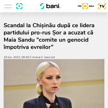
Scandal la Chișinău după ce lidera
partidului pro-rus Șor a acuzat că
Maia Sandu ”comite un genocid
împotriva evreilor”
19 Iun. 2023, 06:49 //
Actual
//
bani.md