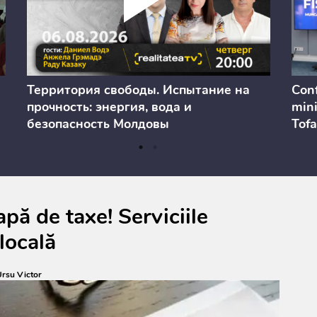
Территория свободы. Испытание на
Conf
прочность: энергия, вода и
mini
безопасность Молдовы
Tofa
prev
anul
cons
pă de taxe! Serviciile
locală
rsu Victor