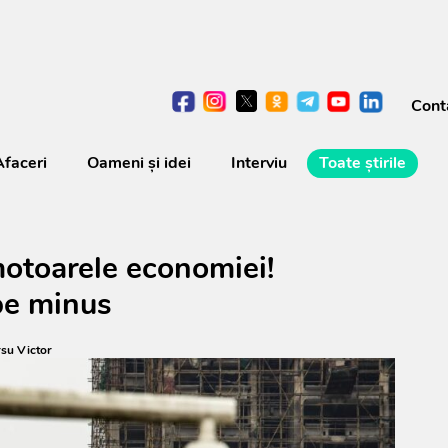
Cont
Afaceri
Oameni şi idei
Interviu
Toate știrile
motoarele economiei!
 pe minus
su Victor