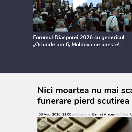
ectul de
Forumul Diasporei 2026 cu genericul
i
„Oriunde am fi, Moldova ne unește!”
Nici moartea nu mai sca
funerare pierd scutirea 
08 Aug. 2026, 11:08
// Categoria:
Bani și Afaceri
// Autor:
U