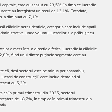
ii capitale, care au scăzut cu 23,5%, în timp ce lucrările
 curente au înregistrat un recul de 13,1%. Totodată,
 s-a diminuat cu 7,1%.
nsă clădirile nerezidențiale, categoria care include spații
administrative, unde volumul lucrărilor s-a prăbușit cu
țelor a mers într-o direcție diferită. Lucrările la clădirile
 2,8%, fiind unul dintre puținele segmente care au
este că, deși sectorul este pe minus per ansamblu,
e lucrări de construcții” care includ demolări și
crescut cu 5,2%.
ă că în primul trimestru din 2025, sectorul
 creștere de 18,7%, în timp ce în primul trimestru din
tiv.