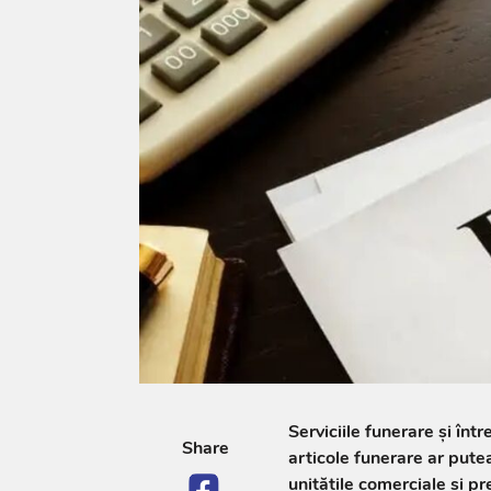
Serviciile funerare și înt
Share
articole funerare ar putea
unitățile comerciale și pr