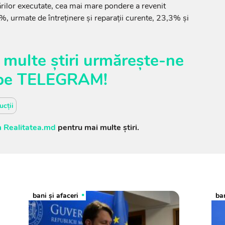
rărilor executate, cea mai mare pondere a revenit
%, urmate de întreținere și reparații curente, 23,3% și
 multe știri urmărește-ne
pe
TELEGRAM
!
ucții
 Realitatea.md
pentru mai multe știri.
bani și afaceri
ban