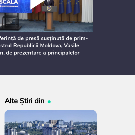
erință de presă susținută de prim-
Ședința Consi
strul Republicii Moldova, Vasile
Procurorilor
n, de prezentare a principalelor
ederi ale politicii fiscale pentru
 2027, care urmează să fie supusă
ultărilor publice
Alte Știri din