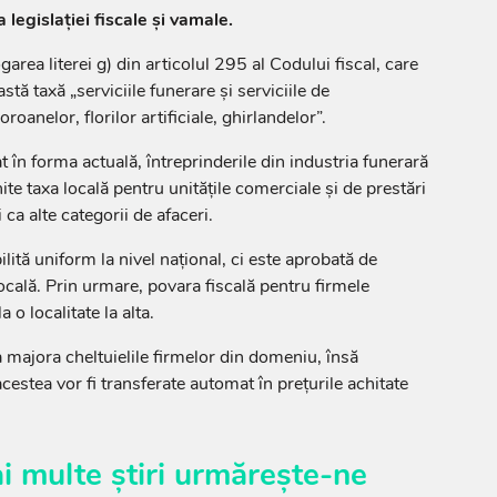
 legislației fiscale și vamale.
ea literei g) din articolul 295 al Codului fiscal, care
tă taxă „serviciile funerare și serviciile de
roanelor, florilor artificiale, ghirlandelor”.
t în forma actuală, întreprinderile din industria funerară
ite taxa locală pentru unitățile comerciale și de prestări
i ca alte categorii de afaceri.
ilită uniform la nivel național, ci este aprobată de
locală. Prin urmare, povara fiscală pentru firmele
 o localitate la alta.
a majora cheltuielile firmelor din domeniu, însă
acestea vor fi transferate automat în prețurile achitate
i multe știri urmărește-ne