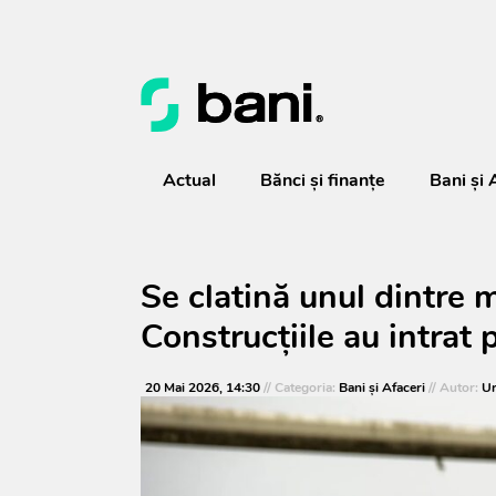
Actual
Bănci şi finanţe
Bani și 
Se clatină unul dintre 
Construcțiile au intrat
20 Mai 2026, 14:30
// Categoria:
Bani și Afaceri
// Autor:
Ur