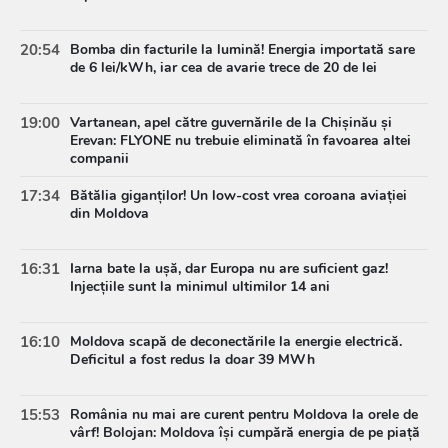
20:54
Bomba din facturile la lumină! Energia importată sare
de 6 lei/kWh, iar cea de avarie trece de 20 de lei
19:00
Vartanean, apel către guvernările de la Chișinău și
Erevan: FLYONE nu trebuie eliminată în favoarea altei
companii
17:34
Bătălia giganților! Un low-cost vrea coroana aviației
din Moldova
16:31
Iarna bate la ușă, dar Europa nu are suficient gaz!
Injecțiile sunt la minimul ultimilor 14 ani
16:10
Moldova scapă de deconectările la energie electrică.
Deficitul a fost redus la doar 39 MWh
15:53
România nu mai are curent pentru Moldova la orele de
vârf! Bolojan: Moldova își cumpără energia de pe piață