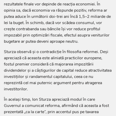
rezultatele finale vor depinde de reacția economiei. În
opinia sa, dacă economia va răspunde pozitiv, reforma ar
putea aduce în următorii doi-trei ani încă 1,5–2 miliarde de
lei la buget. În schimb, dacă vor scădea consumul, vor
crește contrabanda sau băncile își vor reduce profitul
impozabil prin optimizări fiscale, efectul asupra veniturilor
bugetare ar putea deveni aproape neutru.
Sturza observă și o contradicție în filosofia reformei. Deși
apreciază că aceasta este aliniată practicilor europene,
fostul premier consideră că majorarea impozitării
dividendelor și a câștigurilor de capital reduce atractivitatea
investițiilor și randamentul capitalului, ceea ce nu
reprezintă cel mai puternic argument pentru atragerea
investitorilor.
În același timp, Ion Sturza apreciază modul în care
Guvernul a comunicat reforma, afirmând că aceasta a fost
prezentată „ca la carte”, prin accentul pus pe taxarea