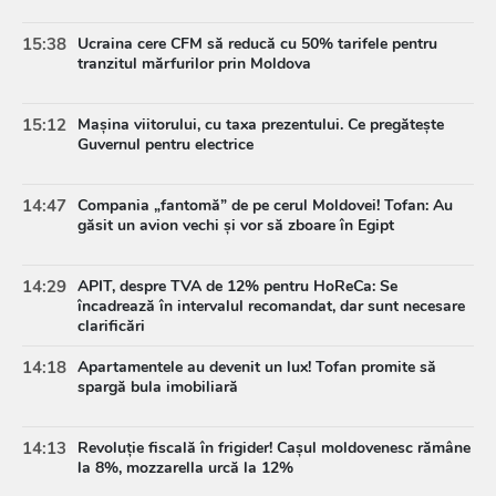
15:38
Ucraina cere CFM să reducă cu 50% tarifele pentru
tranzitul mărfurilor prin Moldova
15:12
Mașina viitorului, cu taxa prezentului. Ce pregătește
Guvernul pentru electrice
14:47
Compania „fantomă” de pe cerul Moldovei! Tofan: Au
găsit un avion vechi și vor să zboare în Egipt
14:29
APIT, despre TVA de 12% pentru HoReCa: Se
încadrează în intervalul recomandat, dar sunt necesare
clarificări
14:18
Apartamentele au devenit un lux! Tofan promite să
spargă bula imobiliară
14:13
Revoluție fiscală în frigider! Cașul moldovenesc rămâne
la 8%, mozzarella urcă la 12%