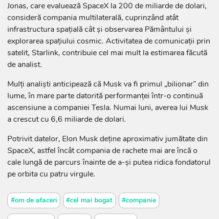
Jonas, care evaluează SpaceX la 200 de miliarde de dolari,
consideră compania multilaterală, cuprinzând atât
infrastructura spaţială cât şi observarea Pământului şi
explorarea spaţiului cosmic. Activitatea de comunicaţii prin
satelit, Starlink, contribuie cel mai mult la estimarea făcută
de analist.
Mulţi analişti anticipează că Musk va fi primul „bilionar” din
lume, în mare parte datorită performanţei într-o continuă
ascensiune a companiei Tesla. Numai luni, averea lui Musk
a crescut cu 6,6 miliarde de dolari.
Potrivit datelor, Elon Musk deţine aproximativ jumătate din
SpaceX, astfel încât compania de rachete mai are încă o
cale lungă de parcurs înainte de a-şi putea ridica fondatorul
pe orbita cu patru virgule.
#om de afaceri
#cel mai bogat
#companie