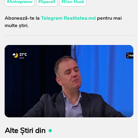
#Antreprenor
#SpaceX
#Elon Musk
Abonează-te la
Telegram Realitatea.md
pentru mai
multe știri.
Alte Știri din