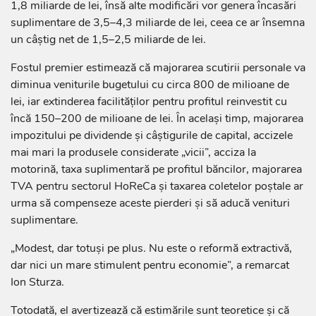
1,8 miliarde de lei, însă alte modificări vor genera încasări
suplimentare de 3,5–4,3 miliarde de lei, ceea ce ar însemna
un câștig net de 1,5–2,5 miliarde de lei.
Fostul premier estimează că majorarea scutirii personale va
diminua veniturile bugetului cu circa 800 de milioane de
lei, iar extinderea facilităților pentru profitul reinvestit cu
încă 150–200 de milioane de lei. În același timp, majorarea
impozitului pe dividende și câștigurile de capital, accizele
mai mari la produsele considerate „vicii”, acciza la
motorină, taxa suplimentară pe profitul băncilor, majorarea
TVA pentru sectorul HoReCa și taxarea coletelor poștale ar
urma să compenseze aceste pierderi și să aducă venituri
suplimentare.
„Modest, dar totuși pe plus. Nu este o reformă extractivă,
dar nici un mare stimulent pentru economie”, a remarcat
Ion Sturza.
Totodată, el avertizează că estimările sunt teoretice și că