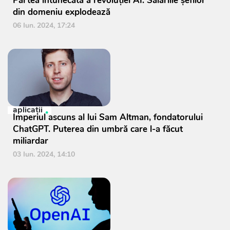
Partea întunecată a revoluţiei AI: Salariile şefilor
din domeniu explodează
06 Iun. 2024, 17:24
aplicații
Imperiul ascuns al lui Sam Altman, fondatorului
ChatGPT. Puterea din umbră care l-a făcut
miliardar
03 Iun. 2024, 14:10