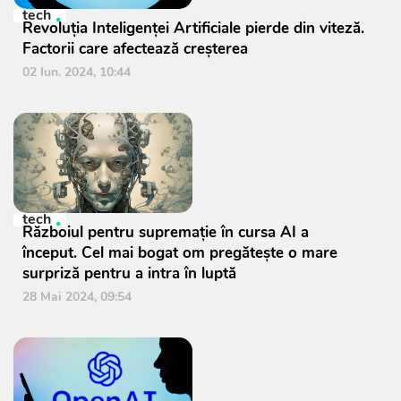
tech
Revoluția Inteligenței Artificiale pierde din viteză.
Factorii care afectează creșterea
02 Iun. 2024, 10:44
tech
Războiul pentru supremaţie în cursa AI a
început. Cel mai bogat om pregăteşte o mare
surpriză pentru a intra în luptă
28 Mai 2024, 09:54