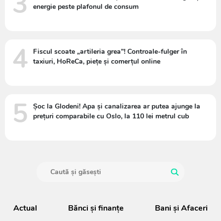
3
energie peste plafonul de consum
4
Fiscul scoate „artileria grea”! Controale-fulger în
taxiuri, HoReCa, piețe și comerțul online
5
Șoc la Glodeni! Apa și canalizarea ar putea ajunge la
prețuri comparabile cu Oslo, la 110 lei metrul cub
Actual
Bănci şi finanţe
Bani și Afaceri