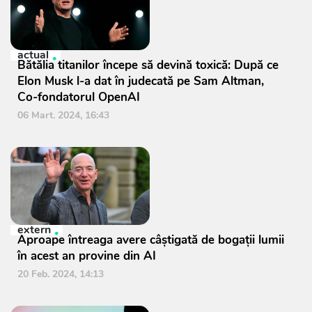
actual
Bătălia titanilor începe să devină toxică: După ce
Elon Musk l-a dat în judecată pe Sam Altman,
Co-fondatorul OpenAI
06 Mart. 2024, 16:43
extern
Aproape întreaga avere câștigată de bogații lumii
în acest an provine din AI
20 Feb. 2024, 14:13