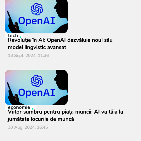
tech
Revoluție în AI: OpenAI dezvăluie noul său
model lingvistic avansat
13 Sept. 2024, 11:36
economie
Viitor sumbru pentru piața muncii: AI va tăia la
jumătate locurile de muncă
30 Aug. 2024, 16:45