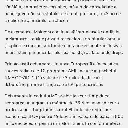
îmbunătățească gestiunea finanțelor publice în sectorul
sănătății, combaterea corupției, măsuri de consolidare a
bunei guvernări și a statului de drept, precum și măsuri de
ameliorare a mediului de afaceri.
De asemenea, Moldova continuă să întrunească condițiile
preliminare stabilite privind respectarea drepturilor omului
și aplicarea mecanismelor democratice eficiente, inclusiv a
unui sistem parlamentar pluripartidist și a statului de drept.
Prin această debursare, Uniunea Europeană a încheiat cu
succes 5 din cele 10 programe AMF incluse în pachetul
AMF COVID-19 în valoare de 3 miliarde de euro,
debursând primele tranșe către toți partenerii săi.
Debursarea în cadrul AMF are loc la scurt timp după
acordarea unui grant în mărime de 36,4 milioane de euro
pentru suport bugetar în cadrul Planului de redresare
economică al UE pentru Moldova, în valoare de până la 600
milioane de euro pentru următorii 3 ani. În conformitate cu