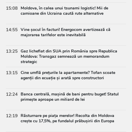
15:08
Moldova, în calea unui tsunami logistic! Mii de
camioane din Ucraina caută rute alternative
14:55
Vine șocul în facturi! Energocom avertizează că
majorarea tarifelor este inevitabilă
13:25
Gaz lichefiat din SUA prin România spre Republica
Moldova: Transgaz semnează un memorandum
strategic
13:15
Cine umflă prețurile la apartamente? Tofan scoate
agenții din ecuație și arată spre constructori
12:24
Banca centrală, mașină de bani pentru buget! Statul
primește aproape un miliard de lei
12:19
Răsturnare pe piața merelor! Recolta din Moldova
crește cu 17,5%, pe fundalul prăbușirii din Europa