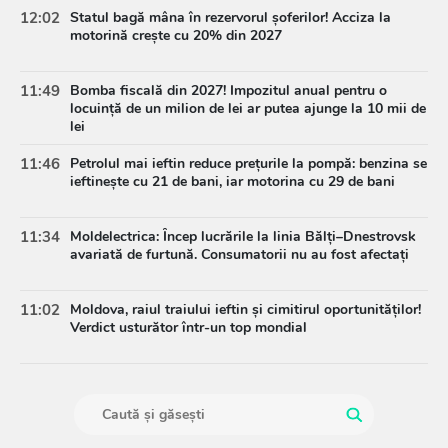
12:02
Statul bagă mâna în rezervorul șoferilor! Acciza la
motorină crește cu 20% din 2027
11:49
Bomba fiscală din 2027! Impozitul anual pentru o
locuință de un milion de lei ar putea ajunge la 10 mii de
lei
11:46
Petrolul mai ieftin reduce prețurile la pompă: benzina se
ieftinește cu 21 de bani, iar motorina cu 29 de bani
11:34
Moldelectrica: Încep lucrările la linia Bălți–Dnestrovsk
avariată de furtună. Consumatorii nu au fost afectați
11:02
Moldova, raiul traiului ieftin și cimitirul oportunităților!
Verdict usturător într-un top mondial