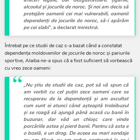
afaceri legale, dar dezgustătoare: țigările,
alcoolul și jocurile de noroc. Și noi am decis să
protejăm oamenii cei mai vulnerabili, oamenii
dependenți de jocurile de noroc, să-i apărăm
pe cei slabi
”, a declarat ministrul.
Întrebat pe ce studii de caz s-a bazat când a constatat
dependența moldovenilor de jocurile de noroc și pariurile
sportive, Alaiba ne-a spus că a fost suficient să vorbească
cu vreo zece oameni:
„
Nu știu de studii de caz, pot să vă spun că
am vorbit cu cel puțin zece oameni care se
recuperau de la dependență și am ascultat
cum sunt ei atunci când așteaptă troleibuzul
și se roagă să ajungă până acasă cu banii în
buzunar, dar văd un chioșc care vinde
porcăriile astea și pierd banii. Pentru că asta e
o boală, e un drog. De aceea eu mari sondaje