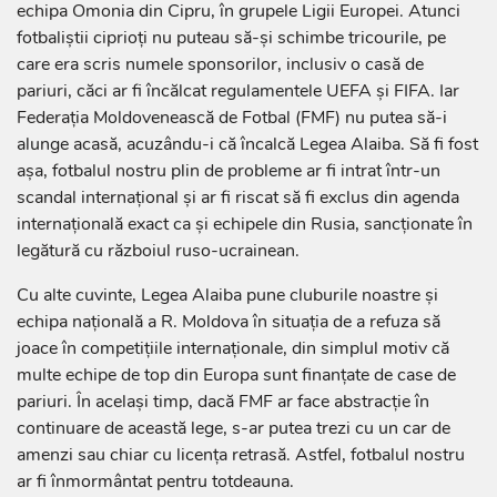
echipa Omonia din Cipru, în grupele Ligii Europei. Atunci
fotbaliștii ciprioți nu puteau să-și schimbe tricourile, pe
care era scris numele sponsorilor, inclusiv o casă de
pariuri, căci ar fi încălcat regulamentele UEFA și FIFA. Iar
Federația Moldovenească de Fotbal (FMF) nu putea să-i
alunge acasă, acuzându-i că încalcă Legea Alaiba. Să fi fost
așa, fotbalul nostru plin de probleme ar fi intrat într-un
scandal internațional și ar fi riscat să fi exclus din agenda
internațională exact ca și echipele din Rusia, sancționate în
legătură cu războiul ruso-ucrainean.
Cu alte cuvinte, Legea Alaiba pune cluburile noastre și
echipa națională a R. Moldova în situația de a refuza să
joace în competițiile internaționale, din simplul motiv că
multe echipe de top din Europa sunt finanțate de case de
pariuri. În același timp, dacă FMF ar face abstracție în
continuare de această lege, s-ar putea trezi cu un car de
amenzi sau chiar cu licența retrasă. Astfel, fotbalul nostru
ar fi înmormântat pentru totdeauna.