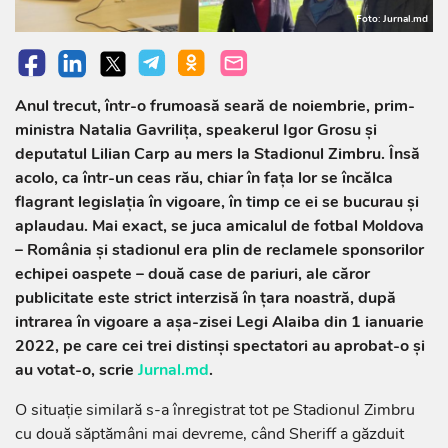
Foto: Jurnal.md
Anul trecut, într-o frumoasă seară de noiembrie, prim-
ministra Natalia Gavrilița, speakerul Igor Grosu și
deputatul Lilian Carp au mers la Stadionul Zimbru. Însă
acolo, ca într-un ceas rău, chiar în fața lor se încălca
flagrant legislația în vigoare, în timp ce ei se bucurau și
aplaudau. Mai exact, se juca amicalul de fotbal Moldova
– România și stadionul era plin de reclamele sponsorilor
echipei oaspete – două case de pariuri, ale căror
publicitate este strict interzisă în țara noastră, după
intrarea în vigoare a așa-zisei Legi Alaiba din 1 ianuarie
2022, pe care cei trei distinși spectatori au aprobat-o și
au votat-o, scrie
Jurnal.md
.
O situație similară s-a înregistrat tot pe Stadionul Zimbru
cu două săptămâni mai devreme, când Sheriff a găzduit