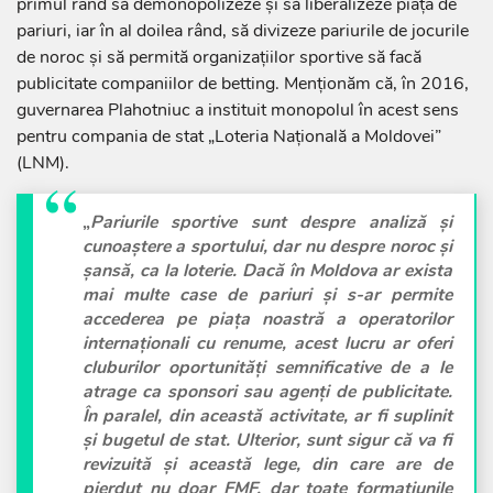
primul rând să demonopolizeze și să liberalizeze piața de
pariuri, iar în al doilea rând, să divizeze pariurile de jocurile
de noroc și să permită organizațiilor sportive să facă
publicitate companiilor de betting. Menționăm că, în 2016,
guvernarea Plahotniuc a instituit monopolul în acest sens
pentru compania de stat „Loteria Națională a Moldovei”
(LNM).
„
Pariurile sportive sunt despre analiză și
cunoaștere a sportului, dar nu despre noroc și
șansă, ca la loterie. Dacă în Moldova ar exista
mai multe case de pariuri și s-ar permite
accederea pe piața noastră a operatorilor
internaționali cu renume, acest lucru ar oferi
cluburilor oportunități semnificative de a le
atrage ca sponsori sau agenți de publicitate.
În paralel, din această activitate, ar fi suplinit
și bugetul de stat. Ulterior, sunt sigur că va fi
revizuită și această lege, din care are de
pierdut nu doar FMF, dar toate formațiunile