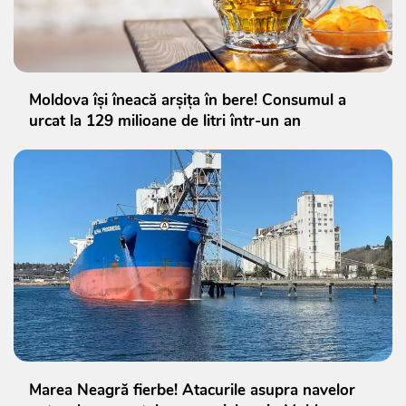
Moldova își îneacă arșița în bere! Consumul a
urcat la 129 milioane de litri într-un an
Marea Neagră fierbe! Atacurile asupra navelor