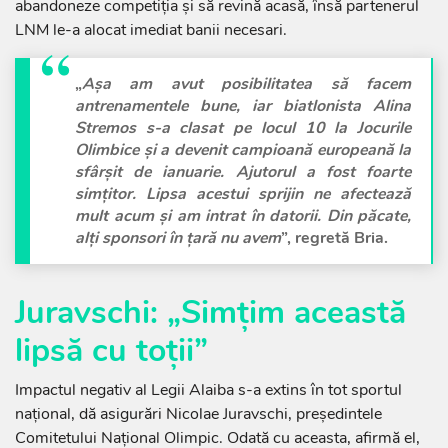
abandoneze competiția și să revină acasă, însă partenerul
LNM le-a alocat imediat banii necesari.
„
Așa am avut posibilitatea să facem
antrenamentele bune, iar biatlonista Alina
Stremos s-a clasat pe locul 10 la Jocurile
Olimbice și a devenit campioană europeană la
sfârșit de ianuarie. Ajutorul a fost foarte
simțitor. Lipsa acestui sprijin ne afectează
mult acum și am intrat în datorii. Din păcate,
alți sponsori în țară nu avem
”, regretă Bria.
Juravschi: „Simțim această
lipsă cu toții”
Impactul negativ al Legii Alaiba s-a extins în tot sportul
național, dă asigurări Nicolae Juravschi, președintele
Comitetului Național Olimpic. Odată cu aceasta, afirmă el,