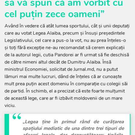
să vă spun că am vorbit cu
cel puțin zece oameni”
Având în vedere că atât lumea sportului, cât și unii deputați
care au votat Legea Alaiba, precum și însuși președintele
Legislativului, cel care a pus-o la vot, nu au prea înțeles-o
și toți fără excepție ne-au recomandat să cerem explicații
de la autorul legii, cutia Pandorei ar fi urmat să fie deschisă
de către nimeni altul decât de Dumitru Alaiba. Însă
ministrul Economiei, solicitat de Jurnal.md, nu a putut
lămuri mai multe lucruri, dând de înțeles că ar cunoaște
mult prea puțin acest domeniu în comparație cu colegii săi
de partid. În schimb, el a precizat că este foarte mulțumit
de această lege, care ar fi izbăvit moldovenii de un mare
viciu.
„
Legea ține în primul rând de curățarea
spațiului mediatic de una dintre trei tipuri de