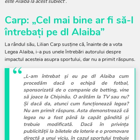
este Alaiba la acest subiect
”.
Carp: „Cel mai bine ar fi să-l
întrebați pe dl Alaiba”
La rândul său, Lilian Carp susține că, înainte de a vota
Legea Alaiba, i-a pus unele întrebări autorului despre
impactul acesteia asupra sportului, dar nu a primit răspuns.
„
L-am întrebat și eu pe dl Alaiba cum
procedăm dacă o echipă de fotbal,
sponsorizată de o companie de betting, vine
să joace la Chișinău. O arătăm la TV sau nu?
Și dacă da, atunci cum funcționează legea?
Nu am primit răspuns. Asta demonstrează că
legea nu a fost până la capăt gândită și
trebuie modificată. Dacă în privința
publicității la biletele de loterie e o promovare
directă a unui viciu, în cazul sportului trebuie