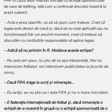
FMF în cazul altor meciuri oficiale cu echipe sponsorizate
de case de betting. Iată cum a continuat discuția noastră la
acest subiect:
– Asta e prea specific, ca să vă spun cum trebuie. Cred că
legea este destul de clară și, dacă ea nu este aplicată sau nu
funcționează într-un anumit moment, cred că trebuie să
discutăm cu instituțiile responsabile să aplice legea.
– Adică să nu primim în R. Moldova aceste echipe?
– Nu asta am spus, nu știu de ce așa interpretați. Noi nu
interzicem fotbalul, noi interzicem publicitatea la jocurile de
noroc.
– Dacă FIFA trage la sorți și nimerește…
– Eu iarăși, eu nu știu ce-i asta FIFA și nu-s mare microbist.
– E federația internațională de fotbal și, dacă nimerește o
echipă de-a noastră în grupă cu o echipă sponsorizată de o