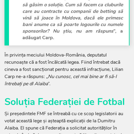
să găsim o soluție. Cum să facem ca cluburile
care au contracte cu companii de betting să
vină să joace în Moldova, dacă ele primesc
bani anume ca să poarte logourile cu numele
sponsorilor? Nu știu, nu am răspuns
”, a
adăugat Carp.
În privința meciului Moldova-România, deputatul
recunoaște că a fost încălcată legea. Fiind întrebat dacă
cineva a fost sancționat pentru această infracțiune, Lilian
Carp ne-a răspuns: „
Nu cunosc, cel mai bine ar fi să-l
întrebați pe dl Alaiba
”.
Soluția Federației de Fotbal
Și președintele FMF se întreabă cu ce scop legislatorii au
votat această lege și așteaptă explicații de la Dumitru
Alaiba. El spune că Federația a solicitat autorităților în