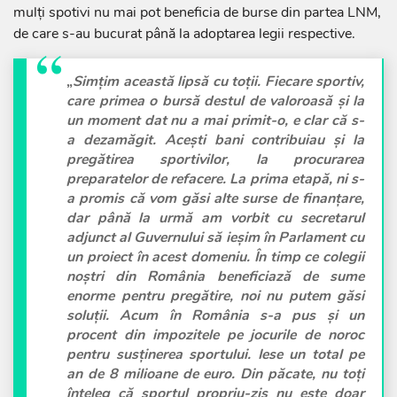
mulți spotivi nu mai pot beneficia de burse din partea LNM,
de care s-au bucurat până la adoptarea legii respective.
„
Simțim această lipsă cu toții. Fiecare sportiv,
care primea o bursă destul de valoroasă și la
un moment dat nu a mai primit-o, e clar că s-
a dezamăgit. Acești bani contribuiau și la
pregătirea sportivilor, la procurarea
preparatelor de refacere. La prima etapă, ni s-
a promis că vom găsi alte surse de finanțare,
dar până la urmă am vorbit cu secretarul
adjunct al Guvernului să ieșim în Parlament cu
un proiect în acest domeniu. În timp ce colegii
noștri din România beneficiază de sume
enorme pentru pregătire, noi nu putem găsi
soluții. Acum în România s-a pus și un
procent din impozitele pe jocurile de noroc
pentru susținerea sportului. Iese un total pe
an de 8 milioane de euro. Din păcate, nu toți
înțeleg că sportul propriu-zis nu este doar