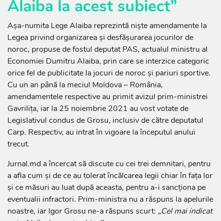
Alaiba la acest subiect”
Așa-numita Lege Alaiba reprezintă niște amendamente la
Legea privind organizarea și desfășurarea jocurilor de
noroc, propuse de fostul deputat PAS, actualul ministru al
Economiei Dumitru Alaiba, prin care se interzice categoric
orice fel de publicitate la jocuri de noroc și pariuri sportive.
Cu un an până la meciul Moldova – România,
amendamentele respective au primit avizul prim-ministrei
Gavrilița, iar la 25 noiembrie 2021 au vost votate de
Legislativul condus de Grosu, inclusiv de către deputatul
Carp. Respectiv, au intrat în vigoare la începutul anului
trecut.
Jurnal.md a încercat să discute cu cei trei demnitari, pentru
a afla cum și de ce au tolerat încălcarea legii chiar în fața lor
și ce măsuri au luat după aceasta, pentru a-i sancționa pe
eventualii infractori. Prim-ministra nu a răspuns la apelurile
noastre, iar Igor Grosu ne-a răspuns scurt: „
Cel mai indicat