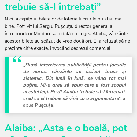
trebuie să-l întrebați”
Nici la capitolul biletelor de loterie lucrurile nu stau mai
bine. Potrivit lui Sergiu Pușcuța, director general al
întreprinderii Moldpresa, odată cu Legea Alaiba, vânzările
acestor bilete au scăzut de vreo două ori. El a refuzat să ne
prezinte cifre exacte, invocând secretul comercial.
„
După interzicerea publicității pentru jocurile
de noroc, vânzările au scăzut brusc și
sistemic. Din lună în lună, se vând tot mai
puține. Mi-e greu să spun care a fost scopul
acestei legi. Pe dl Alaiba trebuie să-l întrebați,
cred că el trebuie să vină cu o argumentare
”, a
spus Pușcuța.
Alaiba: „Asta e o boală, pot