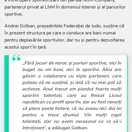
a întreruperii sponsorizării din partea NGM Company,
partenerul privat al LNM în domeniul loteriei și al pariurilor
sportive.
Andrei Golban, președintele Federației de Judo, susține că
în prezent structura pe care o conduce are bani numai
pentru deplasările sportivilor, dar nu și pentru dezvoltarea
acestui sport în țară.
„
Fără jocuri de noroc și pariuri sportive, nici în
buget nu vin bani, nici la sportivi. Abia am
găsim o colaborare cu niște parteneri, care
puteau să ne susțină, și iată că nu mai pot să
activeze. Anul trecut am pierdut foarte mulți
sportivi talentați, care au finisat Liceul
republican cu profil sportiv, dar au fost nevoiți
să plece peste hotare, că nu aveau nici doi lei
pentru a trece drumul. Vin mulți copii
talentați, dar nu avem necesarul cu ce să-i
întreținem
”, a adăugat Golban.