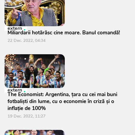
extern
Miliardarii hotărăsc cine moare. Banul comandă!
22 Dec. 2022, 04:34
extern
The Economist: Argentina, ţara cu cei mai buni
fotbalişti din lume, cu o economie în criză și o
inflație de 100%
19 Dec. 2022, 11:27