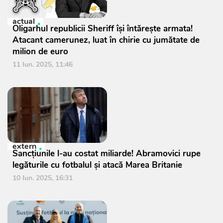
actual
Oligarhul republicii Sheriff își întărește armata!
Atacant camerunez, luat în chirie cu jumătate de
milion de euro
11 Iun. 2025, 11:46
extern
Sancțiunile l-au costat miliarde! Abramovici rupe
legăturile cu fotbalul și atacă Marea Britanie
10 Iun. 2025, 16:31