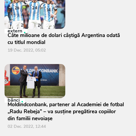
extern
Câte milioane de dolari câștigă Argentina odată
cu titlul mondial
19 Dec. 2022, 05:02
bănci
Moldindconbank, partener al Academiei de fotbal
„Radu Rebeja” – va susține pregătirea copiilor
din familii nevoiașe
02 Dec. 2022, 12:44