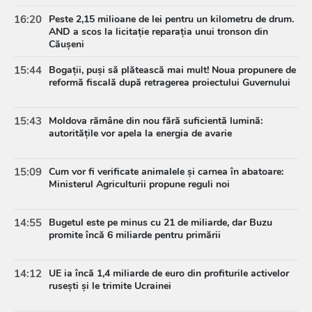
16:20
Peste 2,15 milioane de lei pentru un kilometru de drum.
AND a scos la licitație reparația unui tronson din
Căușeni
15:44
Bogații, puși să plătească mai mult! Noua propunere de
reformă fiscală după retragerea proiectului Guvernului
15:43
Moldova rămâne din nou fără suficientă lumină:
autoritățile vor apela la energia de avarie
15:09
Cum vor fi verificate animalele și carnea în abatoare:
Ministerul Agriculturii propune reguli noi
14:55
Bugetul este pe minus cu 21 de miliarde, dar Buzu
promite încă 6 miliarde pentru primării
14:12
UE ia încă 1,4 miliarde de euro din profiturile activelor
rusești și le trimite Ucrainei