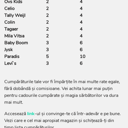
Ovs Kids
2
4
Celio
2
4
Tally Weijl
2
4
Colin
2
4
Tagaer
2
4
Mila Vitsa
2
4
Baby Boom
3
6
Jysk
3
6
Paradis
5
10
Levi`s
3
6
Cumpărăturile tale vor fi împărțite în mai multe rate egale,
fără dobândă și comisioane. Vei achita lunar mai puțin
pentru cadourile cumpărate și magia sărbătorilor va dura
mai mult.
Accesează
link
-ul și convinge-te că într-adevăr e pe bune.
Vezi care e cel mai apropiat magazin și schițează-ți din
timp lista cumpărăturilor.