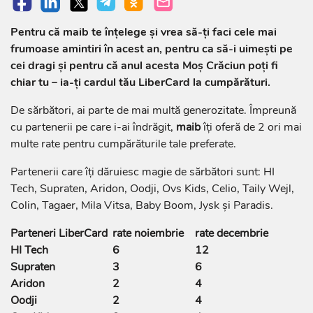
Pentru că maib te înțelege și vrea să-ți faci cele mai
frumoase amintiri în acest an, pentru ca să-i uimești pe
cei dragi și pentru că anul acesta Moș Crăciun poți fi
chiar tu – ia-ți cardul tău LiberCard la cumpărături.
De sărbători, ai parte de mai multă generozitate. Împreună
cu partenerii pe care i-ai îndrăgit,
maib
îți oferă de 2 ori mai
multe rate pentru cumpărăturile tale preferate.
Partenerii care îți dăruiesc magie de sărbători sunt: HI
Tech, Supraten, Aridon, Oodji, Ovs Kids, Celio, Taily Wejl,
Colin, Tagaer, Mila Vitsa, Baby Boom, Jysk și Paradis.
Parteneri LiberCard
rate noiembrie
rate decembrie
HI Tech
6
12
Supraten
3
6
Aridon
2
4
Oodji
2
4