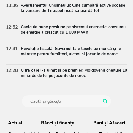
13:36
Avertismentul Chișinăului: Cine cumpără active scoase
la vânzare de Tiraspol riscă să piardă tot
12:52
Canicula pune presiune pe sistemul energetic: consumul
de energie a crescut cu 1 000 MWh
12:41
Revoluție fiscală! Guvernul taie taxele pe muncă și le
mărește pentru fumători, alcool și jocurile de noroc
12:28
Cifra care l-a uimit și pe premier! Moldovenii cheltuie 10
miliarde de lei pe jocurile de noroc
Actual
Bănci şi finanţe
Bani și Afaceri