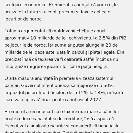
sectoare economice. Premierul a anunțat că vor crește
accizele la tutun și alcool, precum și taxele aplicate
jocurilor de noroc.
Tofan a argumentat că moldovenii cheltuie anual
aproximativ 10 miliarde de lei, echivalentul a 2,5% din PIB,
pe jocurile de noroc, iar suma ar putea ajunge la 20 de
miliarde de lei dacă este luată în calcul și piața ilegală. El a
precizat însă că taxarea va fi calibrată astfel încât să nu
încurajeze migrarea jucătorilor către piața neagră.
O altă măsură anunțată în premieră vizează sistemul
bancar. Guvernul intenționează să majoreze cu 50%
impozitul pe profitul băncilor, de la 12% la 18%, măsură
care va fi aplicată doar pentru anul fiscal 2027.
Premierul a recunoscut că o taxare mai mare a băncilor
poate reduce capacitatea de creditare, însă a spus că
Executivul a analizat riscurile și consideră că beneficiile
depășesc efectele negative. Potrivit estimărilor prezentate