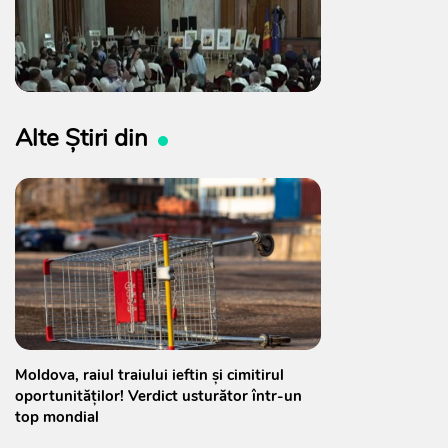
Alte Știri din
Moldova, raiul traiului ieftin și cimitirul
oportunităților! Verdict usturător într-un
top mondial