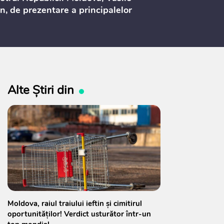
n, de prezentare a principalelor
ederi ale politicii fiscale pentru
 2027, care urmează să fie supusă
ultărilor publice
Alte Știri din
Moldova, raiul traiului ieftin și cimitirul
oportunităților! Verdict usturător într-un