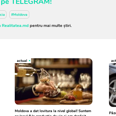
pe
TELEGRAM
!
cia
#Moldova
 Realitatea.md
pentru mai multe știri.
actual
ac
Moldova a dat lovitura la nivel global! Suntem
Păze