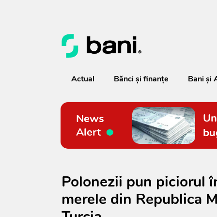
Actual
Bănci şi finanţe
Bani și 
Un
News
Alert
bu
Polonezii pun piciorul î
merele din Republica M
Turcia