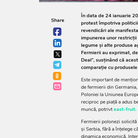
În data de 24 ianuarie 20
Share
protest împotriva politici
revendicări ale manifestan
impunerea unor restricții
legume și alte produse ag
Fermierii au exprimat, d
Deal”, susținând că acest
comparație cu produsele
Este important de menționa
de fermierii din Germania,
Poloniei la Uniunea Europe
reciproc pe piață a adus be
muncă, potrivt
east-fruit.
Fermierii polonezi solicită
și Serbia, fără a înțelege 
dinamica economică. Inter