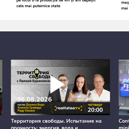
pe locul 8 la producția de vin și am depășit
mași
cele mai puternice state
mai 
Территория свободы. Испытание на
Conf
прочность: энергия, вода и
mini