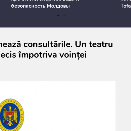
безопасность Молдовы
Tofa
prev
anul
cons
ează consultările. Un teatru
ecis împotriva voinței