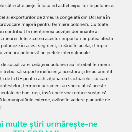
le către alte piețe, înlocuind astfel exporturile poloneze.
el al exporturilor de zmeură congelată din Ucraina în
 provocare majoră pentru fermierii polonezi. Cu toate
au contribuit la menținerea poziției dominante a
 zmeurei. Interzicerea acestor importuri ar putea afecta
 poloneze în acest segment, creând în același timp o
u zmeura poloneză pe piețele internaționale.
 de socializare, cetățenii polonezi au întrebat fermierii
r trebui să suporte ineficiența acestora și le-au amintit
ii de la UE pentru achiziționarea tractoarelor cu care
protestelor, fermierii ucraineni au speculat că aceste
luențate de bani ruși, însă unele voci critice susțin că
ă la manipulările externe, având în vedere planurile de
e.
i multe știri urmărește-ne