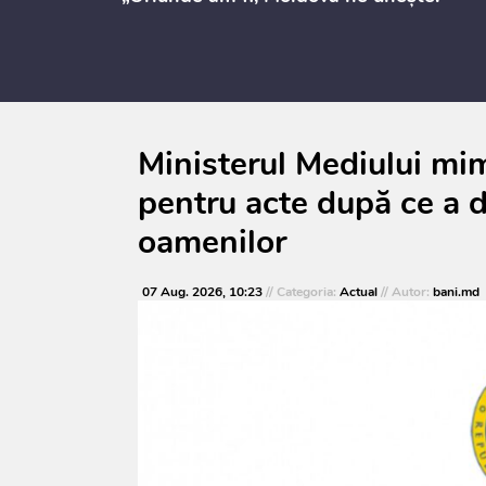
Ministerul Mediului mim
pentru acte după ce a d
oamenilor
07 Aug. 2026, 10:23
// Categoria:
Actual
// Autor:
bani.md