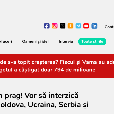
Cont
Afaceri
Oameni şi idei
Interviu
Toate știrile
de s-a topit creșterea? Fiscul și Vama au adu
getul a câștigat doar 794 de milioane
n prag! Vor să interzică
oldova, Ucraina, Serbia și