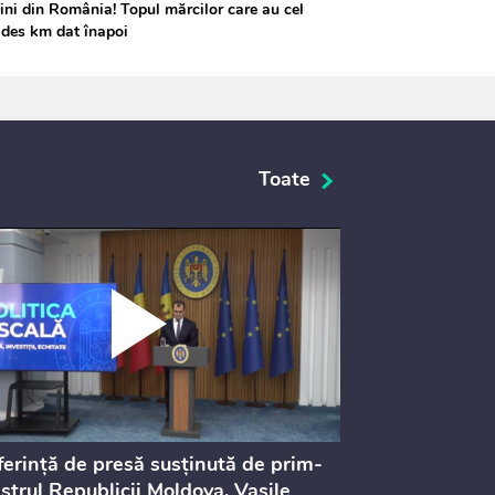
ni din România! Topul mărcilor care au cel
des km dat înapoi
Toate
erință de presă susținută de prim-
Ședința Consi
strul Republicii Moldova, Vasile
Procurorilor