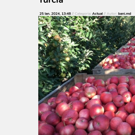
25 Ian. 2024, 13:48
// Categoria:
Actual
// Autor:
bani.md