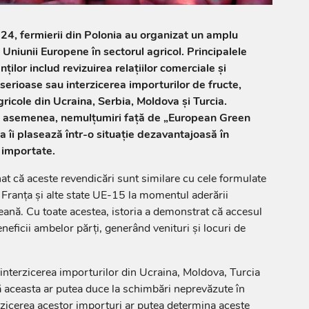
24, fermierii din Polonia au organizat un amplu
i Uniunii Europene în sectorul agricol. Principalele
ților includ revizuirea relațiilor comerciale și
 serioase sau interzicerea importurilor de fructe,
ricole din Ucraina, Serbia, Moldova și Turcia.
e asemenea, nemulțumiri față de „European Green
a îi plasează într-o situație dezavantajoasă în
 importate.
t că aceste revendicări sunt similare cu cele formulate
 Franța și alte state UE-15 la momentul aderării
ană. Cu toate acestea, istoria a demonstrat că accesul
neficii ambelor părți, generând venituri și locuri de
 interzicerea importurilor din Ucraina, Moldova, Turcia
că aceasta ar putea duce la schimbări neprevăzute în
zicerea acestor importuri ar putea determina aceste