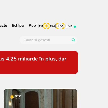
acte
Echipa
Pub
|
|
|
Live
s 4,25 miliarde în plus, dar