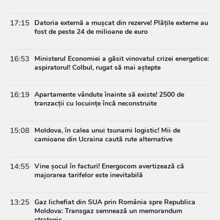
17:15
Datoria externă a mușcat din rezerve! Plățile externe au
fost de peste 24 de milioane de euro
16:53
Ministerul Economiei a găsit vinovatul crizei energetice:
aspiratorul! Colbul, rugat să mai aștepte
16:19
Apartamente vândute înainte să existe! 2500 de
tranzacții cu locuințe încă neconstruite
15:08
Moldova, în calea unui tsunami logistic! Mii de
camioane din Ucraina caută rute alternative
14:55
Vine șocul în facturi! Energocom avertizează că
majorarea tarifelor este inevitabilă
13:25
Gaz lichefiat din SUA prin România spre Republica
Moldova: Transgaz semnează un memorandum
strategic