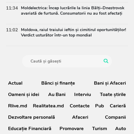
11:34
Moldelectrica: Încep lucrările la linia Bălți–Dnestrovsk
avariată de furtună. Consumatorii nu au fost afectați
11:02
Moldova, raiul traiului ieftin și cimitirul oportunităților!
Verdict usturător într-un top mondial
Actual
Bănci şi finanţe
Bani și Afaceri
Oameni şi idei
Au Bani
Interviu
Toate știrile
Rlive.md
Realitatea.md
Contacte
Pub
Carieră
Dezvoltare personală
Afaceri
Companii
Educație Financiară
Promovare
Turism
Auto