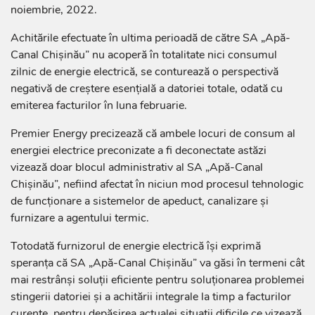
noiembrie, 2022.
Achitările efectuate în ultima perioadă de către SA „Apă-
Canal Chișinău” nu acoperă în totalitate nici consumul
zilnic de energie electrică, se conturează o perspectivă
negativă de creștere esențială a datoriei totale, odată cu
emiterea facturilor în luna februarie.
Premier Energy precizează că ambele locuri de consum al
energiei electrice preconizate a fi deconectate astăzi
vizează doar blocul administrativ al SA „Apă-Canal
Chișinău”, nefiind afectat în niciun mod procesul tehnologic
de funcționare a sistemelor de apeduct, canalizare și
furnizare a agentului termic.
Totodată furnizorul de energie electrică își exprimă
speranța că SA „Apă-Canal Chișinău” va găsi în termeni cât
mai restrânși soluții eficiente pentru soluționarea problemei
stingerii datoriei și a achitării integrale la timp a facturilor
curente, pentru depășirea actualei situații dificile ce vizează