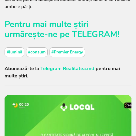
ambele părți.
Pentru mai multe știri
urmărește-ne pe
TELEGRAM
!
#lumină
#consum
#Premier Energy
Abonează-te la
Telegram Realitatea.md
pentru mai
multe știri.