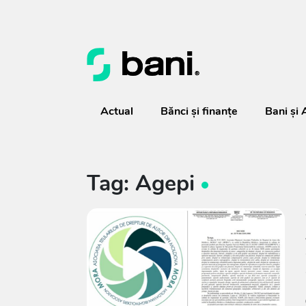
Actual
Bănci şi finanţe
Bani și 
Tag: Agepi