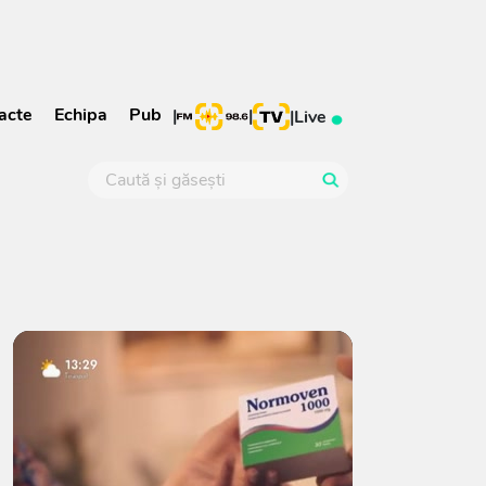
acte
Echipa
Pub
|
|
|
Live