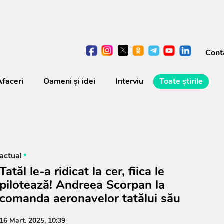
Cont
Afaceri
Oameni şi idei
Interviu
Toate știrile
actual
Tatăl le-a ridicat la cer, fiica le
pilotează! Andreea Scorpan la
comanda aeronavelor tatălui său
16 Mart. 2025, 10:39