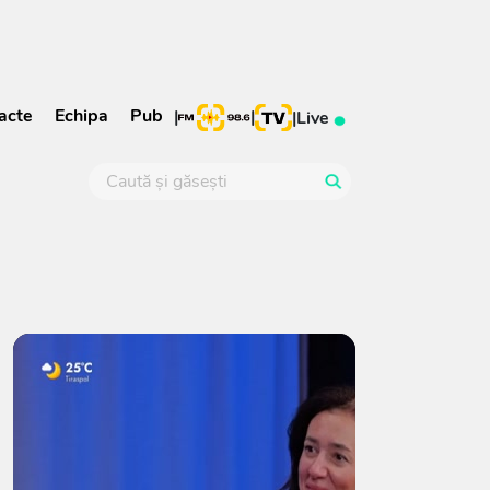
acte
Echipa
Pub
|
|
|
Live