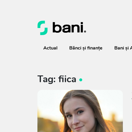
Actual
Bănci şi finanţe
Bani și 
Tag: fiica