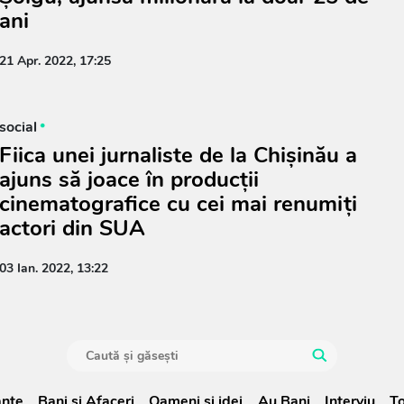
ani
21 Apr. 2022, 17:25
social
Fiica unei jurnaliste de la Chișinău a
ajuns să joace în producții
cinematografice cu cei mai renumiți
actori din SUA
03 Ian. 2022, 13:22
anţe
Bani și Afaceri
Oameni şi idei
Au Bani
Interviu
To