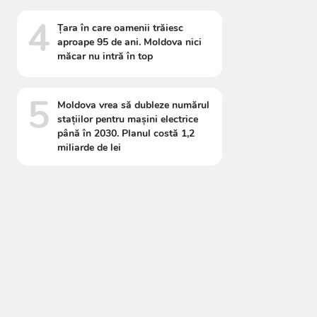
4
Țara în care oamenii trăiesc
aproape 95 de ani. Moldova nici
măcar nu intră în top
5
Moldova vrea să dubleze numărul
stațiilor pentru mașini electrice
până în 2030. Planul costă 1,2
miliarde de lei