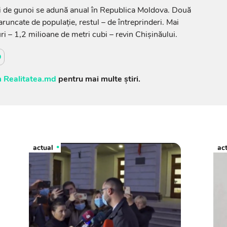
bi de gunoi se adună anual în Republica Moldova. Două
runcate de populație, restul – de întreprinderi. Mai
i – 1,2 milioane de metri cubi – revin Chișinăului.
D
 Realitatea.md
pentru mai multe știri.
actual
ac