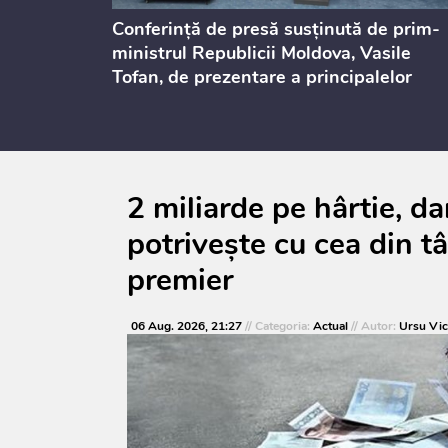
dicată
Conferință de presă susținută de prim-
culație
ministrul Republicii Moldova, Vasile
Tofan, de prezentare a principalelor
prevederi ale politicii fiscale pentru
anul 2027, care urmează să fie supusă
consultărilor publice
2 miliarde pe hârtie, d
potrivește cu cea din t
premier
06 Aug. 2026, 21:27
// Categoria:
Actual
// Autor:
Ursu Vic