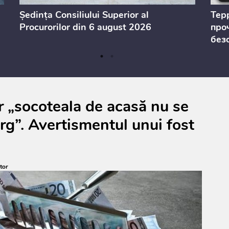
Ședința Consiliului Superior al
Тер
Procurorilor din 6 august 2026
проч
без
ar „socoteala de acasă nu se
ârg”. Avertismentul unui fost
tor