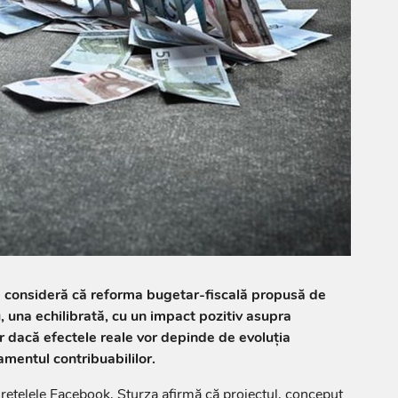
a consideră că reforma bugetar-fiscală propusă de
 una echilibrată, cu un impact pozitiv asupra
ar dacă efectele reale vor depinde de evoluția
mentul contribuabililor.
e rețelele Facebook, Sturza afirmă că proiectul, conceput