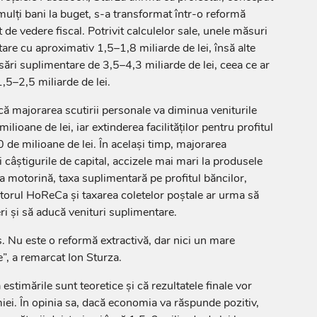
mulți bani la buget, s-a transformat într-o reformă
de vedere fiscal. Potrivit calculelor sale, unele măsuri
are cu aproximativ 1,5–1,8 miliarde de lei, însă alte
sări suplimentare de 3,5–4,3 miliarde de lei, ceea ce ar
,5–2,5 miliarde de lei.
ă majorarea scutirii personale va diminua veniturile
lioane de lei, iar extinderea facilităților pentru profitul
 de milioane de lei. În același timp, majorarea
 câștigurile de capital, accizele mai mari la produsele
 la motorină, taxa suplimentară pe profitul băncilor,
orul HoReCa și taxarea coletelor poștale ar urma să
i și să aducă venituri suplimentare.
s. Nu este o reformă extractivă, dar nici un mare
”, a remarcat Ion Sturza.
estimările sunt teoretice și că rezultatele finale vor
ei. În opinia sa, dacă economia va răspunde pozitiv,