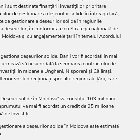
i sunt destinate finanțării investițiilor prioritare
iilor de gestionare a deșeurilor solide în întreaga țară,
e de gestionare a deșeurilor solide în regiunile
a deșeurilor, în conformitate cu Strategia națională de
n Moldova și cu angajamentele țării în temeiul Acordului
gestiona deșeurilor solide. Banii vor fi acordați în mai
 urmează să fie acordată la semnarea contractului de
vestiții în raioanele Ungheni, Nisporeni și Călărași.
terior vor fi direcționați spre alte regiuni ale țării, care
i „Deșeuri solide în Moldova” va constitui 103 milioane
mprumutul va mai fi acordat un credit de 25 milioane
 de Investiții.
 gestionare a deșeurilor solide în Moldova este estimată
.