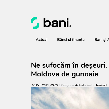
Actual
Bănci şi finanţe
Bani și 
Ne sufocăm în deșeuri.
Moldova de gunoaie
06 Oct. 2021, 09:05
// Categoria:
Actual
// Autor:
bani.md