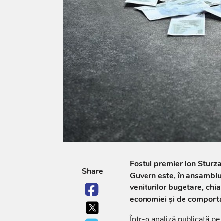
Fostul premier Ion Sturz
Share
Guvern este, în ansamblu,
veniturilor bugetare, chi
economiei și de comporta
Într-o analiză publicată p