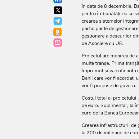
în data de 8 decembrie. Bani
pentru îmbunătățirea servic
crearea sistemelor integrat
participante de gestionare 
gestionare a deșeurilor di
de Asociere cu UE.
Proiectul are menirea de a 
multe tranșe. Prima tranșă
împrumut și va cofinanța in
Banii care vor fi acordați ul
vor fi propuse de guvern.
Costul total al proiectulu
de euro. Suplimentar, la î
euro de la Banca Europeană
Crearea infrastructurii de
la 200 de milioane de euro