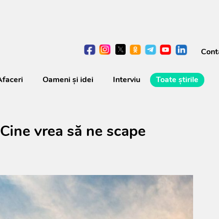
Cont
Afaceri
Oameni şi idei
Interviu
Toate știrile
 Cine vrea să ne scape