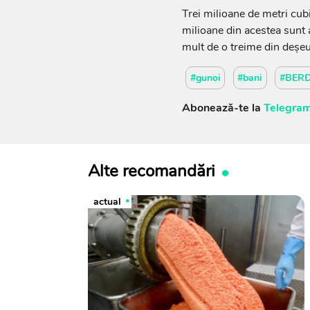
Trei milioane de metri cu
milioane din acestea sunt a
mult de o treime din deșeur
#gunoi
#bani
#BER
Abonează-te la
Telegram
Alte recomandări
actual