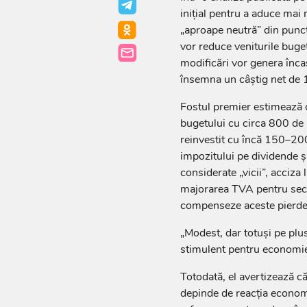
inițial pentru a aduce mai 
„aproape neutră” din punct 
vor reduce veniturile buget
modificări vor genera înca
însemna un câștig net de 1
Fostul premier estimează c
bugetului cu circa 800 de mi
reinvestit cu încă 150–200
impozitului pe dividende și
considerate „vicii”, acciza
majorarea TVA pentru sect
compenseze aceste pierder
„Modest, dar totuși pe plu
stimulent pentru economie
Totodată, el avertizează că 
depinde de reacția economi