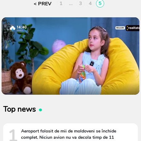
1
…
3
4
5
Top news
1
Aeroport folosit de mii de moldoveni se închide
complet. Niciun avion nu va decola timp de 11