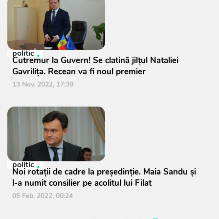
politic
Cutremur la Guvern! Se clatină jilțul Nataliei
Gavrilița. Recean va fi noul premier
13 Nov. 2022, 17:39
politic
Noi rotații de cadre la președinție. Maia Sandu și
l-a numit consilier pe acolitul lui Filat
05 Feb. 2022, 00:24