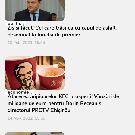
politic
Zis și făcut! Cel care trăsnea cu capul de asfalt,
desemnat la funcția de premier
10 Feb. 2023, 15:45
economie
Afacerea aripioarelor KFC prosperă! Vânzări de
milioane de euro pentru Dorin Recean și
directorul PROTV Chișinău
14 Nov. 2022, 15:58