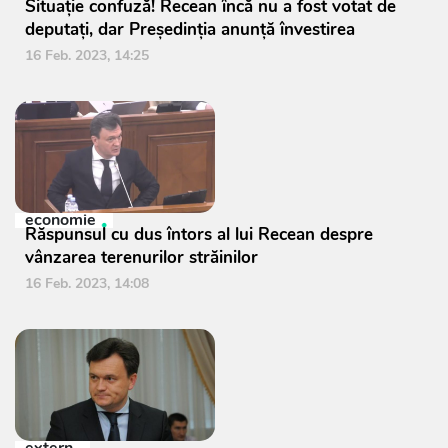
Situație confuză! Recean încă nu a fost votat de
deputați, dar Președinția anunță învestirea
16 Feb. 2023, 14:25
economie
Răspunsul cu dus întors al lui Recean despre
vânzarea terenurilor străinilor
16 Feb. 2023, 14:08