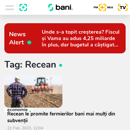
Unde s-a topit creșterea? Fiscul
News
și Vama au adus 4,25 miliarde
Alert
în plus, dar bugetul a câștigat
doar 794 de milioane
Tag: Recean
economie
Recean le promite fermierilor bani mai mulți din
subvenții
21 Feb. 2023, 12:04