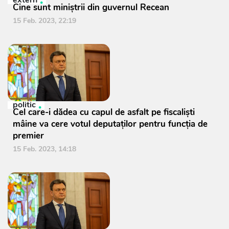
extern
Cine sunt miniștrii din guvernul Recean
15 Feb. 2023, 22:19
politic
Cel care-i dădea cu capul de asfalt pe fiscaliști
mâine va cere votul deputaților pentru funcția de
premier
15 Feb. 2023, 14:18