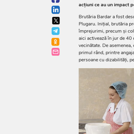
acțiuni ce au un impact po
Brutăria Bardar a fost des
Plugaru. Inițial, brutăria 
împrejurimi, precum și col
aici activează în jur de 40 
vecinătate. De asemenea, co
primul rând, printre angaja
persoane cu dizabilități, p