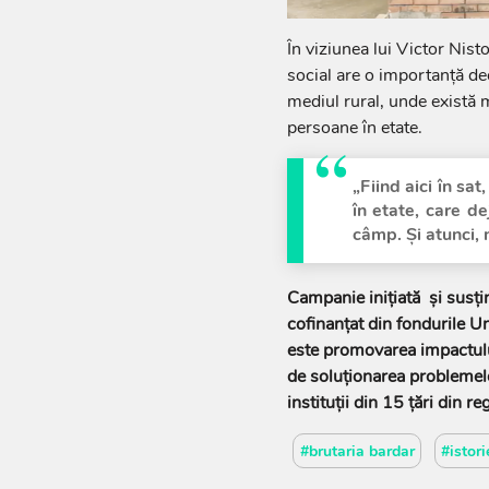
În viziunea lui Victor Nist
social are o importanță de
mediul rural, unde există 
persoane în etate.
„Fiind aici în sa
în etate, care d
câmp. Și atunci, 
Campanie inițiată și susț
cofinanțat din fondurile U
este promovarea impactului
de soluționarea problemel
instituții din 15 țări din r
#brutaria bardar
#istor