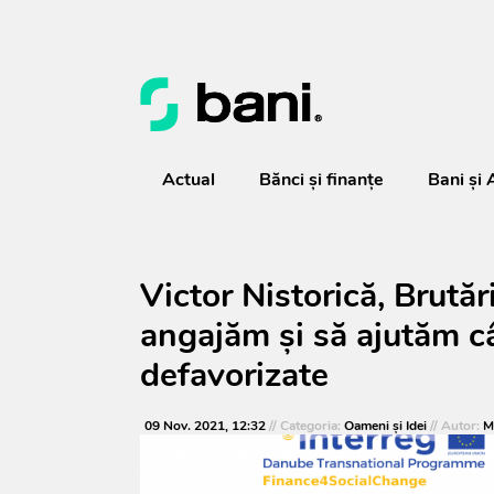
Actual
Bănci şi finanţe
Bani și 
Victor Nistorică, Brută
angajăm și să ajutăm c
defavorizate
09 Nov. 2021, 12:32
// Categoria:
Oameni şi Idei
// Autor:
M