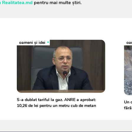
 Realitatea.md
pentru mai multe știri.
oameni şi idei
oam
S-a dublat tariful la gaz. ANRE a aprobat:
Un o
10,26 de lei pentru un metru cub de metan
fără