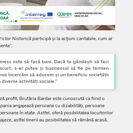
ictor Nistorică participă și la acțiuni caritabile, cum ar
mente”.
iness este să facă bani. Dacă te gândești să faci
curt, s-ar putea și businessul să fie pe termen
 noi încercăm să aducem și un beneficiu societății
 diverse activități sociale.”
ză profit, Brutăria Bardar este cunoscută ca fiind o
pania angajează persoane cu dizabilități, persoane
persoane în etate. Astfel, oferă posibilitatea locuitorilor
ajeze, astfel tinerii au posibilitatea să rămână acasă,