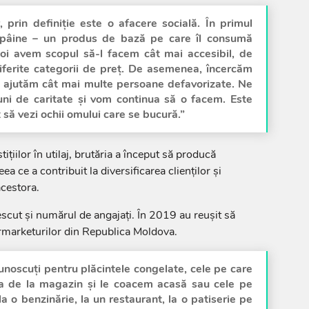
, prin definiție este o afacere socială. În primul
pâine – un produs de bază pe care îl consumă
oi avem scopul să-l facem cât mai accesibil, de
ferite categorii de preț. De asemenea, încercăm
 ajutăm cât mai multe persoane defavorizate. Ne
uni de caritate și vom continua să o facem. Este
să vezi ochii omului care se bucură.”
stițiilor în utilaj, brutăria a început să producă
a ce a contribuit la diversificarea clienților și
acestora.
scut și numărul de angajați. În 2019 au reușit să
ermarketurilor din Republica Moldova.
oscuți pentru plăcintele congelate, cele pe care
a de la magazin și le coacem acasă sau cele pe
 o benzinărie, la un restaurant, la o patiserie pe