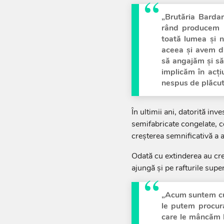
„Brutăria Bardar
rând producem 
toată lumea și n
aceea și avem di
să angajăm și să
implicăm în acți
nespus de plăcut 
În ultimii ani, datorită inve
semifabricate congelate, cee
creșterea semnificativă a 
Odată cu extinderea au cre
ajungă și pe rafturile sup
„Acum suntem cun
le putem procur
care le mâncăm la