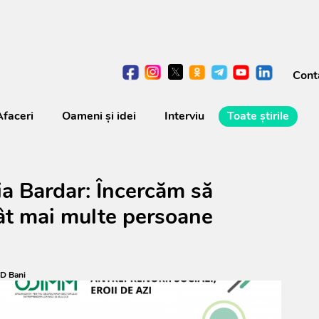
Cont
Afaceri
Oameni şi idei
Interviu
Toate știrile
ria Bardar: Încercăm să
ât mai multe persoane
D Bani