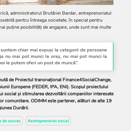
orică, administratorul Brutăriei Bardar, antreprenoriatul
osebită pentru întreaga societate, în special pentru
mai puține posibilități de angajare, unde sunt mai multe
t, suntem chiar mai expuși la categorii de persoane
eja nu mai pot munci la oraș, nu mai pot munci la
noi le putem oferi un post de muncă”.
inută de Proiectul transnațional Finance4SocialChange,
niunii Europene (FEDER, IPA, ENI). Scopul proiectului
 social și stimularea dezvoltării companiilor interesate
or comunitare. ODIMM este partener, alături de alte 19
egiunea Dunării
.
ie de succes
#antreprenoriat social