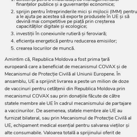
finanțelor publice și a guvernanței economice;
sprijin pentru întreprinderile mici și mijlocii (IMM) pentr
a le ajuta pe acestea să exporte produsele în UE și să
devină mai competitive pe piață prin creșterea
capacităților digitale și ecologice;
investiții în conexiunile rutieră și feroviară;
eficiența energetică pentru reducerea emisiilor;
crearea locurilor de muncă.
Amintim că, Republica Moldova a fost prima țară
europeană care a beneficiat de mecanismul COVAX și de
Mecanismul de Protecție Civilă al Uniunii Europene. În
ansamblu, UE a sprijinit livrarea a peste un milion de doze
de vaccinuri pentru cetățenii din Republica Moldova prin
mecanismul COVAX sau prin donațiile făcute de către
statele membre ale UE în cadrul mecanismului de partajare
a vaccinurilor. De asemenea, statele membre ale UE au
furnizat bilateral, sau prin Mecanismul de Protecție Civilă al
UE, echipament medical esențial pentru salvarea vieților și
alte consumabile. Valoarea totală a sprijinului oferit de