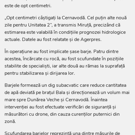
este de opt centimetri.
„Opt centimetri câștigați la Cernavodă. Cel puțin alte nouă
zile pentru Unitatea 2”, a transmis Miruță, precizând că
estimarea este valabilă în condițiile prognozei hidrologice
actuale. Datele au fost relatate și de Agerpres.
În operațiune au fost implicate șase barje. Patru dintre
acestea, încărcate cu rocă, au fost scufundate în pozițiile
stabilite de specialiști, iar alte două au rămas la suprafață
pentru stabilizarea și dirijarea lor.
Barjele formează un dig subacvatic care reduce cantitatea
de apă deviată pe brațul Bala și direcționează un volum mai
mare spre Dunărea Veche și Cernavodă. Înaintea
intervenției au fost efectuate verificări de siguranță și
măsurători cu drone, din cauza curenților puternici din
zonă.
Scufundarea barjelor reprezintă una dintre măsurile de