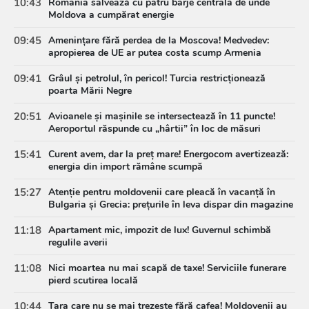
10:43
România salvează cu patru barje centrala de unde
Moldova a cumpărat energie
09:45
Amenințare fără perdea de la Moscova! Medvedev:
apropierea de UE ar putea costa scump Armenia
09:41
Grâul și petrolul, în pericol! Turcia restricționează
poarta Mării Negre
20:51
Avioanele și mașinile se intersectează în 11 puncte!
Aeroportul răspunde cu „hârtii” în loc de măsuri
15:41
Curent avem, dar la preț mare! Energocom avertizează:
energia din import rămâne scumpă
15:27
Atenție pentru moldovenii care pleacă în vacanță în
Bulgaria și Grecia: prețurile în leva dispar din magazine
11:18
Apartament mic, impozit de lux! Guvernul schimbă
regulile averii
11:08
Nici moartea nu mai scapă de taxe! Serviciile funerare
pierd scutirea locală
10:44
Țara care nu se mai trezește fără cafea! Moldovenii au