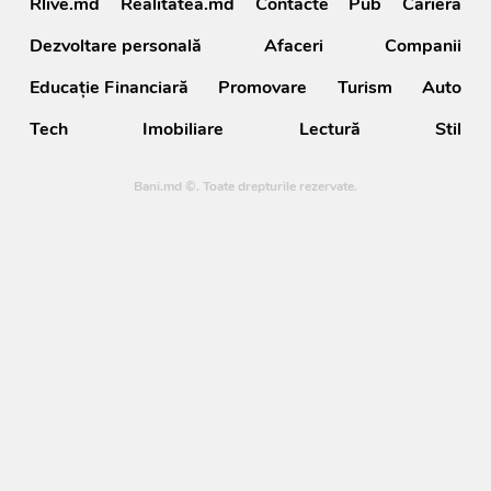
Rlive.md
Realitatea.md
Contacte
Pub
Carieră
Dezvoltare personală
Afaceri
Companii
Educație Financiară
Promovare
Turism
Auto
Tech
Imobiliare
Lectură
Stil
Bani.md ©. Toate drepturile rezervate.