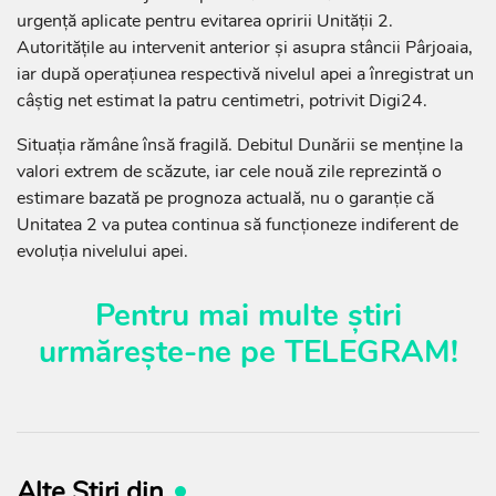
urgență aplicate pentru evitarea opririi Unității 2.
Autoritățile au intervenit anterior și asupra stâncii Pârjoaia,
iar după operațiunea respectivă nivelul apei a înregistrat un
câștig net estimat la patru centimetri, potrivit Digi24.
Situația rămâne însă fragilă. Debitul Dunării se menține la
valori extrem de scăzute, iar cele nouă zile reprezintă o
estimare bazată pe prognoza actuală, nu o garanție că
Unitatea 2 va putea continua să funcționeze indiferent de
evoluția nivelului apei.
Pentru mai multe știri
urmărește-ne pe
TELEGRAM
!
Alte Știri din