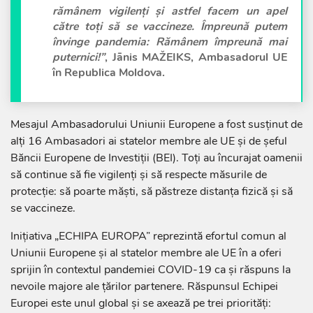
rămânem vigilenți și astfel facem un apel
către toți să se vaccineze. Împreună putem
învinge pandemia: Rămânem împreună mai
puternici!”
, Jānis MAŽEIKS, Ambasadorul UE
în Republica Moldova.
Mesajul Ambasadorului Uniunii Europene a fost susținut de
alți 16 Ambasadori ai statelor membre ale UE și de șeful
Băncii Europene de Investiții (BEI). Toți au încurajat oamenii
să continue să fie vigilenți și să respecte măsurile de
protecție: să poarte măști, să păstreze distanța fizică și să
se vaccineze.
Inițiativa „ECHIPA EUROPA” reprezintă efortul comun al
Uniunii Europene și al statelor membre ale UE în a oferi
sprijin în contextul pandemiei COVID-19 ca și răspuns la
nevoile majore ale țărilor partenere. Răspunsul Echipei
Europei este unul global și se axează pe trei priorități: