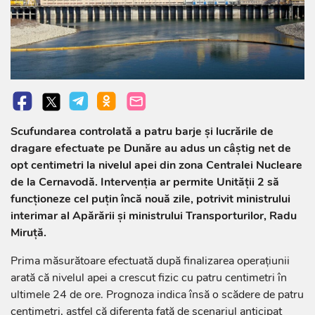
Scufundarea controlată a patru barje și lucrările de
dragare efectuate pe Dunăre au adus un câștig net de
opt centimetri la nivelul apei din zona Centralei Nucleare
de la Cernavodă. Intervenția ar permite Unității 2 să
funcționeze cel puțin încă nouă zile, potrivit ministrului
interimar al Apărării și ministrului Transporturilor, Radu
Miruță.
Prima măsurătoare efectuată după finalizarea operațiunii
arată că nivelul apei a crescut fizic cu patru centimetri în
ultimele 24 de ore. Prognoza indica însă o scădere de patru
centimetri, astfel că diferența față de scenariul anticipat