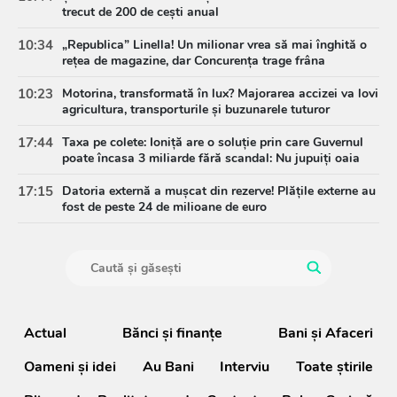
trecut de 200 de cești anual
10:34
„Republica” Linella! Un milionar vrea să mai înghită o
rețea de magazine, dar Concurența trage frâna
10:23
Motorina, transformată în lux? Majorarea accizei va lovi
agricultura, transporturile și buzunarele tuturor
17:44
Taxa pe colete: Ioniță are o soluție prin care Guvernul
poate încasa 3 miliarde fără scandal: Nu jupuiți oaia
17:15
Datoria externă a mușcat din rezerve! Plățile externe au
fost de peste 24 de milioane de euro
Actual
Bănci şi finanţe
Bani și Afaceri
Oameni şi idei
Au Bani
Interviu
Toate știrile