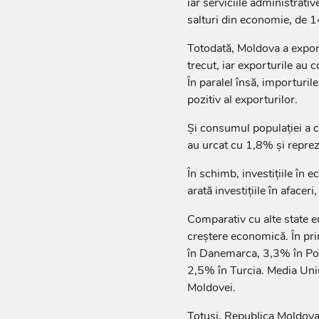
iar serviciile administrati
salturi din economie, de 
Totodată, Moldova a expor
trecut, iar exporturile au 
În paralel însă, importuril
pozitiv al exporturilor.
Și consumul populației a c
au urcat cu 1,8% și reprez
În schimb, investițiile în 
arată investițiile în afaceri
Comparativ cu alte state 
creștere economică. În pr
în Danemarca, 3,3% în Pol
2,5% în Turcia. Media Uniu
Moldovei.
Totuși, Republica Moldova