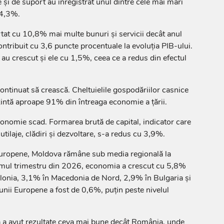
ve și de suport au înregistrat unul dintre cele mai mari
14,3%.
tat cu 10,8% mai multe bunuri și servicii decât anul
contribuit cu 3,6 puncte procentuale la evoluția PIB-ului.
e au crescut și ele cu 1,5%, ceea ce a redus din efectul
ontinuat să crească. Cheltuielile gospodăriilor casnice
intă aproape 91% din întreaga economie a țării.
economie scad. Formarea brută de capital, indicator care
, utilaje, clădiri și dezvoltare, s-a redus cu 3,9%.
europene, Moldova rămâne sub media regională la
imul trimestru din 2026, economia a crescut cu 5,8%
onia, 3,1% în Macedonia de Nord, 2,9% în Bulgaria și
nii Europene a fost de 0,6%, puțin peste nivelul
 a avut rezultate ceva mai bune decât România, unde