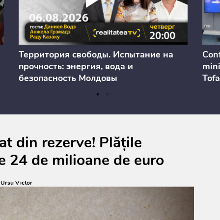
Территория свободы. Испытание на
Conf
прочность: энергия, вода и
mini
безопасность Молдовы
Tofa
prev
anul
cons
t din rezerve! Plățile
e 24 de milioane de euro
:
Ursu Victor