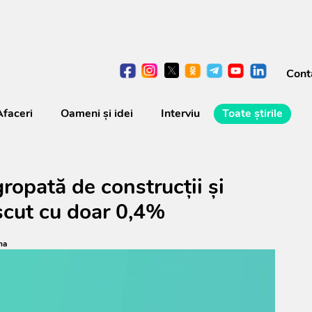
Cont
Afaceri
Oameni şi idei
Interviu
Toate știrile
ropată de construcții și
escut cu doar 0,4%
na