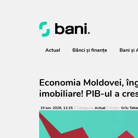
Actual
Bănci şi finanţe
Bani și 
Economia Moldovei, îng
imobiliare! PIB-ul a cr
15 Iun. 2026, 11:15
// Categoria:
Actual
// Autor:
Grîu Tatia