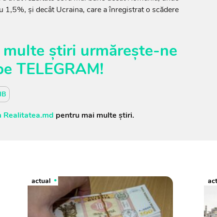
 1,5%, și decât Ucraina, care a înregistrat o scădere
 multe știri urmărește-ne
pe
TELEGRAM
!
IB
 Realitatea.md
pentru mai multe știri.
actual
ac