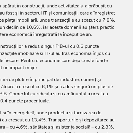
apărut în construcții, unde activitatea s-a prăbușit cu
 fost și în sectorul IT și comunicații, care a înregistrat
e piața imobiliară, unde tranzacțiile au scăzut cu 7,8%.
t un declin de 10,6%, iar aceste domenii au șters practic
tere economică înregistrată la început de an.
onstrucțiilor a redus singur PIB-ul cu 0,6 puncte
nzacțiile imobiliare și IT-ul au tras economia în jos cu
e fiecare. Pentru o economie care deja crește foarte
ut un impact major.
inia de plutire în principal de industrie, comerț și
crătoare a crescut cu 6,1% și a adus singură un plus de
PIB. Comerțul cu ridicata și cu amănuntul a urcat cu
 0,4 puncte procentuale.
 și în energetică, unde producția și furnizarea de
că au crescut cu 13,4%. Transporturile și depozitarea au
ra – cu 4,6%, sănătatea și asistența socială – cu 2,8%,