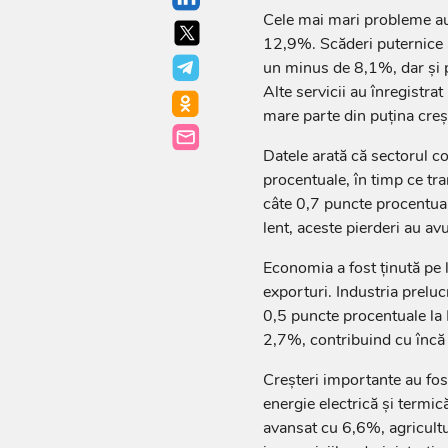
Cele mai mari probleme au 
12,9%. Scăderi puternice au
un minus de 8,1%, dar și p
Alte servicii au înregistra
mare parte din puțina creș
Datele arată că sectorul c
procentuale, în timp ce tra
câte 0,7 puncte procentual
lent, aceste pierderi au av
Economia a fost ținută pe l
exporturi. Industria prelu
0,5 puncte procentuale la 
2,7%, contribuind cu încă
Creșteri importante au fost
energie electrică și termi
avansat cu 6,6%, agricultu