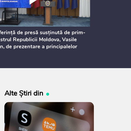
erință de presă susținută de prim-
Ședința Consi
strul Republicii Moldova, Vasile
Procurorilor
n, de prezentare a principalelor
ederi ale politicii fiscale pentru
 2027, care urmează să fie supusă
ultărilor publice
Alte Știri din