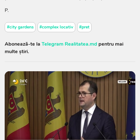
P.
#city gardens
#complex locativ
#pret
Abonează-te la
Telegram Realitatea.md
pentru mai
multe știri.