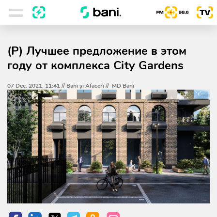
(P) Лучшее предложение в этом
году от комплекса City Gardens
07 Dec. 2021, 11:41 //
Bani și Afaceri
//
MD Bani