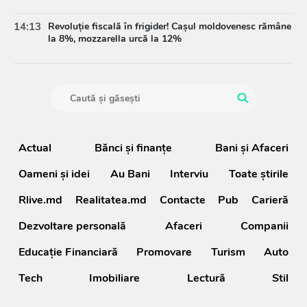
14:13
Revoluție fiscală în frigider! Cașul moldovenesc rămâne
la 8%, mozzarella urcă la 12%
Actual
Bănci şi finanţe
Bani și Afaceri
Oameni şi idei
Au Bani
Interviu
Toate știrile
Rlive.md
Realitatea.md
Contacte
Pub
Carieră
Dezvoltare personală
Afaceri
Companii
Educație Financiară
Promovare
Turism
Auto
Tech
Imobiliare
Lectură
Stil