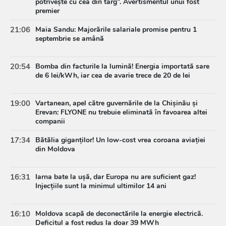
potrivește cu cea din târg”. Avertismentul unui fost
premier
21:06
Maia Sandu: Majorările salariale promise pentru 1
septembrie se amână
20:54
Bomba din facturile la lumină! Energia importată sare
de 6 lei/kWh, iar cea de avarie trece de 20 de lei
19:00
Vartanean, apel către guvernările de la Chișinău și
Erevan: FLYONE nu trebuie eliminată în favoarea altei
companii
17:34
Bătălia giganților! Un low-cost vrea coroana aviației
din Moldova
16:31
Iarna bate la ușă, dar Europa nu are suficient gaz!
Injecțiile sunt la minimul ultimilor 14 ani
16:10
Moldova scapă de deconectările la energie electrică.
Deficitul a fost redus la doar 39 MWh