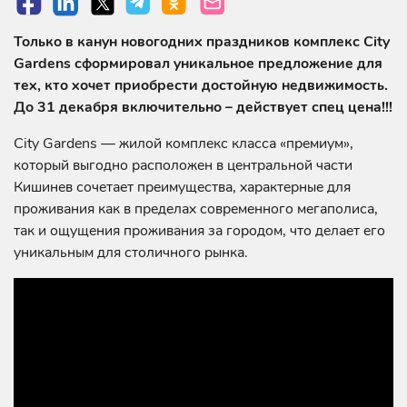
Только в канун новогодних праздников комплекс City
Gardens сформировал уникальное предложение для
тех, кто хочет приобрести достойную недвижимость.
До 31 декабря включительно – действует спец цена!!!
City Gardens — жилой комплекс класса «премиум»,
который выгодно расположен в центральной части
Кишинев сочетает преимущества, характерные для
проживания как в пределах современного мегаполиса,
так и ощущения проживания за городом, что делает его
уникальным для столичного рынка.