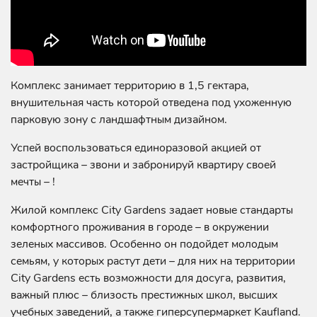
Комплекс занимает территорию в 1,5 гектара,
внушительная часть которой отведена под ухоженную
парковую зону с ландшафтным дизайном.
Успей воспользоваться единоразовой акцией от
застройщика – звони и забронируй квартиру своей
мечты – !
Жилой комплекс City Gardens задает новые стандарты
комфортного проживания в городе – в окружении
зеленых массивов. Особенно он подойдет молодым
семьям, у которых растут дети – для них на территории
City Gardens есть возможности для досуга, развития,
важный плюс – близость престижных школ, высших
учебных заведений, а также гиперсупермаркет Kaufland.