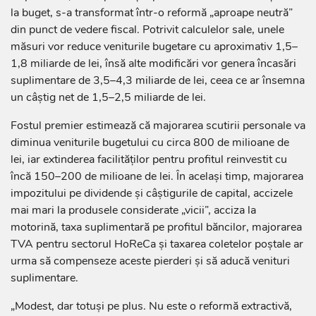
la buget, s-a transformat într-o reformă „aproape neutră”
din punct de vedere fiscal. Potrivit calculelor sale, unele
măsuri vor reduce veniturile bugetare cu aproximativ 1,5–
1,8 miliarde de lei, însă alte modificări vor genera încasări
suplimentare de 3,5–4,3 miliarde de lei, ceea ce ar însemna
un câștig net de 1,5–2,5 miliarde de lei.
Fostul premier estimează că majorarea scutirii personale va
diminua veniturile bugetului cu circa 800 de milioane de
lei, iar extinderea facilităților pentru profitul reinvestit cu
încă 150–200 de milioane de lei. În același timp, majorarea
impozitului pe dividende și câștigurile de capital, accizele
mai mari la produsele considerate „vicii”, acciza la
motorină, taxa suplimentară pe profitul băncilor, majorarea
TVA pentru sectorul HoReCa și taxarea coletelor poștale ar
urma să compenseze aceste pierderi și să aducă venituri
suplimentare.
„Modest, dar totuși pe plus. Nu este o reformă extractivă,