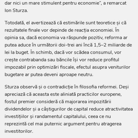
dar nici un mare stimulent pentru economie”, a remarcat
Ion Sturza.
Totodată, el avertizează că estimările sunt teoretice și că
rezultatele finale vor depinde de reacția economiei. În
opinia sa, dacă economia va răspunde pozitiv, reforma ar
putea aduce în următorii doi-trei ani încă 1,5–2 miliarde de
lei la buget. În schimb, dacă vor scădea consumul, vor
crește contrabanda sau băncile își vor reduce profitul
impozabil prin optimizări fiscale, efectul asupra veniturilor
bugetare ar putea deveni aproape neutru.
Sturza observă și o contradicție în filosofia reformei. Deși
apreciază că aceasta este aliniată practicilor europene,
fostul premier consideră că majorarea impozitării
dividendelor și a câștigurilor de capital reduce atractivitatea
investițiilor și randamentul capitalului, ceea ce nu
reprezintă cel mai puternic argument pentru atragerea
investitorilor.