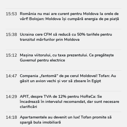
15:53
România nu mai are curent pentru Moldova la orele de
vârf! Bolojan: Moldova își cumpără energia de pe piață
15:38
Ucraina cere CFM să reducă cu 50% tarifele pentru
tranzitul mărfurilor prin Moldova
15:12
Mașina viitorului, cu taxa prezentului. Ce pregătește
Guvernul pentru electrice
14:47
Compania „fantomă” de pe cerul Moldovei! Tofan: Au
găsit un avion vechi și vor să zboare în Egipt
14:29
APIT, despre TVA de 12% pentru HoReCa: Se
încadrează în intervalul recomandat, dar sunt necesare
clarificări
14:18
Apartamentele au devenit un lux! Tofan promite să
spargă bula imobiliară