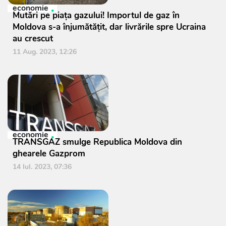
economie
Mutări pe piața gazului! Importul de gaz în
Moldova s-a înjumătățit, dar livrările spre Ucraina
au crescut
11 Aug. 2023, 12:26
economie
TRANSGAZ smulge Republica Moldova din
ghearele Gazprom
14 Iul. 2023, 07:36