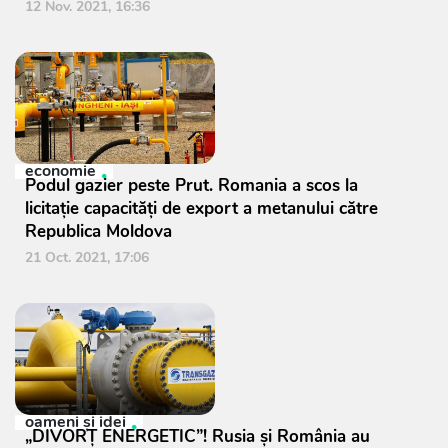
12 Nov. 2021, 16:36
economie
Podul gazier peste Prut. Romania a scos la
licitație capacități de export a metanului către
Republica Moldova
21 Oct. 2021, 17:06
oameni şi idei
„DIVORȚ ENERGETIC”! Rusia și România au