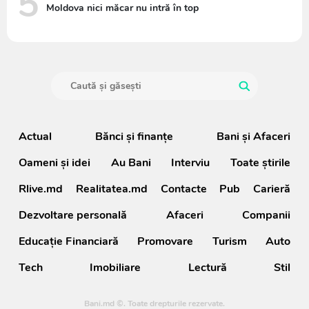
5
Moldova nici măcar nu intră în top
Actual
Bănci şi finanţe
Bani și Afaceri
Oameni şi idei
Au Bani
Interviu
Toate știrile
Rlive.md
Realitatea.md
Contacte
Pub
Carieră
Dezvoltare personală
Afaceri
Companii
Educație Financiară
Promovare
Turism
Auto
Tech
Imobiliare
Lectură
Stil
Bani.md ©. Toate drepturile rezervate.