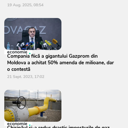
19 Aug. 2025, 08:54
economie
Compania fiică a gigantului Gazprom din
Moldova a achitat 50% amenda de milioane, dar
o contestă
21 Sept. 2023, 17:02
economie
Chișinăul și-a redus drastic importurile de gaz