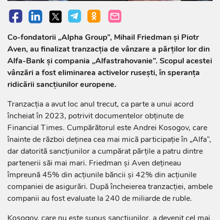
Co-fondatorii „Alpha Group”, Mihail Friedman și Piotr
Aven, au finalizat tranzacția de vânzare a părților lor din
Alfa-Bank și compania „Alfastrahovanie”. Scopul acestei
vânzări a fost eliminarea activelor rusești, în speranța
ridicării sancțiunilor europene.
Tranzacția a avut loc anul trecut, ca parte a unui acord
încheiat în 2023, potrivit documentelor obținute de
Financial Times. Cumpărătorul este Andrei Kosogov, care
înainte de război deținea cea mai mică participație în „Alfa”,
dar datorită sancțiunilor a cumpărat părțile a patru dintre
partenerii săi mai mari. Friedman și Aven dețineau
împreună 45% din acțiunile băncii și 42% din acțiunile
companiei de asigurări. După încheierea tranzacției, ambele
companii au fost evaluate la 240 de miliarde de ruble.
Kosogov, care nu este supus sancțiunilor, a devenit cel mai