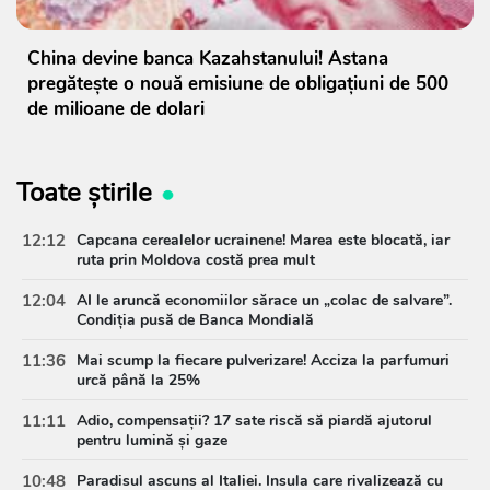
China devine banca Kazahstanului! Astana
pregătește o nouă emisiune de obligațiuni de 500
de milioane de dolari
Toate știrile
12:12
Capcana cerealelor ucrainene! Marea este blocată, iar
ruta prin Moldova costă prea mult
12:04
AI le aruncă economiilor sărace un „colac de salvare”.
Condiția pusă de Banca Mondială
11:36
Mai scump la fiecare pulverizare! Acciza la parfumuri
urcă până la 25%
11:11
Adio, compensații? 17 sate riscă să piardă ajutorul
pentru lumină și gaze
10:48
Paradisul ascuns al Italiei. Insula care rivalizează cu