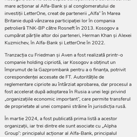
mare acționar al Alfa-Bank și al conglomeratului de
investiții LetterOne, creat de partenerii „Alfa” în Marea
Britanie după vânzarea participației lor în compania
petrolieră TNK-BP către Rosneft în 2013. Kosogov a
cumpărat părțile altor doi parteneri, Herman Khan și Alexei
Kuzmichev, în Alfa-Bank și LetterOne în 2022.
Tranzacția cu Friedman și Aven a fost realizată printr-o
companie holding cipriotă, iar Kosogov a obținut un
împrumut de la Gazprombank pentru a o finanța, potrivit
corespondenței accesate de FT. Autoritățile de
reglementare cipriote au întârziat aprobarea, dar procesul a
fost accelerat după adoptarea în Rusia a unei legi privind
„organizațiile economic important”, care permite transferul
de proprietate al unei companii străine în jurisdicția rusă.
În martie 2024, a fost publicată prima listă a acestor
organizații, iar trei dintre ele sunt asociate cu „Alpha
Group”: principalul acționar al Alfa-Bank, principalul