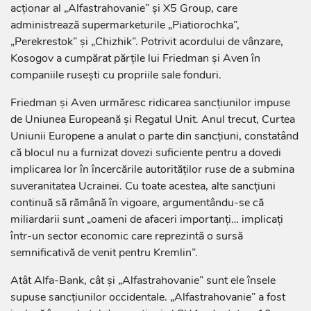
acționar al „Alfastrahovanie” și X5 Group, care
administrează supermarketurile „Piatiorochka”,
„Perekrestok” și „Chizhik”. Potrivit acordului de vânzare,
Kosogov a cumpărat părțile lui Friedman și Aven în
companiile rusești cu propriile sale fonduri.
Friedman și Aven urmăresc ridicarea sancțiunilor impuse
de Uniunea Europeană și Regatul Unit. Anul trecut, Curtea
Uniunii Europene a anulat o parte din sancțiuni, constatând
că blocul nu a furnizat dovezi suficiente pentru a dovedi
implicarea lor în încercările autorităților ruse de a submina
suveranitatea Ucrainei. Cu toate acestea, alte sancțiuni
continuă să rămână în vigoare, argumentându-se că
miliardarii sunt „oameni de afaceri importanți… implicați
într-un sector economic care reprezintă o sursă
semnificativă de venit pentru Kremlin”.
Atât Alfa-Bank, cât și „Alfastrahovanie” sunt ele însele
supuse sancțiunilor occidentale. „Alfastrahovanie” a fost