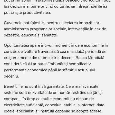
pot primi sprijin în stabilirea diagnosticelor, agricultorii pot
lua decizii mai bune privind culturile, iar întreprinderile își
pot crește productivitatea.
Guvernele pot folosi AI pentru colectarea impozitelor,
administrarea programelor sociale, intervențiile în caz de
dezastre, educație și sănătate.
Oportunitatea apare într-un moment în care economiile în
curs de dezvoltare traversează cea mai slabă perioadă de
creștere medie din ultimele trei decenii. Banca Mondială
consideră că AI ar putea îmbunătăți semnificativ
performanța economică până la sfârșitul actualului
deceniu.
Beneficiile nu sunt însă garantate. Cele mai avansate
sisteme sunt dezvoltate de un număr restrâns de țări și
companii, în timp ce multe economii nu dispun de
electricitate suficientă, conexiuni stabile la internet, date
locale, specialiști și instituții capabile să adopte aceste