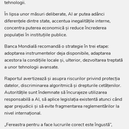
tehnologii.
În lipsa unor măsuri deliberate, AI ar putea adânci
diferențele dintre state, accentua inegalitățile interne,
concentra puterea economică și reduce încrederea
populației în instituțiile publice.
Banca Mondială recomandă o strategie în trei etape:
adoptarea instrumentelor deja disponibile, adaptarea
acestora la condițiile locale și, ulterior, dezvoltarea treptată
a unor tehnologii avansate.
Raportul avertizează și asupra riscurilor privind protecția
datelor, discriminarea algoritmică și drepturile cetățenilor.
Autoritățile sunt îndemnate să încurajeze utilizarea
responsabilă a AI, să aplice legislația existentă atunci când
apar prejudicii și să evite fragmentarea reglementărilor la
nivel internațional.
„Fereastra pentru a face lucrurile corect este îngustă”,