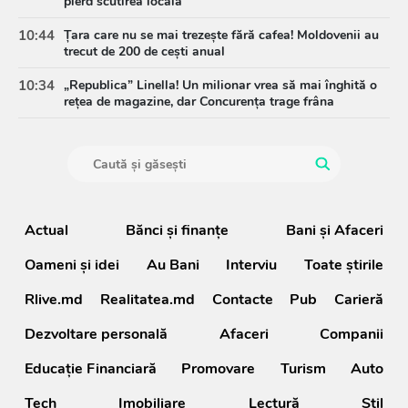
pierd scutirea locală
10:44
Țara care nu se mai trezește fără cafea! Moldovenii au
trecut de 200 de cești anual
10:34
„Republica” Linella! Un milionar vrea să mai înghită o
rețea de magazine, dar Concurența trage frâna
Actual
Bănci şi finanţe
Bani și Afaceri
Oameni şi idei
Au Bani
Interviu
Toate știrile
Rlive.md
Realitatea.md
Contacte
Pub
Carieră
Dezvoltare personală
Afaceri
Companii
Educație Financiară
Promovare
Turism
Auto
Tech
Imobiliare
Lectură
Stil