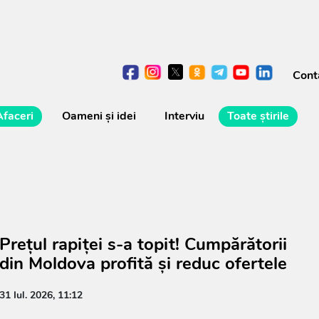
Cont
Afaceri
Oameni şi idei
Interviu
Toate știrile
Prețul rapiței s-a topit! Cumpărătorii
din Moldova profită și reduc ofertele
31 Iul. 2026, 11:12