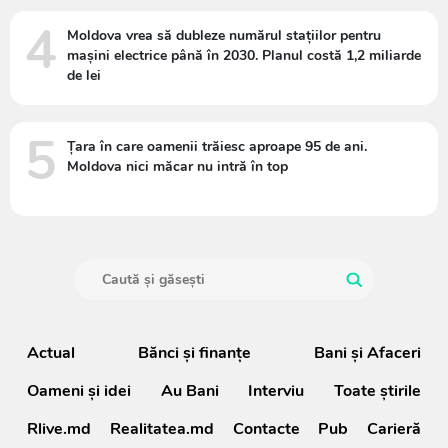
4
Moldova vrea să dubleze numărul stațiilor pentru
mașini electrice până în 2030. Planul costă 1,2 miliarde
de lei
5
Țara în care oamenii trăiesc aproape 95 de ani.
Moldova nici măcar nu intră în top
Actual
Bănci şi finanţe
Bani și Afaceri
Oameni şi idei
Au Bani
Interviu
Toate știrile
Rlive.md
Realitatea.md
Contacte
Pub
Carieră