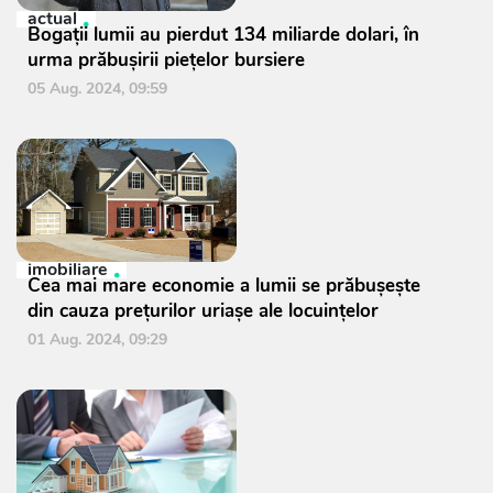
actual
Bogații lumii au pierdut 134 miliarde dolari, în
urma prăbuşirii pieţelor bursiere
05 Aug. 2024, 09:59
imobiliare
Cea mai mare economie a lumii se prăbuşeşte
din cauza preţurilor uriaşe ale locuinţelor
01 Aug. 2024, 09:29