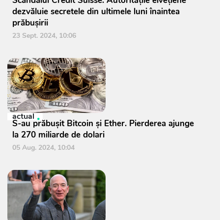
Scandalul Credit Suisse: Autoritățile elvețiene
dezvăluie secretele din ultimele luni înaintea
prăbușirii
23 Sept. 2024, 10:06
actual
S-au prăbușit Bitcoin și Ether. Pierderea ajunge
la 270 miliarde de dolari
05 Aug. 2024, 10:04