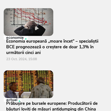
economie
Economia europeană „moare încet” – specialiștii
BCE prognozează o creștere de doar 1,3% în
următorii cinci ani
23 Oct. 2024, 15:08
actual
Prăbușire pe bursele europene: Producătorii de
băuturi loviți de măsuri antidumping din China