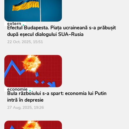
extern
Efectul Budapesta. Piața ucraineană s-a prăbușit
după eșecul dialogului SUA–Rusia
22 Oct. 2025, 15:51
economie
Bula războiului s-a spart: economia lui Putin
intră în depresie
27 Aug. 2025, 19:26