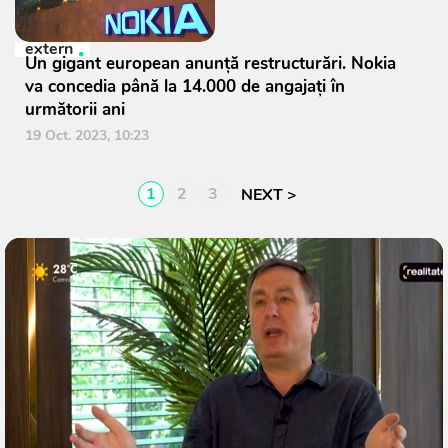
extern
Un gigant european anunţă restructurări. Nokia
va concedia până la 14.000 de angajaţi în
următorii ani
19 Oct. 2023, 10:23
1
2
3