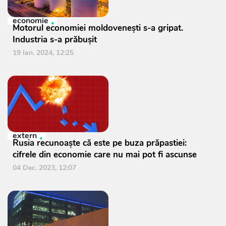
economie
Motorul economiei moldovenești s-a gripat.
Industria s-a prăbușit
19 Ian. 2024, 12:25
extern
Rusia recunoaşte că este pe buza prăpastiei:
cifrele din economie care nu mai pot fi ascunse
04 Dec. 2023, 12:07