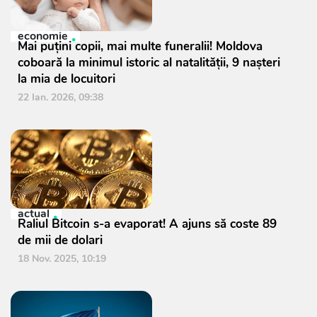
economie
Mai puțini copii, mai multe funeralii! Moldova
coboară la minimul istoric al natalității, 9 nașteri
la mia de locuitori
22 Ian. 2026, 09:38
actual
Raliul Bitcoin s-a evaporat! A ajuns să coste 89
de mii de dolari
18 Nov. 2025, 10:19