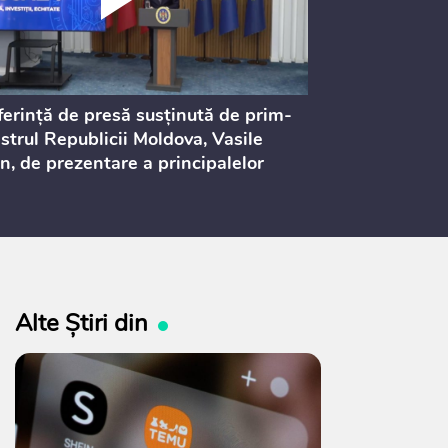
erință de presă susținută de prim-
Ședința Consi
strul Republicii Moldova, Vasile
Procurorilor
n, de prezentare a principalelor
ederi ale politicii fiscale pentru
 2027, care urmează să fie supusă
ultărilor publice
Alte Știri din