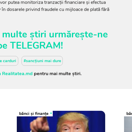
 vor putea monitoriza tranzacții financiare și efectua
v în dosarele privind fraudele cu mijloace de plată fără
 multe știri urmărește-ne
pe
TELEGRAM
!
e carduri
#sancțiuni mai dure
 Realitatea.md
pentru mai multe știri.
bănci şi finanţe
băn