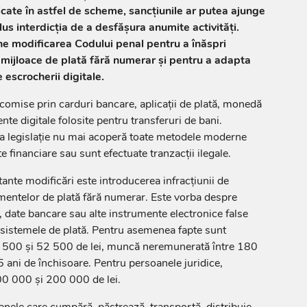
icate în astfel de scheme, sancțiunile ar putea ajunge
us interdicția de a desfășura anumite activități.
une modificarea Codului penal pentru a înăspri
mijloace de plată fără numerar și pentru a adapta
e escrocherii digitale.
 comise prin carduri bancare, aplicații de plată, monedă
nte digitale folosite pentru transferuri de bani.
la legislație nu mai acoperă toate metodele moderne
e financiare sau sunt efectuate tranzacții ilegale.
ante modificări este introducerea infracțiunii de
umentelor de plată fără numerar. Este vorba despre
, date bancare sau alte instrumente electronice false
 sistemele de plată. Pentru asemenea fapte sunt
 500 și 52 500 de lei, muncă neremunerată între 180
5 ani de închisoare. Pentru persoanele juridice,
00 000 și 200 000 de lei.
oanele care cumpără, păstrează, transportă, distribuie