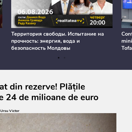
Территория свободы. Испытание на
Conf
прочность: энергия, вода и
mini
безопасность Молдовы
Tofa
prev
anul
cons
t din rezerve! Plățile
e 24 de milioane de euro
:
Ursu Victor