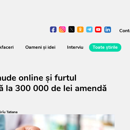
Cont
Afaceri
Oameni şi idei
Interviu
Toate știrile
ude online și furtul
nă la 300 000 de lei amendă
Grîu Tatiana