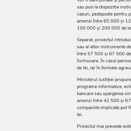
sau pun la dispoziție instru
cazuri, pedepsele pentru p
amenzi între 65 000 și 12 
100 000 și 200 000 de lei ș
Separat, proiectul introdu
sau al altor instrumente de
între 57 500 și 67 500 de 
închisoare. În cazul pers
de lei, iar în formele agra
Ministerul Justiției propune
programe informatice, echi
bancare sau spargerea sist
amenzi între 42 500 și 67 
companiile implicate pot 
lei.
Proiectul mai prevede exti