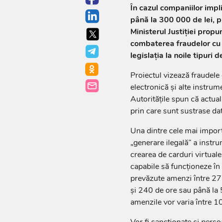
În cazul companiilor impl
până la 300 000 de lei, pl
Ministerul Justiției prop
combaterea fraudelor cu 
legislația la noile tipuri d
Proiectul vizează fraudele
electronică și alte instrume
Autoritățile spun că actua
prin care sunt sustrase dat
Una dintre cele mai import
„generare ilegală” a instr
crearea de carduri virtuale
capabile să funcționeze în
prevăzute amenzi între 27
și 240 de ore sau până la 
amenzile vor varia între 1
Vor fi sancționate și pers