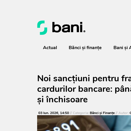
Actual
Bănci şi finanţe
Bani și 
Noi sancțiuni pentru fra
cardurilor bancare: pâ
și închisoare
03 Iun. 2026, 14:50
// Categoria:
Bănci şi Finanţe
// Autor: