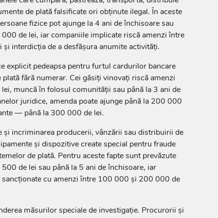
mente de plată falsificate ori obținute ilegal. În aceste
ersoane fizice pot ajunge la 4 ani de închisoare sau
000 de lei, iar companiile implicate riscă amenzi între
i interdicția de a desfășura anumite activități.
ce explicit pedeapsa pentru furtul cardurilor bancare
 plată fără numerar. Cei găsiți vinovați riscă amenzi
lei, muncă în folosul comunității sau până la 3 ani de
oanelor juridice, amenda poate ajunge până la 200 000
vante — până la 300 000 de lei.
 și incriminarea producerii, vânzării sau distribuirii de
pamente și dispozitive create special pentru fraude
emelor de plată. Pentru aceste fapte sunt prevăzute
500 de lei sau până la 5 ani de închisoare, iar
fi sancționate cu amenzi între 100 000 și 200 000 de
nderea măsurilor speciale de investigație. Procurorii și